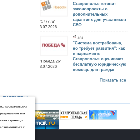
Ставрополье готовит
законопроекты о
дополнительных
гарантиях для участников
"1777.ru"
СВО
3.07.2026
424
"Система востребована,
но требует развития": как
в парламенте
Ставрополья оценивают
"Победа 26"
бесплатную юридическую
3.07.2026
помощь для граждан
Показать все
ПАРТНЕРЫ
 пользовательских
и разрешение его
енных страниц и
ы ознакомиться с