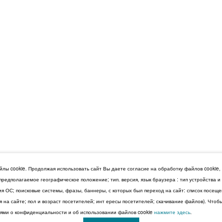
лы cookie. Продолжая использовать сайт Вы даете согласие на обработку файлов cookie,
 предполагаемое географическое положение; тип. версия, язык браузера : тип устройства 
сия ОС; поисковые системы, фразы, баннеры, с которых был переход на сайт: список посещ
 на сайте; пол и возраст посетителей; инт ересы посетителей; скачивание файлов). Чтоб
ми о конфиденциальности и об использовании файлов cookie
нажмите здесь
.
© 2026 Дума Ставропольского края.