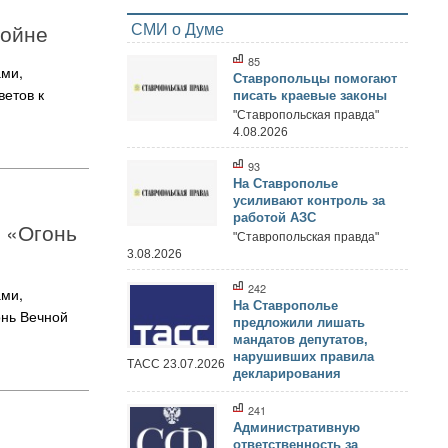
СМИ о Думе
войне
85
ами,
Ставропольцы помогают
етов к
писать краевые законы
"Ставропольская правда"
4.08.2026
93
На Ставрополье
усиливают контроль за
работой АЗС
 «Огонь
"Ставропольская правда"
3.08.2026
242
ами,
На Ставрополье
онь Вечной
предложили лишать
мандатов депутатов,
нарушивших правила
ТАСС 23.07.2026
декларирования
241
Административную
ответственность за