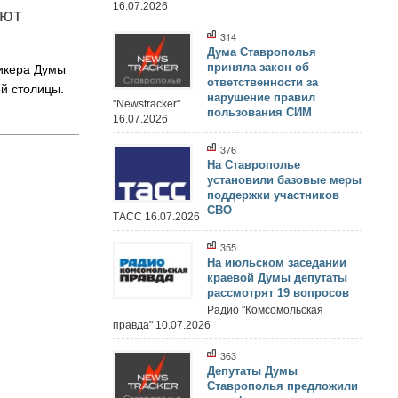
уют
16.07.2026
314
Дума Ставрополья
пикера Думы
приняла закон об
ответственности за
й столицы.
нарушение правил
"Newstracker"
пользования СИМ
16.07.2026
376
На Ставрополье
установили базовые меры
поддержки участников
СВО
ТАСС 16.07.2026
355
На июльском заседании
краевой Думы депутаты
рассмотрят 19 вопросов
Радио "Комсомольская
правда" 10.07.2026
363
Депутаты Думы
Ставрополья предложили