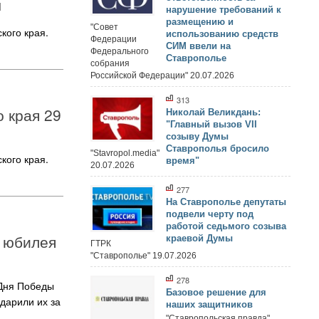
ы
нарушение требований к
размещению и
"Совет
кого края.
использованию средств
Федерации
СИМ ввели на
Федерального
Ставрополье
собрания
Российской Федерации" 20.07.2026
313
 края 29
Николай Великдань:
"Главный вызов VII
созыву Думы
Ставрополья бросило
"Stavropol.media"
кого края.
время"
20.07.2026
277
На Ставрополье депутаты
подвели черту под
работой седьмого созыва
я юбилея
краевой Думы
ГТРК
"Ставрополье" 19.07.2026
278
 Дня Победы
Базовое решение для
дарили их за
наших защитников
"Ставропольская правда"