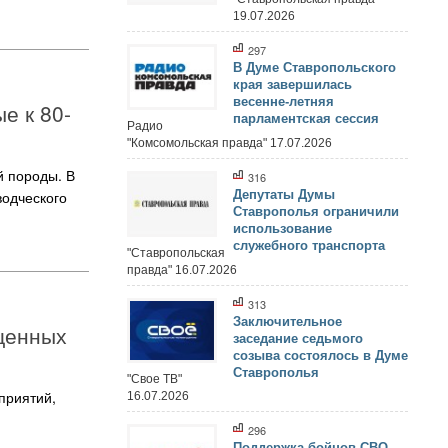
19.07.2026
297
В Думе Ставропольского
края завершилась
весенне-летняя
е к 80-
парламентская сессия
Радио
"Комсомольская правда" 17.07.2026
й породы. В
316
Депутаты Думы
водческого
Ставрополья ограничили
использование
служебного транспорта
"Ставропольская
правда" 16.07.2026
313
Заключительное
щенных
заседание седьмого
созыва состоялось в Думе
Ставрополья
"Свое ТВ"
приятий,
16.07.2026
296
Поддержка бойцов СВО,