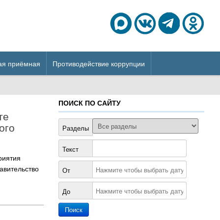
ая приёмная
Противодействие коррупции
ПОИСК ПО САЙТУ
те
ого
Разделы
Текст
риятия
авительство
От
До