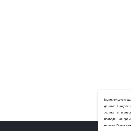
Мы используем фай
данных (IP-адрес;
экрана; тип и вер
проведенное время
нашими Положения