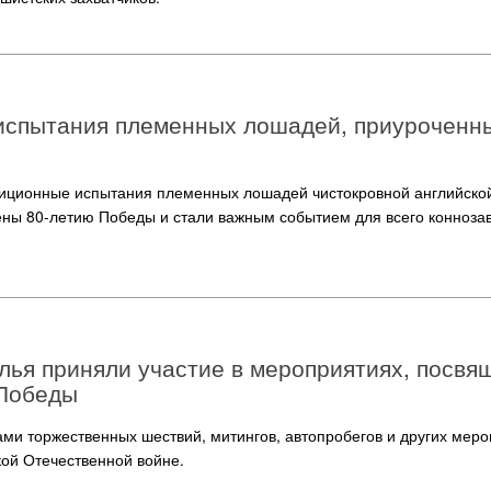
испытания племенных лошадей, приуроченны
диционные испытания племенных лошадей чистокровной английско
ны 80-летию Победы и стали важным событием для всего конноза
ья приняли участие в мероприятиях, посвя
 Победы
ами торжественных шествий, митингов, автопробегов и других меро
ой Отечественной войне.