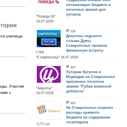
оптимизация бюджета и
почетные звания для
хуторов
"Победа 26"
16.07.2026
стории
328
ета училища
Депутаты седьмого
созыва Думы
Ставрополья провели
финальную встречу
ГТРК
"Ставрополье" 16.07.2026
300
Хуторам Бугулов и
Медведев на Ставрополье
присвоено почетное
еды. Участие
звание "Рубеж воинской
"Акценты"
доблести"
лаве с
16.07.2026
320
На Ставрополье сократят
расходы краевого
бюджета на содержание
госаппарата
"1777.ru"