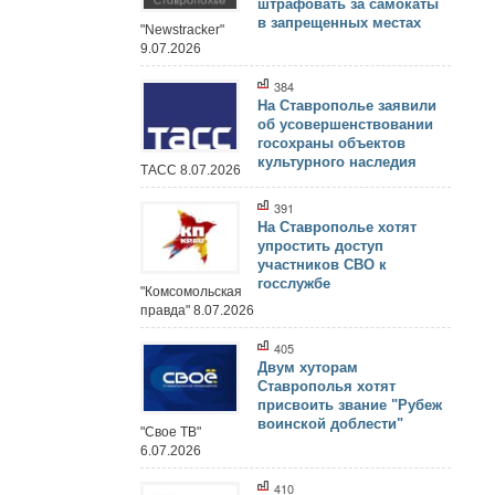
штрафовать за самокаты
в запрещенных местах
"Newstracker"
9.07.2026
384
На Ставрополье заявили
об усовершенствовании
госохраны объектов
культурного наследия
ТАСС 8.07.2026
391
На Ставрополье хотят
упростить доступ
участников СВО к
госслужбе
"Комсомольская
правда" 8.07.2026
405
Двум хуторам
Ставрополья хотят
присвоить звание "Рубеж
воинской доблести"
"Свое ТВ"
6.07.2026
410