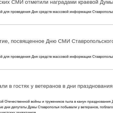
ских СМИ отметили наградами краевой Дум
ой для проведения Дня средств массовой информации Ставропольс
тие, посвященное Дню СМИ Ставропольского
ой для проведения Дня средств массовой информации Ставропольс
ли в гостях у ветеранов в дни праздновани
ой Отечественной войны и тружеников тыла в канун празднования
ые дни депутаты Думы Ставрополья побывали у ветеранов, поблаго
шистских захватчиков.