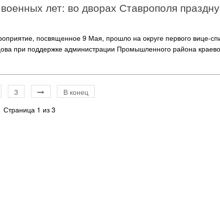
 военных лет: во дворах Ставрополя праздн
оприятие, посвященное 9 Мая, прошло на округе первого вице-с
цова при поддержке администрации Промышленного района краево
3
В конец
Страница 1 из 3