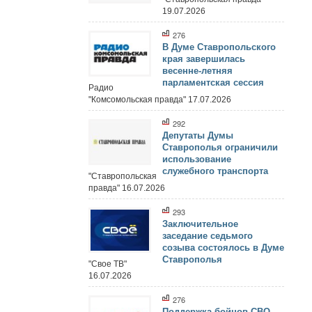
19.07.2026
276
В Думе Ставропольского
края завершилась
весенне-летняя
парламентская сессия
Радио
"Комсомольская правда" 17.07.2026
292
Депутаты Думы
Ставрополья ограничили
использование
служебного транспорта
"Ставропольская
правда" 16.07.2026
293
Заключительное
заседание седьмого
созыва состоялось в Думе
Ставрополья
"Свое ТВ"
16.07.2026
276
Поддержка бойцов СВО,