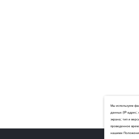
Мы используем фай
данных (IP-адрес;
экрана; тип и вер
проведенное время
нашими Положения