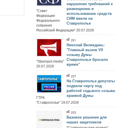
нарушение требований к
размещению и
"Совет
использованию средств
Федерации
СИМ ввели на
Федерального
Ставрополье
собрания
Российской Федерации" 20.07.2026
291
Николай Великдань:
"Главный вызов VII
созыву Думы
Ставрополья бросило
"Stavropol.media"
время"
20.07.2026
257
На Ставрополье депутаты
подвели черту под
работой седьмого созыва
краевой Думы
ГТРК
"Ставрополье" 19.07.2026
253
Базовое решение для
наших защитников
"Ставропольская правда"