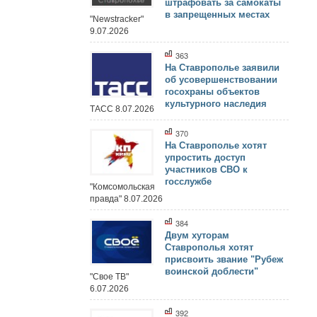
штрафовать за самокаты
в запрещенных местах
"Newstracker"
9.07.2026
363
На Ставрополье заявили
об усовершенствовании
госохраны объектов
культурного наследия
ТАСС 8.07.2026
370
На Ставрополье хотят
упростить доступ
участников СВО к
госслужбе
"Комсомольская
правда" 8.07.2026
384
Двум хуторам
Ставрополья хотят
присвоить звание "Рубеж
воинской доблести"
"Свое ТВ"
6.07.2026
392