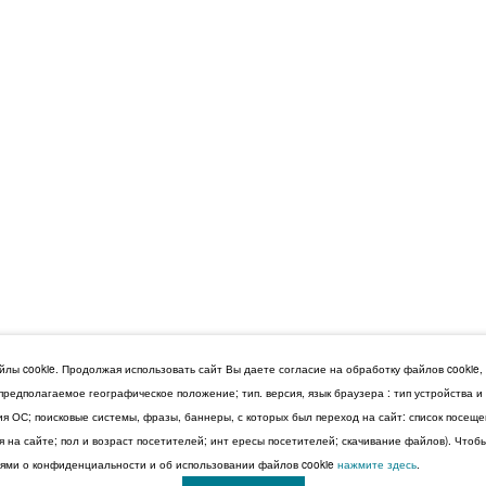
лы cookie. Продолжая использовать сайт Вы даете согласие на обработку файлов cookie,
 предполагаемое географическое положение; тип. версия, язык браузера : тип устройства 
сия ОС; поисковые системы, фразы, баннеры, с которых был переход на сайт: список посещ
 на сайте; пол и возраст посетителей; инт ересы посетителей; скачивание файлов). Чтоб
ми о конфиденциальности и об использовании файлов cookie
нажмите здесь
.
© 2026 Дума Ставропольского края.