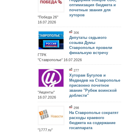
оптимизация бюджета и
почетные звания для
хуторов
"Победа 26"
16.07.2026
306
Депутаты седьмого
созыва Думы
Ставрополья провели
финальную встречу
ГТРК
"Ставрополье" 16.07.2026
277
Хуторам Бугулов и
Медведев на Ставрополье
присвоено почетное
звание "Рубеж воинской
"Акценты"
доблести"
16.07.2026
298
На Ставрополье сократят
расходы краевого
бюджета на содержание
госаппарата
"1777.ru"