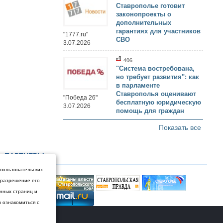
Ставрополье готовит
законопроекты о
дополнительных
гарантиях для участников
"1777.ru"
СВО
3.07.2026
406
"Система востребована,
но требует развития": как
в парламенте
Ставрополья оценивают
"Победа 26"
бесплатную юридическую
3.07.2026
помощь для граждан
Показать все
ПАРТНЕРЫ
 пользовательских
и разрешение его
енных страниц и
ы ознакомиться с