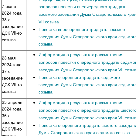
7 июня
вопросов повестки внеочередного тридцать
2024 года
восьмого заседания Думы Ставропольского кра
38-е
VII созыва
заседание
Повестка внеочередного тридцать восьмого
ДСК VII-го
заседания Думы Ставропольского края седьмог
созыва
созыва
Информация о результатах рассмотрения
23 мая
вопросов повестки очередного тридцать седьмо
2024 года
заседания Думы Ставропольского края VII созы
37-е
Повестка очередного тридцать седьмого
заседание
ДСК VII-го
заседания Думы Ставропольского края седьмог
созыва
созыва
25 апреля
Информация о результатах рассмотрения
2024 года
вопросов повестки очередного тридцать шестог
36-е
заседания Думы Ставропольского края VII созы
заседание
Повестка очередного тридцать шестого заседан
ДСК VII-го
Думы Ставропольского края седьмого созыва
созыва