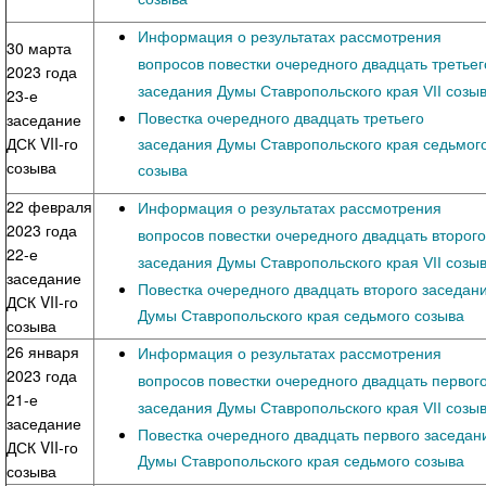
Информация о результатах рассмотрения
30 марта
вопросов повестки очередного двадцать третьег
2023 года
заседания Думы Ставропольского края VII созы
23-е
Повестка очередного двадцать третьего
заседание
ДСК VII-го
заседания Думы Ставропольского края седьмог
созыва
созыва
22 февраля
Информация о результатах рассмотрения
2023 года
вопросов повестки очередного двадцать второго
22-е
заседания Думы Ставропольского края VII созы
заседание
Повестка очередного двадцать второго заседан
ДСК VII-го
Думы Ставропольского края седьмого созыва
созыва
26 января
Информация о результатах рассмотрения
2023 года
вопросов повестки очередного двадцать первог
21-е
заседания Думы Ставропольского края VII созы
заседание
Повестка очередного двадцать первого заседан
ДСК VII-го
Думы Ставропольского края седьмого созыва
созыва