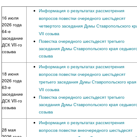
Информация о результатах рассмотрения
16 июля
вопросов повестки очередного шестьдесят
2026 года
четвертого заседания Думы Ставропольского кр
64-е
VII созыва
заседание
Повестка очередного шестьдесят третьего
ДСК VII-го
заседания Думы Ставропольского края седьмог
созыва
созыва
Информация о результатах рассмотрения
18 июня
вопросов повестки очередного шестьдесят
2026 года
третьего заседания Думы Ставропольского края
63-е
VII созыва
заседание
Повестка очередного шестьдесят третьего
ДСК VII-го
заседания Думы Ставропольского края седьмог
созыва
созыва
Информация о результатах рассмотрения
28 мая
вопросов повестки внеочередного шестьдесят
2026 года