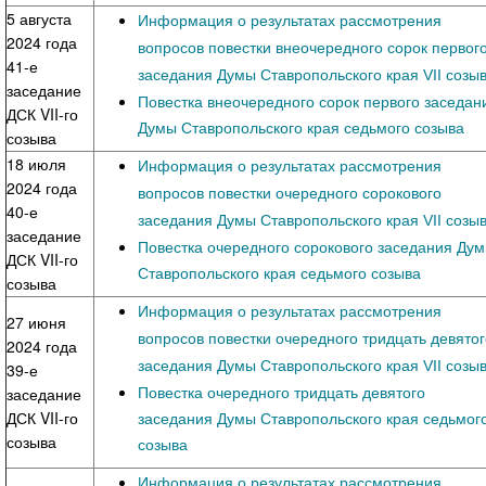
5 августа
Информация о результатах рассмотрения
2024 года
вопросов повестки внеочередного сорок первог
41-е
заседания Думы Ставропольского края VII созы
заседание
Повестка внеочередного сорок первого заседан
ДСК VII-го
Думы Ставропольского края седьмого созыва
созыва
18 июля
Информация о результатах рассмотрения
2024 года
вопросов повестки очередного сорокового
40-е
заседания Думы Ставропольского края VII созы
заседание
Повестка очередного сорокового заседания Ду
ДСК VII-го
Ставропольского края седьмого созыва
созыва
Информация о результатах рассмотрения
27 июня
вопросов повестки очередного тридцать девятог
2024 года
заседания Думы Ставропольского края VII созы
39-е
Повестка очередного тридцать девятого
заседание
ДСК VII-го
заседания Думы Ставропольского края седьмог
созыва
созыва
Информация о результатах рассмотрения