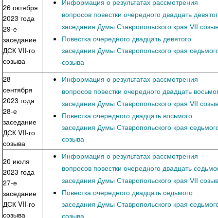
Информация о результатах рассмотрения
26 октября
вопросов повестки очередного двадцать девято
2023 года
заседания Думы Ставропольского края VII созы
29-е
Повестка очередного двадцать девятого
заседание
ДСК VII-го
заседания Думы Ставропольского края седьмог
созыва
созыва
28
Информация о результатах рассмотрения
сентября
вопросов повестки очередного двадцать восьмо
2023 года
заседания Думы Ставропольского края VII созы
28-е
Повестка очередного двадцать восьмого
заседание
заседания Думы Ставропольского края седьмог
ДСК VII-го
созыва
созыва
Информация о результатах рассмотрения
20 июля
вопросов повестки очередного двадцать седьмо
2023 года
заседания Думы Ставропольского края VII созы
27-е
Повестка очередного двадцать седьмого
заседание
ДСК VII-го
заседания Думы Ставропольского края седьмог
созыва
созыва