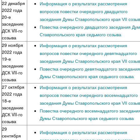
22 декабря
Информация о результатах рассмотрения
2022 года
вопросов повестки очередного двадцатого
20-е
заседания Думы Ставропольского края VII созы
заседание
Повестка очередного двадцатого заседания Ду
ДСК VII-го
Ставропольского края седьмого созыва
созыва
29 ноября
Информация о результатах рассмотрения
2022 года
вопросов повестки очередного девятнадцатого
19-е
заседания Думы Ставропольского края VII созы
заседание
Повестка очередного девятнадцатого заседания
ДСК VII-го
Думы Ставропольского края седьмого созыва
созыва
27 октября
Информация о результатах рассмотрения
2022 года
вопросов повестки очередного восемнадцатого
18-е
заседания Думы Ставропольского края VII созы
заседание
Повестка очередного восемнадцатого заседани
ДСК VII-го
Думы Ставропольского края седьмого созыва
созыва
29
Информация о результатах рассмотрения
сентября