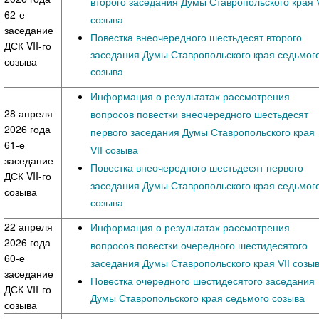
второго заседания Думы Ставропольского края V
62-е
созыва
заседание
Повестка внеочередного шестьдесят второго
ДСК VII-го
заседания Думы Ставропольского края седьмог
созыва
созыва
Информация о результатах рассмотрения
28 апреля
вопросов повестки внеочередного шестьдесят
2026 года
первого заседания Думы Ставропольского края
61-е
VII созыва
заседание
Повестка внеочередного
шестьдесят первого
ДСК VII-го
заседания Думы Ставропольского края седьмог
созыва
созыва
22 апреля
Информация о результатах рассмотрения
2026 года
вопросов повестки очередного шестидесятого
60-е
заседания Думы Ставропольского края VII созы
заседание
Повестка очередного шестидесятого заседания
ДСК VII-го
Думы Ставропольского края седьмого созыва
созыва