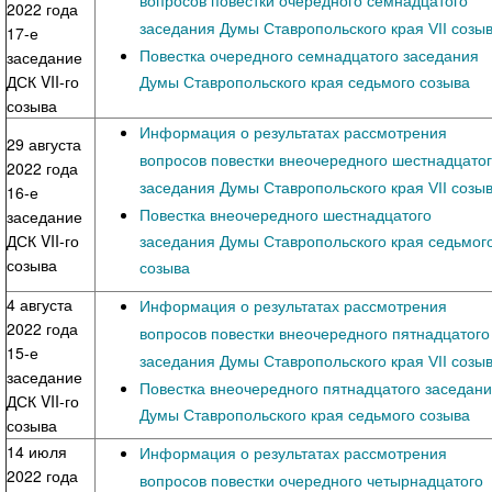
вопросов повестки очередного семнадцатого
2022 года
заседания Думы Ставропольского края VII созы
17-е
Повестка очередного семнадцатого заседания
заседание
ДСК VII-го
Думы Ставропольского края седьмого созыва
созыва
Информация о результатах рассмотрения
29 августа
вопросов повестки внеочередного шестнадцато
2022 года
заседания Думы Ставропольского края VII созы
16-е
Повестка внеочередного шестнадцатого
заседание
ДСК VII-го
заседания Думы Ставропольского края седьмог
созыва
созыва
4 августа
Информация о результатах рассмотрения
2022 года
вопросов повестки внеочередного пятнадцатого
15-е
заседания Думы Ставропольского края VII созы
заседание
Повестка внеочередного пятнадцатого заседан
ДСК VII-го
Думы Ставропольского края седьмого созыва
созыва
14 июля
Информация о результатах рассмотрения
2022 года
вопросов повестки очередного четырнадцатого