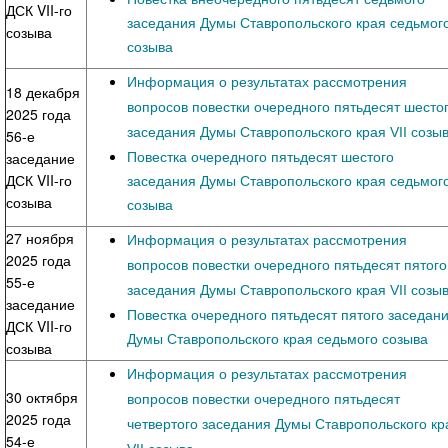
ДСК VII-го
заседания Думы Ставропольского края седьмог
созыва
созыва
Информация о результатах рассмотрения
18 декабря
вопросов повестки очередного пятьдесят шесто
2025 года
заседания Думы Ставропольского края VII созы
56-е
Повестка очередного пятьдесят шестого
заседание
ДСК VII-го
заседания Думы Ставропольского края седьмог
созыва
созыва
27 ноября
Информация о результатах рассмотрения
2025 года
вопросов повестки очередного пятьдесят пятого
55-е
заседания Думы Ставропольского края VII созы
заседание
Повестка очередного пятьдесят пятого заседан
ДСК VII-го
Думы Ставропольского края седьмого созыва
созыва
Информация о результатах рассмотрения
30 октября
вопросов повестки очередного пятьдесят
2025 года
четвертого заседания Думы Ставропольского кр
54-е