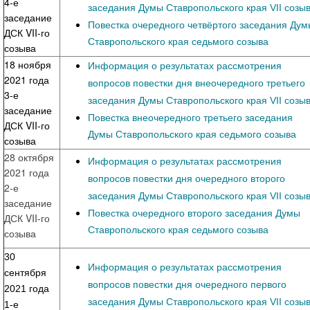
4-е
заседания Думы Ставропольского края VII созы
заседание
Повестка очередного четвёртого заседания Дум
ДСК VII-го
Ставропольского края седьмого созыва
созыва
18 ноября
Информация о результатах рассмотрения
2021 года
вопросов повестки дня внеочередного третьего
3-е
заседания Думы Ставропольского края VII созы
заседание
Повестка внеочередного третьего заседания
ДСК VII-го
Думы Ставропольского края седьмого созыва
созыва
28 октября
Информация о результатах рассмотрения
2021 года
вопросов повестки дня очередного второго
2-е
заседания Думы Ставропольского края VII созы
заседание
Повестка очередного второго заседания Думы
ДСК VII-го
Ставропольского края седьмого созыва
созыва
30
Информация о результатах рассмотрения
сентября
вопросов повестки дня очередного первого
2021 года
заседания Думы Ставропольского края VII созы
1-е