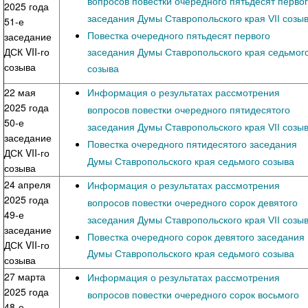
вопросов повестки очередного пятьдесят перво
2025 года
заседания Думы Ставропольского края VII созы
51-е
Повестка очередного пятьдесят первого
заседание
ДСК VII-го
заседания Думы Ставропольского края седьмог
созыва
созыва
22 мая
Информация о результатах рассмотрения
2025 года
вопросов повестки очередного пятидесятого
50-е
заседания Думы Ставропольского края VII созы
заседание
Повестка очередного
заседания
пятидесятого
ДСК VII-го
Думы Ставропольского края седьмого созыва
созыва
24 апреля
Информация о результатах рассмотрения
2025 года
вопросов повестки очередного сорок девятого
49-е
заседания Думы Ставропольского края VII созы
заседание
Повестка очередного сорок девятого заседания
ДСК VII-го
Думы Ставропольского края седьмого созыва
созыва
27 марта
Информация о результатах рассмотрения
2025 года
вопросов повестки очередного сорок восьмого
48-е