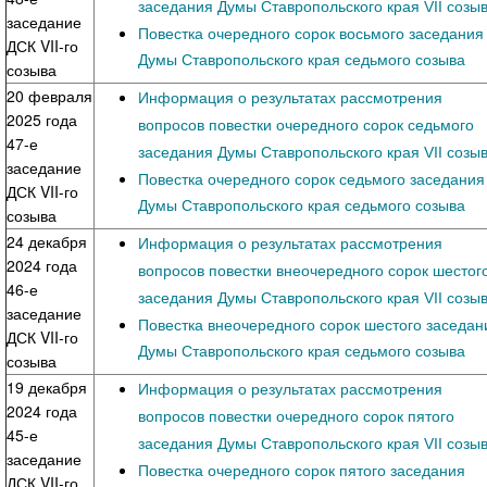
заседания Думы Ставропольского края VII созы
заседание
Повестка очередного сорок восьмого заседания
ДСК VII-го
Думы Ставропольского края седьмого созыва
созыва
20 февраля
Информация о результатах рассмотрения
2025 года
вопросов повестки очередного сорок седьмого
47-е
заседания Думы Ставропольского края VII созы
заседание
Повестка очередного сорок седьмого заседания
ДСК VII-го
Думы Ставропольского края седьмого созыва
созыва
24 декабря
Информация о результатах рассмотрения
2024 года
вопросов повестки внеочередного сорок шестог
46-е
заседания Думы Ставропольского края VII созы
заседание
Повестка внеочередного сорок шестого заседан
ДСК VII-го
Думы Ставропольского края седьмого созыва
созыва
19 декабря
Информация о результатах рассмотрения
2024 года
вопросов повестки очередного сорок пятого
45-е
заседания Думы Ставропольского края VII созы
заседание
Повестка очередного сорок пятого заседания
ДСК VII-го