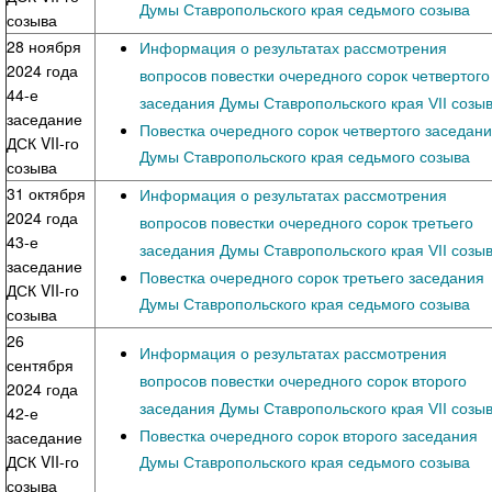
Думы Ставропольского края седьмого созыва
созыва
28 ноября
Информация о результатах рассмотрения
2024 года
вопросов повестки очередного сорок четвертого
44-е
заседания Думы Ставропольского края VII созы
заседание
Повестка очередного сорок четвертого заседан
ДСК VII-го
Думы Ставропольского края седьмого созыва
созыва
31 октября
Информация о результатах рассмотрения
2024 года
вопросов повестки очередного сорок третьего
43-е
заседания Думы Ставропольского края VII созы
заседание
Повестка очередного сорок третьего заседания
ДСК VII-го
Думы Ставропольского края седьмого созыва
созыва
26
Информация о результатах рассмотрения
сентября
вопросов повестки очередного сорок второго
2024 года
заседания Думы Ставропольского края VII созы
42-е
Повестка очередного сорок второго заседания
заседание
ДСК VII-го
Думы Ставропольского края седьмого созыва
созыва