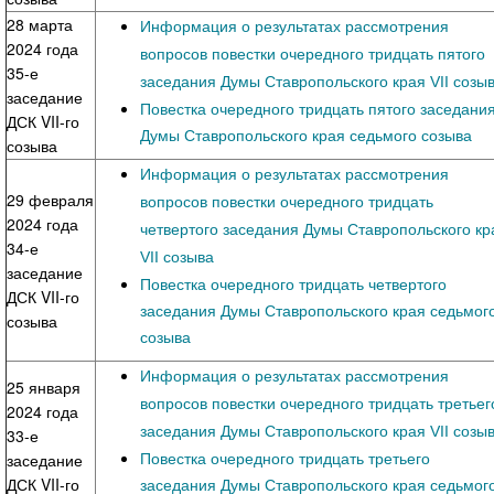
28 марта
Информация о результатах рассмотрения
2024 года
вопросов повестки очередного тридцать пятого
35-е
заседания Думы Ставропольского края VII созы
заседание
Повестка очередного тридцать пятого заседани
ДСК VII-го
Думы Ставропольского края седьмого созыва
созыва
Информация о результатах рассмотрения
29 февраля
вопросов повестки очередного тридцать
2024 года
четвертого заседания Думы Ставропольского кр
34-е
VII созыва
заседание
Повестка очередного тридцать четвертого
ДСК VII-го
заседания Думы Ставропольского края седьмог
созыва
созыва
Информация о результатах рассмотрения
25 января
вопросов повестки очередного тридцать третьег
2024 года
заседания Думы Ставропольского края VII созы
33-е
Повестка очередного тридцать третьего
заседание
ДСК VII-го
заседания Думы Ставропольского края седьмог