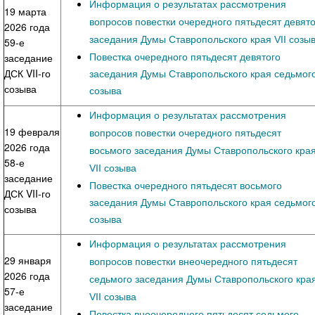
Информация о результатах рассмотрения
19 марта
вопросов повестки очередного пятьдесят девято
2026 года
заседания Думы Ставропольского края VII созы
59-е
Повестка очередного пятьдесят девятого
заседание
ДСК VII-го
заседания Думы Ставропольского края седьмог
созыва
созыва
Информация о результатах рассмотрения
19 февраля
вопросов повестки очередного пятьдесят
2026 года
восьмого заседания Думы Ставропольского кра
58-е
VII созыва
заседание
Повестка очередного пятьдесят восьмого
ДСК VII-го
заседания Думы Ставропольского края седьмог
созыва
созыва
Информация о результатах рассмотрения
29 января
вопросов повестки внеочередного пятьдесят
2026 года
седьмого заседания Думы Ставропольского кра
57-е
VII созыва
заседание
Повестка внеочередного пятьдесят седьмого