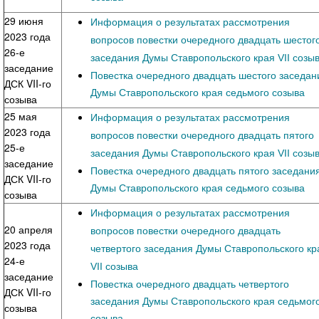
29 июня
Информация о результатах рассмотрения
2023 года
вопросов повестки очередного двадцать шестог
26-е
заседания Думы Ставропольского края VII созы
заседание
Повестка очередного двадцать шестого заседан
ДСК VII-го
Думы Ставропольского края седьмого созыва
созыва
25 мая
Информация о результатах рассмотрения
2023 года
вопросов повестки очередного двадцать пятого
25-е
заседания Думы Ставропольского края VII созы
заседание
Повестка очередного двадцать пятого заседани
ДСК VII-го
Думы Ставропольского края седьмого созыва
созыва
Информация о результатах рассмотрения
20 апреля
вопросов повестки очередного двадцать
2023 года
четвертого заседания Думы Ставропольского кр
24-е
VII созыва
заседание
Повестка очередного двадцать четвертого
ДСК VII-го
заседания Думы Ставропольского края седьмог
созыва
созыва