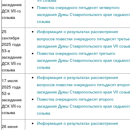
VII созыва
заседание
Повестка очередного пятьдесят четвертого
ДСК VII-го
заседания Думы Ставропольского края седьмог
созыва
созыва
25
Информация о результатах рассмотрения
сентября
вопросов повестки очередного пятьдесят третье
2025 года
заседания Думы Ставропольского края VII созы
53-е
Повестка очередного пятьдесят третьего
заседание
заседания Думы Ставропольского края седьмог
ДСК VII-го
созыва
созыва
Информация о результатах рассмотрения
17 июля
вопросов повестки очередного пятьдесят второг
2025 года
заседания Думы Ставропольского края VII созы
52-е
Повестка очередного пятьдесят второго
заседание
ДСК VII-го
заседания Думы Ставропольского края седьмог
созыва
созыва
Информация о результатах рассмотрения
26 июня