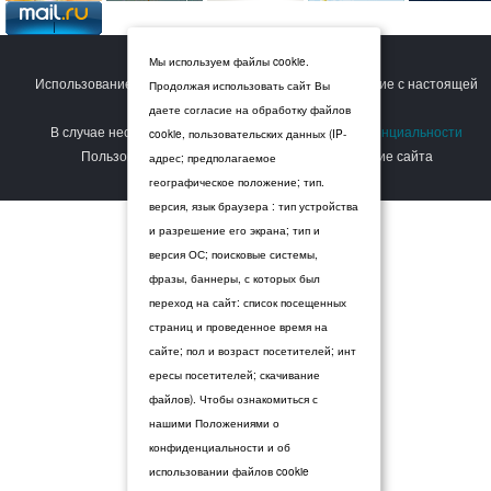
© 2026 Дума Ставропольского края.
Мы используем файлы cookie.
Использование сайта Пользователем означает согласие с настоящей
Продолжая использовать сайт Вы
Политикой конфиденциальности
.
даете согласие на обработку файлов
В случае несогласия с условиями
Политики конфиденциальности
cookie, пользовательских данных (IP-
Пользователь должен прекратить использование сайта
адрес; предполагаемое
географическое положение; тип.
версия, язык браузера : тип устройства
и разрешение его экрана; тип и
версия ОС; поисковые системы,
фразы, баннеры, с которых был
переход на сайт: список посещенных
страниц и проведенное время на
сайте; пол и возраст посетителей; инт
ересы посетителей; скачивание
файлов). Чтобы ознакомиться с
нашими Положениями о
конфиденциальности и об
использовании файлов cookie