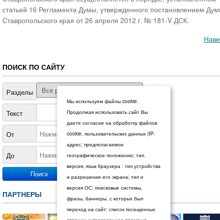
статьей 16 Регламента Думы, утвержденного постановлением Ду
Ставропольского края от 26 апреля 2012 г. № 181-V ДСК.
Наве
ПОИСК ПО САЙТУ
Разделы
Мы используем файлы cookie.
Текст
Продолжая использовать сайт Вы
даете согласие на обработку файлов
От
cookie, пользовательских данных (IP-
адрес; предполагаемое
До
географическое положение; тип.
версия, язык браузера : тип устройства
и разрешение его экрана; тип и
версия ОС; поисковые системы,
ПАРТНЕРЫ
фразы, баннеры, с которых был
переход на сайт: список посещенных