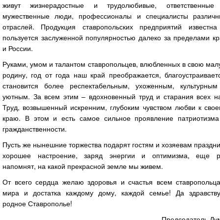
живут жизнерадостные и трудолюбивые, ответственные
мужественные люди, профессионалы и специалисты различн
отраслей. Продукция ставропольских предприятий известна
пользуется заслуженной популярностью далеко за пределами кр
и России.
Руками, умом и талантом ставропольцев, влюбленных в свою ма
родину, год от года наш край преображается, благоустраивает
становится более респектабельным, ухоженным, культурным
уютным. За всем этим – вдохновенный труд и старания всех на
Труд, возвышенный искренним, глубоким чувством любви к свое
краю. В этом и есть са­мое сильное проявление патриотизма
гражданственности.
Пусть же нынешние торжества подарят гостям и хозяевам праздн
хорошее настроение, заряд энергии и оптимизма, еще р
напомнят, на какой прекрасной земле мы живем.
От всего сердца желаю здоровья и счастья всем ставропольца
мира и достатка каждому дому, каждой семье! Да здравству
родное Ставрополье!
Председатель Ду