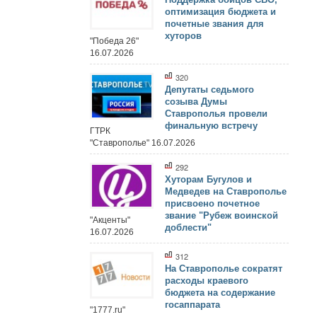
оптимизация бюджета и
почетные звания для
хуторов
"Победа 26"
16.07.2026
320
Депутаты седьмого
созыва Думы
Ставрополья провели
финальную встречу
ГТРК
"Ставрополье" 16.07.2026
292
Хуторам Бугулов и
Медведев на Ставрополье
присвоено почетное
звание "Рубеж воинской
"Акценты"
доблести"
16.07.2026
312
На Ставрополье сократят
расходы краевого
бюджета на содержание
госаппарата
"1777.ru"