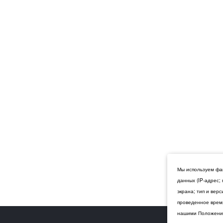
Мы используем фай
данных (IP-адрес;
экрана; тип и вер
проведенное время
нашими Положения