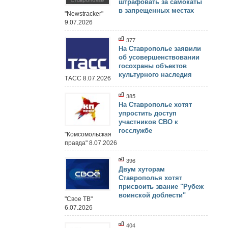
штрафовать за самокаты
в запрещенных местах
"Newstracker"
9.07.2026
377
На Ставрополье заявили
об усовершенствовании
госохраны объектов
культурного наследия
ТАСС 8.07.2026
385
На Ставрополье хотят
упростить доступ
участников СВО к
госслужбе
"Комсомольская
правда" 8.07.2026
396
Двум хуторам
Ставрополья хотят
присвоить звание "Рубеж
воинской доблести"
"Свое ТВ"
6.07.2026
404