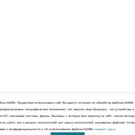
лы cookie. Продолжая использовать сайт Вы даете согласие на обработку файлов cookie,
 предполагаемое географическое положение; тип. версия, язык браузера : тип устройства 
сия ОС; поисковые системы, фразы, баннеры, с которых был переход на сайт: список посещ
 на сайте; пол и возраст посетителей; инт ересы посетителей; скачивание файлов). Чтоб
ми о конфиденциальности и об использовании файлов cookie
нажмите здесь
.
© 2026 Дума Ставропольского края.