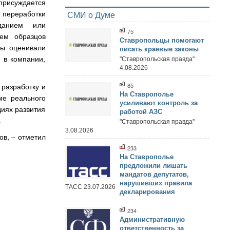
присуждается
, переработки
СМИ о Думе
данием или
75
ем образцов
Ставропольцы помогают
ты оценивали
писать краевые законы
 в компании,
"Ставропольская правда"
4.08.2026
разработку и
85
На Ставрополье
ме реального
усиливают контроль за
иях развития
работой АЗС
.
"Ставропольская правда"
3.08.2026
ов, – отметил
233
На Ставрополье
предложили лишать
мандатов депутатов,
нарушивших правила
ТАСС 23.07.2026
декларирования
234
Административную
ответственность за