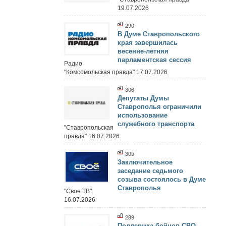
19.07.2026
290
В Думе Ставропольского
края завершилась
весенне-летняя
парламентская сессия
Радио
"Комсомольская правда" 17.07.2026
306
Депутаты Думы
Ставрополья ограничили
использование
служебного транспорта
"Ставропольская
правда" 16.07.2026
305
Заключительное
заседание седьмого
созыва состоялось в Думе
Ставрополья
"Свое ТВ"
16.07.2026
289
Поддержка бойцов СВО,