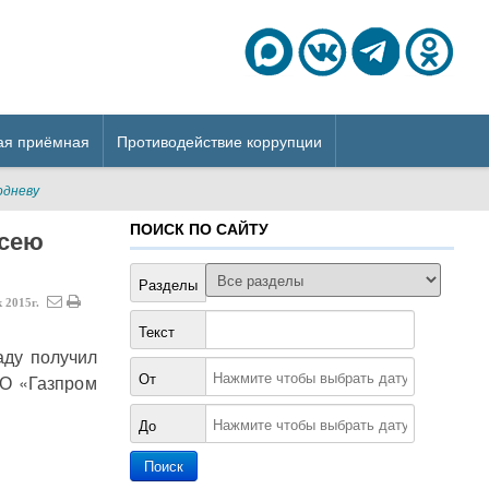
ая приёмная
Противодействие коррупции
одневу
ПОИСК ПО САЙТУ
ксею
Разделы
к
2015г.
Текст
аду получил
От
ОО «Газпром
До