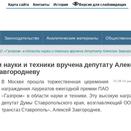
Карта сайта
Контакты
История
Версия для слабовидящих
Законодательство
Аналитические материалы
Общественн
О «Газпром» в области науки и техники вручена депутату Алексею Завгор
 науки и техники вручена депутату Але
авгородневу
В Москве прошла торжественная церемония
15:38
14
де
награждения лауреатов ежегодной премии ПАО
«Газпром» в области науки и техники. Эту высокую нагр
депутат Думы Ставропольского края, возглавляющий О
трансгаз Ставрополь», Алексей Завгороднев.