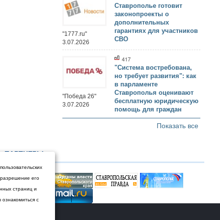
Ставрополье готовит
законопроекты о
дополнительных
гарантиях для участников
"1777.ru"
СВО
3.07.2026
417
"Система востребована,
но требует развития": как
в парламенте
Ставрополья оценивают
"Победа 26"
бесплатную юридическую
3.07.2026
помощь для граждан
Показать все
ПАРТНЕРЫ
 пользовательских
и разрешение его
енных страниц и
ы ознакомиться с