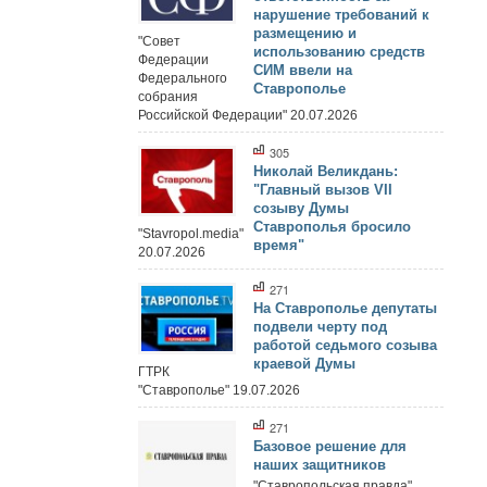
нарушение требований к
размещению и
"Совет
использованию средств
Федерации
СИМ ввели на
Федерального
Ставрополье
собрания
Российской Федерации" 20.07.2026
305
Николай Великдань:
"Главный вызов VII
созыву Думы
Ставрополья бросило
"Stavropol.media"
время"
20.07.2026
271
На Ставрополье депутаты
подвели черту под
работой седьмого созыва
краевой Думы
ГТРК
"Ставрополье" 19.07.2026
271
Базовое решение для
наших защитников
"Ставропольская правда"