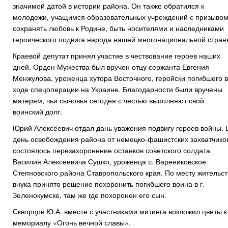
значимой датой в истории района. Он также обратился к
молодежи, учащимся образовательных учреждений с призыво
сохранять любовь к Родине, быть носителями и наследниками
героического подвига народа нашей многонациональной стран
Краевой депутат принял участие в чествование героев наших
дней. Орден Мужества был вручен отцу сержанта Евгения
Менжулова, уроженца хутора Восточного, геройски погибшего в
ходе спецоперации на Украине. Благодарности были вручены
матерям, чьи сыновья сегодня с честью выполняют свой
воинский долг.
Юрий Алексеевич отдал дань уважения подвигу героев войны. 
день освобождения района от немецко-фашистских захватчико
состоялось перезахоронение останков советского солдата
Василия Алексеевича Сушко, уроженца с. Варениковское
Степновского района Ставропольского края. По месту жительст
внука принято решение похоронить погибшего воина в г.
Зеленокумске, там же где похоронен его сын.
Скворцов Ю.А. вместе с участниками митинга возложил цветы к
мемориалу «Огонь вечной славы».