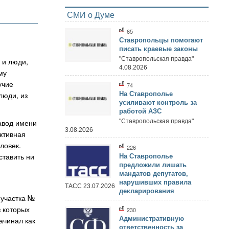
СМИ о Думе
65
Ставропольцы помогают
писать краевые законы
"Ставропольская правда"
 и люди,
4.08.2026
му
учие
74
люди, из
На Ставрополье
усиливают контроль за
работой АЗС
авод имени
"Ставропольская правда"
3.08.2026
ктивная
ловек.
226
ставить ни
На Ставрополье
предложили лишать
мандатов депутатов,
нарушивших правила
ТАСС 23.07.2026
декларирования
 участка №
з которых
230
Административную
ачинал как
ответственность за