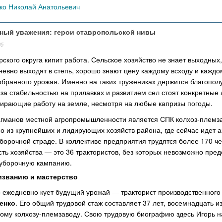
о Николай Анатольевич
йный уважения: герои ставропольской нивы
05
рского округа кипит работа. Сельское хозяйство не знает выходных,
евно выходят в степь, хорошо знают цену каждому всходу и каждо
обранного урожая. Именно на таких тружениках держится благопол
 за стабильностью на прилавках и развитием сел стоят конкретные 
ыбирающие работу на земле, несмотря на любые капризы погоды.
гманов местной агропромышленности является СПК колхоз‑племз
 из крупнейших и лидирующих хозяйств района, где сейчас идет а
уборочной страде. В коллективе предприятия трудятся более 170 че
ть хозяйства — это 36 трактористов, без которых невозможно пред
 уборочную кампанию.
изванию и мастерство
о ежедневно кует будущий урожай — тракторист производственного
енко
. Его общий трудовой стаж составляет 37 лет, восемнадцать и
ному колхозу-племзаводу. Свою трудовую биографию здесь Игорь н