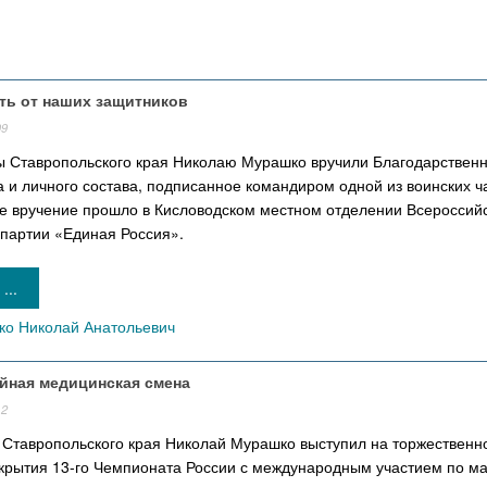
ть от наших защитников
09
ы Ставропольского края Николаю Мурашко вручили Благодарствен
а и личного состава, подписанное командиром одной из воинских ч
е вручение прошло в Кисловодском местном отделении Всероссий
 партии «Единая Россия».
...
о Николай Анатольевич
ойная медицинская смена
12
 Ставропольского края Николай Мурашко выступил на торжественн
крытия 13-го Чемпионата России с международным участием по м