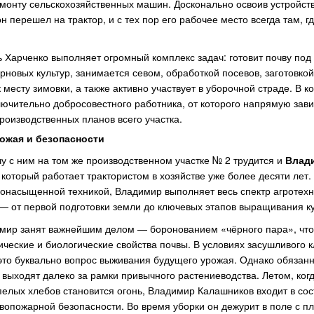
емонту сельскохозяйственных машин. Досконально освоив устройст
н перешел на трактор, и с тех пор его рабочее место всегда там, гд
 Харченко выполняет огромный комплекс задач: готовит почву под
рновых культур, занимается севом, обработкой посевов, заготовкой
к месту зимовки, а также активно участвует в уборочной страде. В к
лючительно добросовестного работника, от которого напрямую зави
оизводственных планов всего участка.
рожая и безопасности
у с ним на том же производственном участке № 2 трудится и
Влад
, который работает трактористом в хозяйстве уже более десяти лет
онасыщенной техникой, Владимир выполняет весь спектр агротехн
— от первой подготовки земли до ключевых этапов выращивания ку
мир занят важнейшим делом — боронованием «чёрного пара», что
ческие и биологические свойства почвы. В условиях засушливого 
это буквально вопрос выживания будущего урожая. Однако обязан
выходят далеко за рамки привычного растениеводства. Летом, ког
пелых хлебов становится огонь, Владимир Калашников входит в сос
вопожарной безопасности. Во время уборки он дежурит в поле с пл