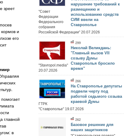
во
нарушение требований к
е зреет
размещению и
"Совет
использованию средств
Федерации
СИМ ввели на
Федерального
 посев
Ставрополье
собрания
 кормов и
Российской Федерации" 20.07.2026
олхозе его
299
сит
Николай Великдань:
"Главный вызов VII
созыву Думы
Ставрополья бросило
"Stavropol.media"
время"
имир
20.07.2026
. Управляя
266
ических
На Ставрополье депутаты
льтур.
подвели черту под
работой седьмого созыва
 помогает
краевой Думы
ГТРК
климата
"Ставрополье" 19.07.2026
ности
да главной
262
Базовое решение для
тав
наших защитников
угом: в
"Ставропольская правда"