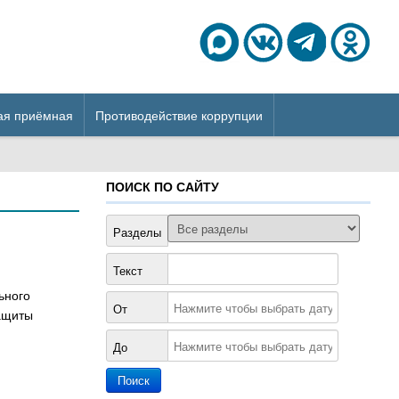
ая приёмная
Противодействие коррупции
ПОИСК ПО САЙТУ
Разделы
Текст
ьного
От
ащиты
До