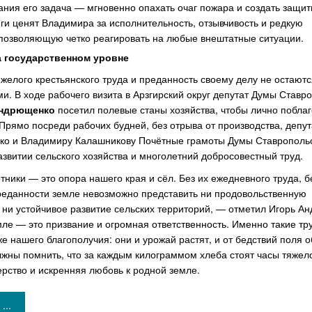
ания его задача — мгновенно опахать очаг пожара и создать защи
ги ценят Владимира за исполнительность, отзывчивость и редкую
 позволяющую четко реагировать на любые внештатные ситуации.
а государственном уровне
желого крестьянского труда и преданность своему делу не остаютс
. В ходе рабочего визита в Арзгирский округ депутат Думы Ставр
Андрющенко
посетил полевые станы хозяйства, чтобы лично побла
Прямо посреди рабочих будней, без отрыва от производства, депут
ко и Владимиру Калашникову Почётные грамоты Думы Ставропольс
развитии сельского хозяйства и многолетний добросовестный труд.
тники — это опора нашего края и сёл. Без их ежедневного труда, б
преданности земле невозможно представить ни продовольственную
 ни устойчивое развитие сельских территорий, — отметил Игорь А
ле — это призвание и огромная ответственность. Именно такие тр
же нашего благополучия: они и урожай растят, и от бедствий поля 
жны помнить, что за каждым килограммом хлеба стоят часы тяжело
рство и искренняя любовь к родной земле.
...