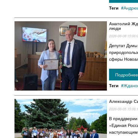
Теги
Андрющ
Анатолий Жд
люди
2026-06-08 15:06:
Депутат Думы
природопольз
сферы Новоал
Подробнее 
Теги
Жданов
Александр С
2026-06-05 15:06:
В преддверии 
«Единая Росс
наступающим 