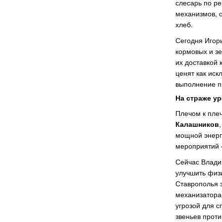
слесарь по р
механизмов, о
хлеб.
Сегодня Игорь
кормовых и зе
их доставкой 
ценят как иск
выполнение пр
На страже у
Плечом к плеч
Калашников
мощной энерг
мероприятий 
Сейчас Влади
улучшить физи
Ставрополья 
механизатора 
угрозой для с
звеньев проти