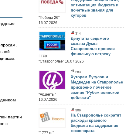
оптимизация бюджета и
почетные звания для
хуторов
"Победа 26"
ердные
16.07.2026
314
Депутаты седьмого
созыва Думы
опросам,
Ставрополья провели
льной
финальную встречу
ГТРК
дником.
"Ставрополье" 16.07.2026
283
Хуторам Бугулов и
Медведев на Ставрополье
присвоено почетное
звание "Рубеж воинской
"Акценты"
доблести"
здником
16.07.2026
306
На Ставрополье сократят
лен партии
расходы краевого
ов с
бюджета на содержание
госаппарата
"1777.ru"