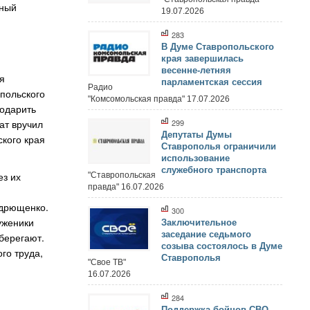
тный
19.07.2026
283
В Думе Ставропольского
края завершилась
весенне-летняя
я
парламентская сессия
Радио
опольского
"Комсомольская правда" 17.07.2026
годарить
299
ат вручил
Депутаты Думы
кого края
Ставрополья ограничили
использование
служебного транспорта
ез их
"Ставропольская
правда" 16.07.2026
ндрющенко.
300
уженики
Заключительное
заседание седьмого
оберегают.
созыва состоялось в Думе
го труда,
Ставрополья
"Свое ТВ"
16.07.2026
284
Поддержка бойцов СВО,