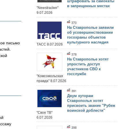
штрафовать за самокаты
в запрещенных местах
"Newstracker"
9.07.2026
370
На Ставрополье заявили
об усовершенствовании
госохраны объектов
ное письмо
культурного наследия
ТАСС 8.07.2026
астей.
378
ской
На Ставрополье хотят
упростить доступ
участников СВО к
госслужбе
"Комсомольская
правда" 8.07.2026
391
Двум хуторам
Ставрополья хотят
присвоить звание "Рубеж
воинской доблести"
"Свое ТВ"
ой
6.07.2026
ассажу
398