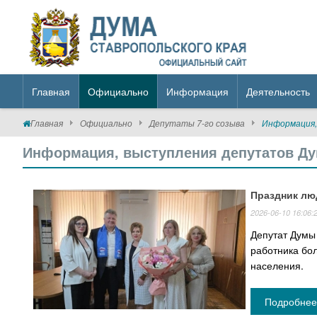
Главная
Официально
Информация
Деятельность
Главная
Официально
Депутаты 7-го созыва
Информация,
Информация, выступления депутатов Д
Праздник лю
2026-06-10 16:06:
Депутат Думы
работника бо
населения.
Подробнее 