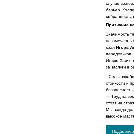
случае возгор
барьер. Колле
собранность,
Признание н
Значимость тя
незамеченными
края
Игорь 
передовиков. 
Игорю Харчен
за заслуги в 
- Сельхозрабо
стойкости и 
безопасность,
— Труд на зем
стоят на стра
Мы всегда дол
высокое масте
Подробнее 