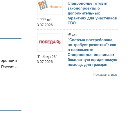
Ставрополье готовит
законопроекты о
дополнительных
гарантиях для участников
"1777.ru"
СВО
3.07.2026
412
"Система востребована,
но требует развития": как
в парламенте
Ставрополья оценивают
"Победа 26"
ференции
бесплатную юридическую
3.07.2026
помощь для граждан
 Россия».
Показать все