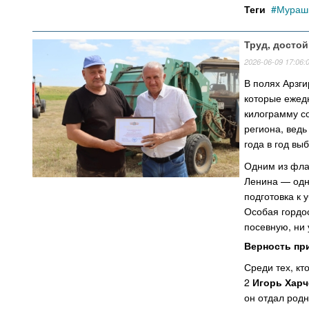
Теги
Мурашк
Труд, досто
2026-06-09 17:06:
В полях Арзги
которые ежедн
килограмму с
региона, ведь
года в год в
Одним из фла
Ленина — одно
подготовка к 
Особая гордос
посевную, ни
Верность пр
Среди тех, кт
2
Игорь Харч
он отдал род