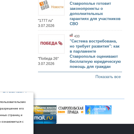
Ставрополье готовит
законопроекты о
дополнительных
гарантиях для участников
"1777.ru"
СВО
3.07.2026
433
"Система востребована,
но требует развития": как
в парламенте
Ставрополья оценивают
"Победа 26"
бесплатную юридическую
3.07.2026
помощь для граждан
Показать все
ПАРТНЕРЫ
 пользовательских
и разрешение его
енных страниц и
ы ознакомиться с