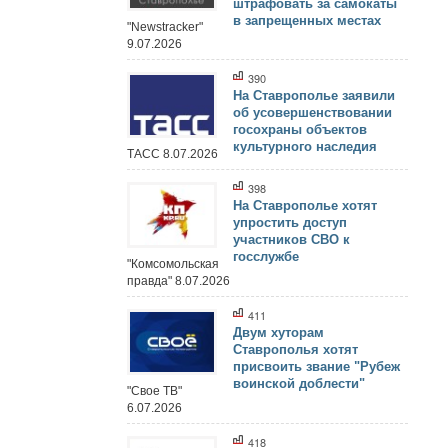
штрафовать за самокаты
в запрещенных местах
"Newstracker"
9.07.2026
390
На Ставрополье заявили
об усовершенствовании
госохраны объектов
культурного наследия
ТАСС 8.07.2026
398
На Ставрополье хотят
упростить доступ
участников СВО к
госслужбе
"Комсомольская
правда" 8.07.2026
411
Двум хуторам
Ставрополья хотят
присвоить звание "Рубеж
воинской доблести"
"Свое ТВ"
6.07.2026
418