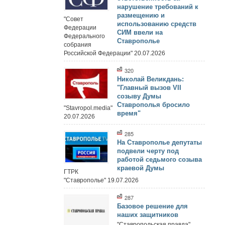
нарушение требований к
размещению и
"Совет
использованию средств
Федерации
СИМ ввели на
Федерального
Ставрополье
собрания
Российской Федерации" 20.07.2026
320
Николай Великдань:
"Главный вызов VII
созыву Думы
Ставрополья бросило
"Stavropol.media"
время"
20.07.2026
285
На Ставрополье депутаты
подвели черту под
работой седьмого созыва
краевой Думы
ГТРК
"Ставрополье" 19.07.2026
287
Базовое решение для
наших защитников
"Ставропольская правда"