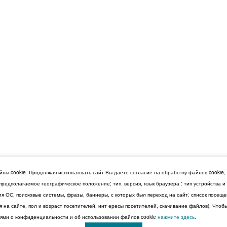
лы cookie. Продолжая использовать сайт Вы даете согласие на обработку файлов cookie,
 предполагаемое географическое положение; тип. версия, язык браузера : тип устройства 
сия ОС; поисковые системы, фразы, баннеры, с которых был переход на сайт: список посещ
 на сайте; пол и возраст посетителей; инт ересы посетителей; скачивание файлов). Чтоб
ми о конфиденциальности и об использовании файлов cookie
нажмите здесь
.
© 2026 Дума Ставропольского края.