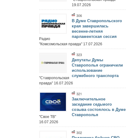
19.07.2026
306
В Думе Ставропольского
края завершилась
весенне-летняя
парламентская сессия
Радио
"Комсомольская правда" 17.07.2026
323
Депутаты Думы
Ставрополья ограничили
использование
служебного транспорта
"Ставропольская
правда" 16.07.2026
321
Заключительное
заседание седьмого
созыва состоялось в Думе
Ставрополья
"Свое ТВ"
16.07.2026
302
Поддержка бойцов СВО,