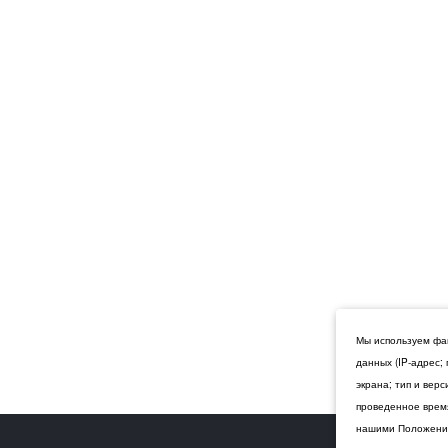
Мы используем фай
данных (IP-адрес;
экрана; тип и вер
проведенное время
нашими Положения