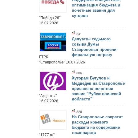
оптимизация бюджета и
почетные звания для
хуторов
"Победа 26"
16.07.2026
341
Депутаты седьмого
созыва Думы
Ставрополья провели
финальную встречу
ГТРК
"Ставрополье" 16.07.2026
306
Хуторам Бугулов и
Медведев на Ставрополье
присвоено почетное
звание "Рубеж воинской
"Акценты"
доблести"
16.07.2026
328
На Ставрополье сократят
расходы краевого
бюджета на содержание
госаппарата
"1777.ru"