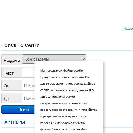
Наве
ПОИСК ПО САЙТУ
Разделы
Мы используем файлы cookie.
Текст
Продолжая использовать сайт Вы
даете согласие на обработку файлов
От
cookie, пользовательских данных (IP-
адрес; предполагаемое
До
географическое положение; тип.
версия, язык браузера : тип устройства
и разрешение его экрана; тип и
ПАРТНЕРЫ
версия ОС; поисковые системы,
фразы, баннеры, с которых был