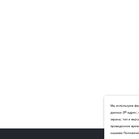
Мы используем фай
данных (IP-адрес;
экрана; тип и вер
проведенное время
нашими Положения