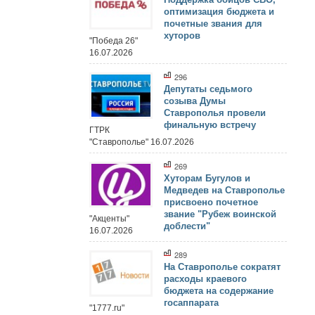
оптимизация бюджета и
почетные звания для
хуторов
"Победа 26"
16.07.2026
296
Депутаты седьмого
созыва Думы
Ставрополья провели
финальную встречу
ГТРК
"Ставрополье" 16.07.2026
269
Хуторам Бугулов и
Медведев на Ставрополье
присвоено почетное
звание "Рубеж воинской
"Акценты"
доблести"
16.07.2026
289
На Ставрополье сократят
расходы краевого
бюджета на содержание
госаппарата
"1777.ru"