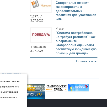
Ставрополье готовит
законопроекты о
дополнительных
гарантиях для участников
"1777.ru"
СВО
3.07.2026
399
"Система востребована,
но требует развития": как
в парламенте
Ставрополья оценивают
"Победа 26"
бесплатную юридическую
3.07.2026
помощь для граждан
Показать все
ПАРТНЕРЫ
 пользовательских
и разрешение его
енных страниц и
ы ознакомиться с