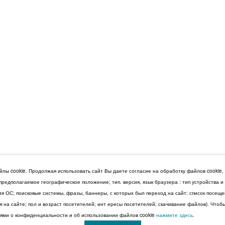
лы cookie. Продолжая использовать сайт Вы даете согласие на обработку файлов cookie,
 предполагаемое географическое положение; тип. версия, язык браузера : тип устройства 
сия ОС; поисковые системы, фразы, баннеры, с которых был переход на сайт: список посещ
 на сайте; пол и возраст посетителей; инт ересы посетителей; скачивание файлов). Чтоб
ми о конфиденциальности и об использовании файлов cookie
нажмите здесь
.
© 2026 Дума Ставропольского края.