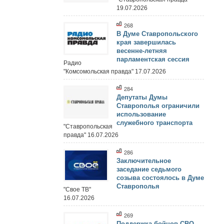
19.07.2026
268
В Думе Ставропольского
края завершилась
весенне-летняя
парламентская сессия
Радио
"Комсомольская правда" 17.07.2026
284
Депутаты Думы
Ставрополья ограничили
использование
служебного транспорта
"Ставропольская
правда" 16.07.2026
286
Заключительное
заседание седьмого
созыва состоялось в Думе
Ставрополья
"Свое ТВ"
16.07.2026
269
Поддержка бойцов СВО,