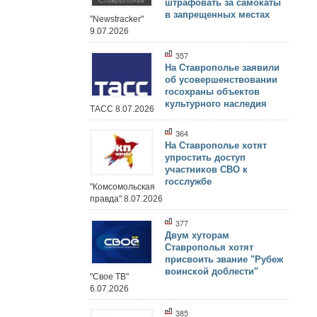
штрафовать за самокаты
в запрещенных местах
"Newstracker"
9.07.2026
357
На Ставрополье заявили
об усовершенствовании
госохраны объектов
культурного наследия
ТАСС 8.07.2026
364
На Ставрополье хотят
упростить доступ
участников СВО к
госслужбе
"Комсомольская
правда" 8.07.2026
377
Двум хуторам
Ставрополья хотят
присвоить звание "Рубеж
воинской доблести"
"Свое ТВ"
6.07.2026
385