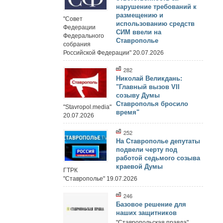
нарушение требований к
размещению и
"Совет
использованию средств
Федерации
СИМ ввели на
Федерального
Ставрополье
собрания
Российской Федерации" 20.07.2026
282
Николай Великдань:
"Главный вызов VII
созыву Думы
Ставрополья бросило
"Stavropol.media"
время"
20.07.2026
252
На Ставрополье депутаты
подвели черту под
работой седьмого созыва
краевой Думы
ГТРК
"Ставрополье" 19.07.2026
246
Базовое решение для
наших защитников
"Ставропольская правда"