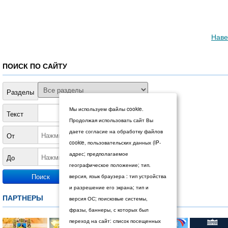
Наве
ПОИСК ПО САЙТУ
Разделы
Мы используем файлы cookie.
Текст
Продолжая использовать сайт Вы
даете согласие на обработку файлов
От
cookie, пользовательских данных (IP-
адрес; предполагаемое
До
географическое положение; тип.
версия, язык браузера : тип устройства
и разрешение его экрана; тип и
ПАРТНЕРЫ
версия ОС; поисковые системы,
фразы, баннеры, с которых был
переход на сайт: список посещенных