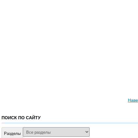
Наве
ПОИСК ПО САЙТУ
Разделы