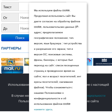
Текст
Мы используем файлы cookie.
Продолжая использовать сайт Вы
От
даете согласие на обработку файлов
cookie, пользовательских данных (IP-
До
адрес; предполагаемое
географическое положение; тип.
версия, язык браузера : тип устройства
ПАРТНЕРЫ
и разрешение его экрана; тип и
версия ОС; поисковые системы,
фразы, баннеры, с которых был
переход на сайт: список посещенных
страниц и проведенное время на
сайте; пол и возраст посетителей; инт
© 2026 Дума Ставропольского края.
ересы посетителей; скачивание
Использование сайта Пользователем означает согласие с настоящей
файлов). Чтобы ознакомиться с
Политикой конфиденциальности
.
нашими Положениями о
В случае несогласия с условиями
Политики конфиденциальности
конфиденциальности и об
Пользователь должен прекратить использование сайта
использовании файлов cookie
нажмите здесь
.