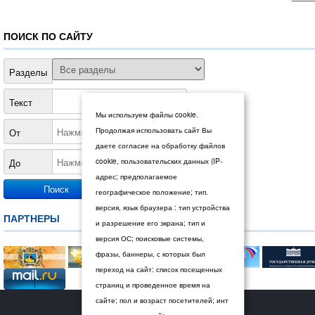
ПОИСК ПО САЙТУ
Разделы
Текст
Мы используем файлы cookie.
Продолжая использовать сайт Вы
От
даете согласие на обработку файлов
До
cookie, пользовательских данных (IP-
адрес; предполагаемое
географическое положение; тип.
версия, язык браузера : тип устройства
ПАРТНЕРЫ
и разрешение его экрана; тип и
версия ОС; поисковые системы,
фразы, баннеры, с которых был
переход на сайт: список посещенных
страниц и проведенное время на
сайте; пол и возраст посетителей; инт
© 2026 Дума Ставропольского края.