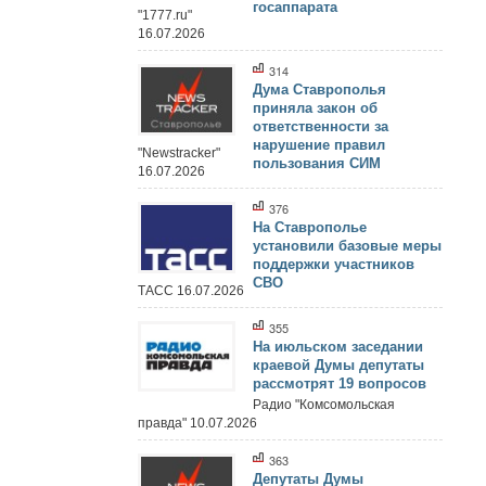
госаппарата
"1777.ru"
16.07.2026
314
Дума Ставрополья
приняла закон об
ответственности за
нарушение правил
"Newstracker"
пользования СИМ
16.07.2026
376
На Ставрополье
установили базовые меры
поддержки участников
СВО
ТАСС 16.07.2026
355
На июльском заседании
краевой Думы депутаты
рассмотрят 19 вопросов
Радио "Комсомольская
правда" 10.07.2026
363
Депутаты Думы