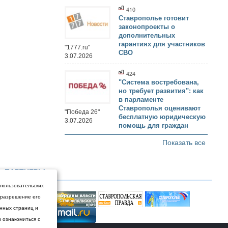
410
Ставрополье готовит
законопроекты о
дополнительных
гарантиях для участников
"1777.ru"
СВО
3.07.2026
424
"Система востребована,
но требует развития": как
в парламенте
Ставрополья оценивают
"Победа 26"
бесплатную юридическую
3.07.2026
помощь для граждан
Показать все
ПАРТНЕРЫ
 пользовательских
и разрешение его
енных страниц и
ы ознакомиться с