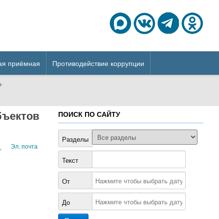
ая приёмная
Противодействие коррупции
бъектов
ПОИСК ПО САЙТУ
Разделы
Эл. почта
Текст
От
До