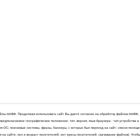
лы cookie. Продолжая использовать сайт Вы даете согласие на обработку файлов cookie,
 предполагаемое географическое положение; тип. версия, язык браузера : тип устройства 
сия ОС; поисковые системы, фразы, баннеры, с которых был переход на сайт: список посещ
 на сайте; пол и возраст посетителей; инт ересы посетителей; скачивание файлов). Чтоб