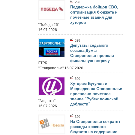
296
Поддержка бойцов СВО,
оптимизация бюджета и
почетные звания для
хуторов
"Победа 26"
16.07.2026
328
Депутаты седьмого
созыва Думы
Ставрополья провели
финальную встречу
ГТРК
"Ставрополье" 16.07.2026
300
Хуторам Бугулов и
Медведев на Ставрополье
присвоено почетное
звание "Рубеж воинской
"Акценты"
доблести"
16.07.2026
320
На Ставрополье сократят
расходы краевого
бюджета на содержание