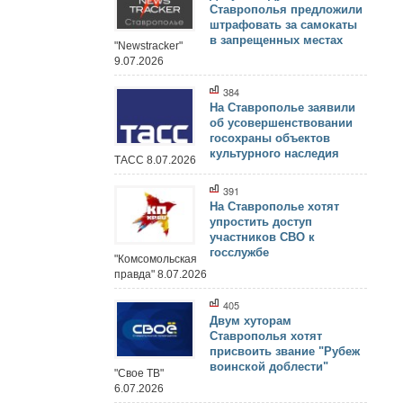
Ставрополья предложили
штрафовать за самокаты
в запрещенных местах
"Newstracker"
9.07.2026
384
На Ставрополье заявили
об усовершенствовании
госохраны объектов
культурного наследия
ТАСС 8.07.2026
391
На Ставрополье хотят
упростить доступ
участников СВО к
госслужбе
"Комсомольская
правда" 8.07.2026
405
Двум хуторам
Ставрополья хотят
присвоить звание "Рубеж
воинской доблести"
"Свое ТВ"
6.07.2026