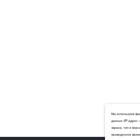
Мы используем фай
данных (IP-адрес;
экрана; тип и вер
проведенное время