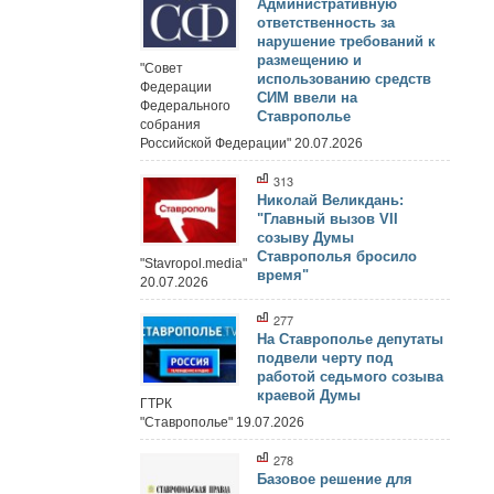
Административную
ответственность за
нарушение требований к
размещению и
"Совет
использованию средств
Федерации
СИМ ввели на
Федерального
Ставрополье
собрания
Российской Федерации" 20.07.2026
313
Николай Великдань:
"Главный вызов VII
созыву Думы
Ставрополья бросило
"Stavropol.media"
время"
20.07.2026
277
На Ставрополье депутаты
подвели черту под
работой седьмого созыва
краевой Думы
ГТРК
"Ставрополье" 19.07.2026
278
Базовое решение для