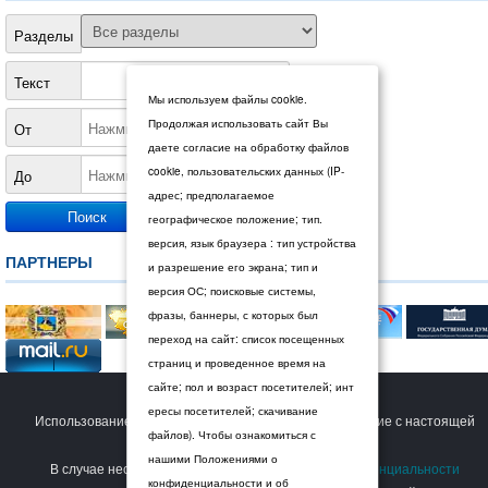
Разделы
Текст
Мы используем файлы cookie.
Продолжая использовать сайт Вы
От
даете согласие на обработку файлов
cookie, пользовательских данных (IP-
До
адрес; предполагаемое
географическое положение; тип.
версия, язык браузера : тип устройства
ПАРТНЕРЫ
и разрешение его экрана; тип и
версия ОС; поисковые системы,
фразы, баннеры, с которых был
переход на сайт: список посещенных
страниц и проведенное время на
сайте; пол и возраст посетителей; инт
© 2026 Дума Ставропольского края.
ересы посетителей; скачивание
Использование сайта Пользователем означает согласие с настоящей
файлов). Чтобы ознакомиться с
Политикой конфиденциальности
.
нашими Положениями о
В случае несогласия с условиями
Политики конфиденциальности
конфиденциальности и об