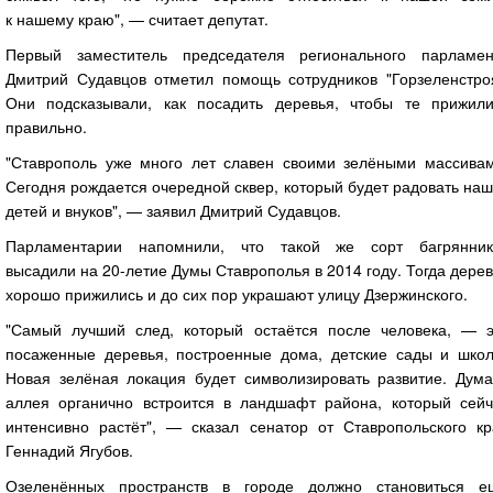
к нашему краю", — считает депутат.
Первый заместитель председателя регионального парламен
Дмитрий Судавцов отметил помощь сотрудников "Горзеленстроя
Они подсказывали, как посадить деревья, чтобы те прижили
правильно.
"Ставрополь уже много лет славен своими зелёными массивам
Сегодня рождается очередной сквер, который будет радовать на
детей и внуков", — заявил Дмитрий Судавцов.
Парламентарии напомнили, что такой же сорт багрянник
высадили на 20-летие Думы Ставрополья в 2014 году. Тогда дере
хорошо прижились и до сих пор украшают улицу Дзержинского.
"Самый лучший след, который остаётся после человека, — э
посаженные деревья, построенные дома, детские сады и школ
Новая зелёная локация будет символизировать развитие. Дума
аллея органично встроится в ландшафт района, который сейч
интенсивно растёт", — сказал сенатор от Ставропольского кр
Геннадий Ягубов.
Озеленённых пространств в городе должно становиться е