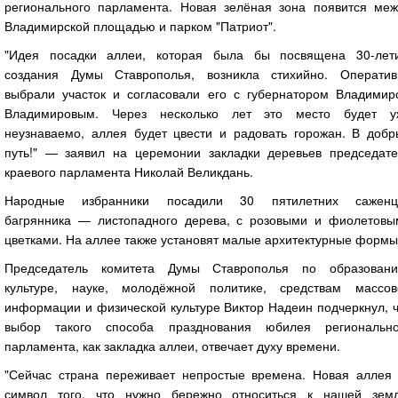
регионального парламента. Новая зелёная зона появится меж
Владимирской площадью и парком "Патриот".
"Идея посадки аллеи, которая была бы посвящена 30-лет
создания Думы Ставрополья, возникла стихийно. Оператив
выбрали участок и согласовали его с губернатором Владимир
Владимировым. Через несколько лет это место будет у
неузнаваемо, аллея будет цвести и радовать горожан. В добр
путь!" — заявил на церемонии закладки деревьев председате
краевого парламента Николай Великдань.
Народные избранники посадили 30 пятилетних саженц
багрянника — листопадного дерева, с розовыми и фиолетовы
цветками. На аллее также установят малые архитектурные формы
Председатель комитета Думы Ставрополья по образовани
культуре, науке, молодёжной политике, средствам массов
информации и физической культуре Виктор Надеин подчеркнул, 
выбор такого способа празднования юбилея регионально
парламента, как закладка аллеи, отвечает духу времени.
"Сейчас страна переживает непростые времена. Новая аллея
символ того, что нужно бережно относиться к нашей земл