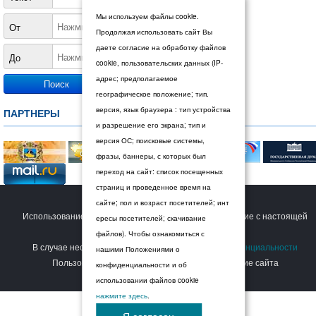
Мы используем файлы cookie.
От
Продолжая использовать сайт Вы
даете согласие на обработку файлов
До
cookie, пользовательских данных (IP-
адрес; предполагаемое
географическое положение; тип.
версия, язык браузера : тип устройства
ПАРТНЕРЫ
и разрешение его экрана; тип и
версия ОС; поисковые системы,
фразы, баннеры, с которых был
переход на сайт: список посещенных
страниц и проведенное время на
© 2026 Дума Ставропольского края.
сайте; пол и возраст посетителей; инт
Использование сайта Пользователем означает согласие с настоящей
ересы посетителей; скачивание
Политикой конфиденциальности
.
файлов). Чтобы ознакомиться с
В случае несогласия с условиями
Политики конфиденциальности
нашими Положениями о
Пользователь должен прекратить использование сайта
конфиденциальности и об
использовании файлов cookie
нажмите здесь
.