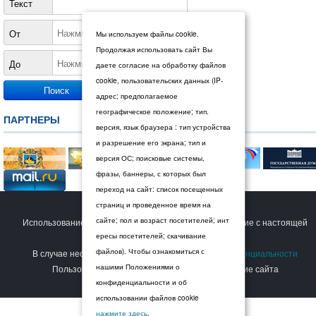
Текст
От
Мы используем файлы cookie.
Продолжая использовать сайт Вы
До
даете согласие на обработку файлов
cookie, пользовательских данных (IP-
адрес; предполагаемое
географическое положение; тип.
ПАРТНЕРЫ
версия, язык браузера : тип устройства
и разрешение его экрана; тип и
версия ОС; поисковые системы,
фразы, баннеры, с которых был
переход на сайт: список посещенных
страниц и проведенное время на
© 2026 Дума Ставропольского края.
сайте; пол и возраст посетителей; инт
Использование сайта Пользователем означает согласие с настоящей
ересы посетителей; скачивание
Политикой конфиденциальности
.
файлов). Чтобы ознакомиться с
В случае несогласия с условиями
Политики конфиденциальности
нашими Положениями о
Пользователь должен прекратить использование сайта
конфиденциальности и об
использовании файлов cookie
нажмите здесь
.