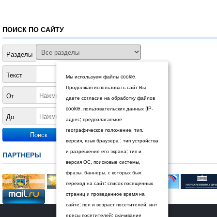
ПОИСК ПО САЙТУ
Разделы
Текст
Мы используем файлы cookie.
Продолжая использовать сайт Вы
От
даете согласие на обработку файлов
cookie, пользовательских данных (IP-
До
адрес; предполагаемое
географическое положение; тип.
версия, язык браузера : тип устройства
и разрешение его экрана; тип и
ПАРТНЕРЫ
версия ОС; поисковые системы,
фразы, баннеры, с которых был
переход на сайт: список посещенных
страниц и проведенное время на
сайте; пол и возраст посетителей; инт
© 2026 Дума Ставропольского края.
ересы посетителей; скачивание