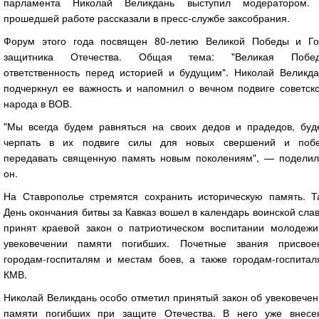
парламента Николай Великдань выступил модератором.
прошедшей работе рассказали в пресс-службе заксобрания.
Форум этого года посвящен 80-летию Великой Победы и Го
защитника Отечества. Общая тема: "Великая Побед
ответственность перед историей и будущим". Николай Великда
подчеркнул ее важность и напомнил о вечном подвиге советско
народа в ВОВ.
"Мы всегда будем равняться на своих дедов и прадедов, буд
черпать в их подвиге силы для новых свершений и побе
передавать священную память новым поколениям", — поделил
он.
На Ставрополье стремятся сохранить историческую память. Та
День окончания битвы за Кавказ вошел в календарь воинской сла
принят краевой закон о патриотическом воспитании молодежи
увековечении памяти погибших. Почетные звания присвое
городам-госпиталям и местам боев, а также городам-госпитал
КМВ.
Николай Великдань особо отметил принятый закон об увековече
памяти погибших при защите Отечества. В него уже внесе