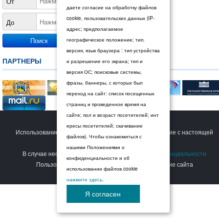
От
даете согласие на обработку файлов
cookie, пользовательских данных (IP-
До
адрес; предполагаемое
географическое положение; тип.
версия, язык браузера : тип устройства
ПАРТНЕРЫ
и разрешение его экрана; тип и
версия ОС; поисковые системы,
фразы, баннеры, с которых был
переход на сайт: список посещенных
страниц и проведенное время на
сайте; пол и возраст посетителей; инт
© 2026 Дума Ставропольского края.
ересы посетителей; скачивание
Использование сайта Пользователем означает согласие с настоящей
файлов). Чтобы ознакомиться с
Политикой конфиденциальности
.
нашими Положениями о
В случае несогласия с условиями
Политики конфиденциальности
конфиденциальности и об
Пользователь должен прекратить использование сайта
использовании файлов cookie
нажмите здесь
.
Я согласен