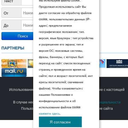
Текст
Мы используем файлы cookie.
Продолжая использовать сайт Вы
От
даете согласие на обработку файлов
cookie, пользовательских данных (IP-
До
адрес; предполагаемое
географическое положение; тип.
версия, язык браузера : тип устройства
и разрешение его экрана; тип и
ПАРТНЕРЫ
версия ОС; поисковые системы,
фразы, баннеры, с которых был
переход на сайт: список посещенных
страниц и проведенное время на
сайте; пол и возраст посетителей; инт
ересы посетителей; скачивание
© 2026 Дума Ставропольского края.
файлов). Чтобы ознакомиться с
Использование сайта Пользователем означает согласие с настоящей
нашими Положениями о
Политикой конфиденциальности
.
конфиденциальности и об
В случае несогласия с условиями
Политики конфиденциальности
использовании файлов cookie
Пользователь должен прекратить использование сайта
нажмите здесь
.
Я согласен