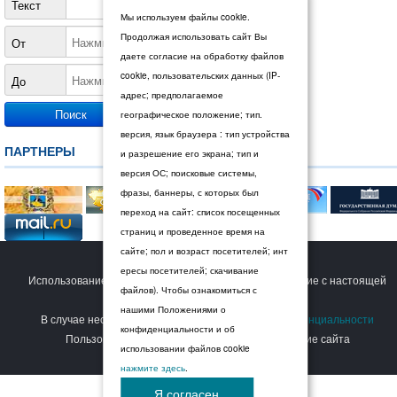
Текст
Мы используем файлы cookie.
Продолжая использовать сайт Вы
От
даете согласие на обработку файлов
cookie, пользовательских данных (IP-
До
адрес; предполагаемое
географическое положение; тип.
версия, язык браузера : тип устройства
ПАРТНЕРЫ
и разрешение его экрана; тип и
версия ОС; поисковые системы,
фразы, баннеры, с которых был
переход на сайт: список посещенных
страниц и проведенное время на
сайте; пол и возраст посетителей; инт
© 2026 Дума Ставропольского края.
ересы посетителей; скачивание
Использование сайта Пользователем означает согласие с настоящей
файлов). Чтобы ознакомиться с
Политикой конфиденциальности
.
нашими Положениями о
В случае несогласия с условиями
Политики конфиденциальности
конфиденциальности и об
Пользователь должен прекратить использование сайта
использовании файлов cookie
нажмите здесь
.
Я согласен