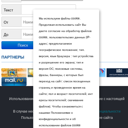
Текст
Мы используем файлы cookie.
От
Продолжая использовать сайт Вы
даете согласие на обработку файлов
До
cookie, пользовательских данных (IP-
адрес; предполагаемое
географическое положение; тип.
ПАРТНЕРЫ
версия, язык браузера : тип устройства
и разрешение его экрана; тип и
версия ОС; поисковые системы,
фразы, баннеры, с которых был
переход на сайт: список посещенных
страниц и проведенное время на
© 2026 Дума Ставропольского края.
сайте; пол и возраст посетителей; инт
Использование сайта Пользователем означает согласие с настоящей
ересы посетителей; скачивание
Политикой конфиденциальности
.
файлов). Чтобы ознакомиться с
В случае несогласия с условиями
Политики конфиденциальности
нашими Положениями о
Пользователь должен прекратить использование сайта
конфиденциальности и об
использовании файлов cookie