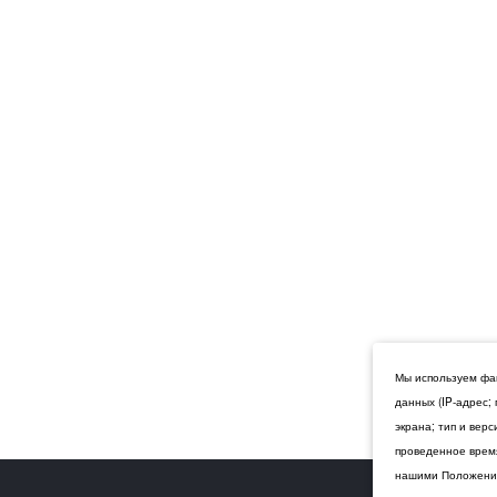
Мы используем фай
данных (IP-адрес;
экрана; тип и вер
проведенное время
нашими Положения