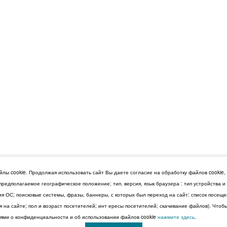
лы cookie. Продолжая использовать сайт Вы даете согласие на обработку файлов cookie,
 предполагаемое географическое положение; тип. версия, язык браузера : тип устройства 
сия ОС; поисковые системы, фразы, баннеры, с которых был переход на сайт: список посещ
 на сайте; пол и возраст посетителей; инт ересы посетителей; скачивание файлов). Чтоб
ми о конфиденциальности и об использовании файлов cookie
нажмите здесь
.
© 2026 Дума Ставропольского края.