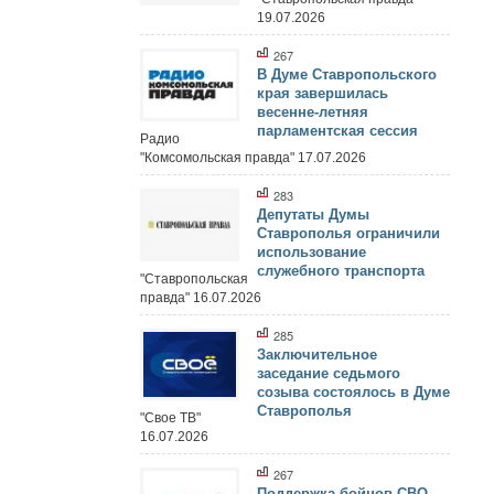
19.07.2026
267
В Думе Ставропольского
края завершилась
весенне-летняя
парламентская сессия
Радио
"Комсомольская правда" 17.07.2026
283
Депутаты Думы
Ставрополья ограничили
использование
служебного транспорта
"Ставропольская
правда" 16.07.2026
285
Заключительное
заседание седьмого
созыва состоялось в Думе
Ставрополья
"Свое ТВ"
16.07.2026
267
Поддержка бойцов СВО,