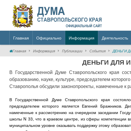
Главная
Официально
Информация
Деятельность
Главная
Информация
Публикации
События
ДЕНЬГИ 
ДЕНЬГИ ДЛЯ 
В Государственной Думе Ставропольского края сост
образованию, науке, культуре, председателем которог
Ставрополья обсудили законопроекты, намеченные к р
В Государственной Думе Ставропольского края состояло
председателем которого является Евгений Бражников. Деп
намеченные к рассмотрению на очередном заседании Госдум
школы N 33, что в краевом центре, из сферы компетенции в
муниципальном уровне оказывать поддержку этому образова