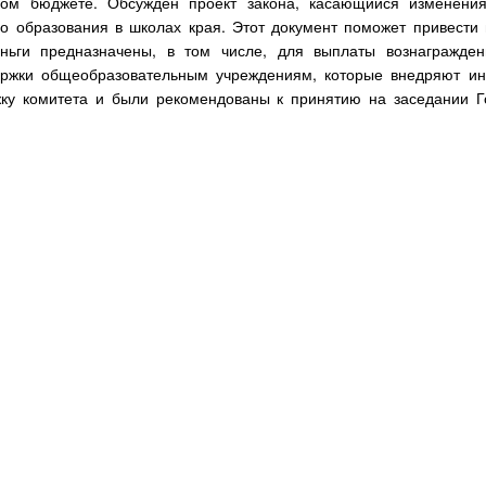
вом бюджете. Обсужден проект закона, касающийся изменени
о образования в школах края. Этот документ поможет привести 
ньги предназначены, в том числе, для выплаты вознагражде
держки общеобразовательным учреждениям, которые внедряют и
ку комитета и были рекомендованы к принятию на заседании Г