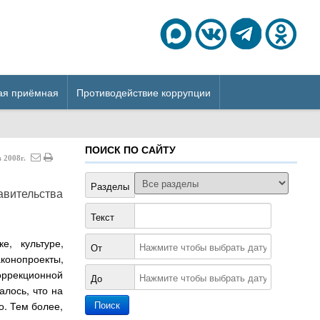
ая приёмная
Противодействие коррупции
ПОИСК ПО САЙТУ
в
2008г.
Разделы
авительства
Текст
е, культуре,
От
конопроекты,
оррекционной
До
алось, что на
. Тем более,