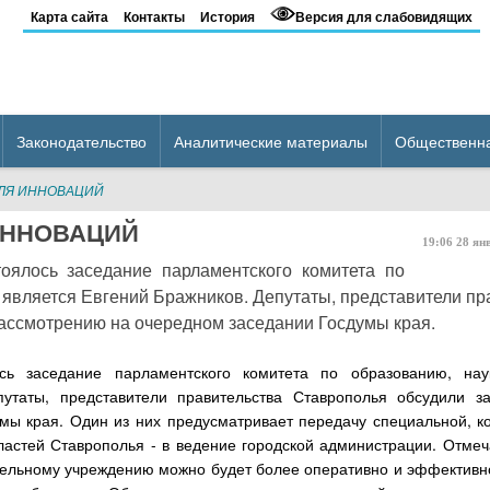
Карта сайта
Контакты
История
Версия для слабовидящих
Законодательство
Аналитические материалы
Общественн
ДЛЯ ИННОВАЦИЙ
ИННОВАЦИЙ
19:06
28
ян
оялось заседание парламентского комитета по
о является Евгений Бражников. Депутаты, представители пр
ассмотрению на очередном заседании Госдумы края.
сь заседание парламентского комитета по образованию, наук
утаты, представители правительства Ставрополья обсудили за
ы края. Один из них предусматривает передачу специальной, к
ластей Ставрополья - в ведение городской администрации. Отмеч
тельному учреждению можно будет более оперативно и эффективно