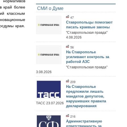
я нормативов
в край более
СМИ о Думе
ний классным
47
нновационные
Ставропольцы помогают
осдумы края.
писать краевые законы
"Ставропольская правда"
4.08.2026
56
На Ставрополье
усиливают контроль за
работой АЗС
"Ставропольская правда"
3.08.2026
209
На Ставрополье
предложили лишать
мандатов депутатов,
нарушивших правила
ТАСС 23.07.2026
декларирования
216
Административную
ответственность за