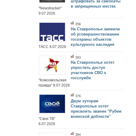
штрафовать за самокаты
в запрещенных местах
"Newstracker"
9.07.2026
356
На Ставрополье заявили
об усовершенствовании
госохраны объектов
культурного наследия
ТАСС 8.07.2026
363
На Ставрополье хотят
упростить доступ
участников СВО к
госслужбе
"Комсомольская
правда" 8.07.2026
376
Двум хуторам
Ставрополья хотят
присвоить звание "Рубеж
воинской доблести"
"Свое ТВ"
6.07.2026
384