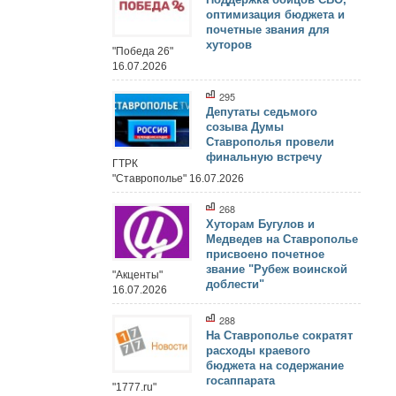
оптимизация бюджета и
почетные звания для
хуторов
"Победа 26"
16.07.2026
295
Депутаты седьмого
созыва Думы
Ставрополья провели
финальную встречу
ГТРК
"Ставрополье" 16.07.2026
268
Хуторам Бугулов и
Медведев на Ставрополье
присвоено почетное
звание "Рубеж воинской
"Акценты"
доблести"
16.07.2026
288
На Ставрополье сократят
расходы краевого
бюджета на содержание
госаппарата
"1777.ru"