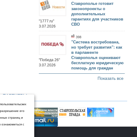
Ставрополье готовит
законопроекты о
дополнительных
гарантиях для участников
"1777.ru"
СВО
3.07.2026
398
"Система востребована,
но требует развития": как
в парламенте
Ставрополья оценивают
"Победа 26"
бесплатную юридическую
3.07.2026
помощь для граждан
Показать все
ПАРТНЕРЫ
 пользовательских
и разрешение его
енных страниц и
ы ознакомиться с