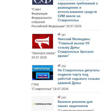
нарушение требований к
размещению и
"Совет
использованию средств
Федерации
СИМ ввели на
Федерального
Ставрополье
собрания
Российской Федерации" 20.07.2026
281
Николай Великдань:
"Главный вызов VII
созыву Думы
Ставрополья бросило
"Stavropol.media"
время"
20.07.2026
252
На Ставрополье депутаты
подвели черту под
работой седьмого созыва
краевой Думы
ГТРК
"Ставрополье" 19.07.2026
245
Базовое решение для
наших защитников
"Ставропольская правда"