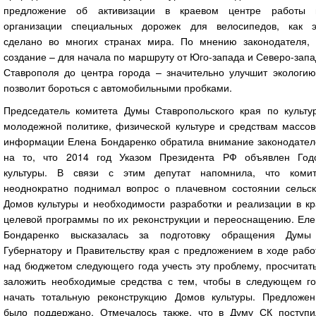
предложение об активизации в краевом центре работы 
организации специальных дорожек для велосипедов, как э
сделано во многих странах мира. По мнению законодателя, 
создание – для начала по маршруту от Юго-запада и Северо-зап
Ставрополя до центра города – значительно улучшит экологию
позволит бороться с автомобильными пробками.
Председатель комитета Думы Ставропольского края по культур
молодежной политике, физической культуре и средствам массов
информации Елена Бондаренко обратила внимание законодател
на то, что 2014 год Указом Президента РФ объявлен Год
культуры. В связи с этим депутат напомнила, что комит
неоднократно поднимал вопрос о плачевном состоянии сельск
Домов культуры и необходимости разработки и реализации в кр
целевой программы по их реконструкции и переоснащению. Еле
Бондаренко высказалась за подготовку обращения Думы
Губернатору и Правительству края с предложением в ходе рабо
над бюджетом следующего года учесть эту проблему, просчитат
заложить необходимые средства с тем, чтобы в следующем го
начать тотальную реконструкцию Домов культуры. Предложен
было поддержано. Отмечалось также, что в Думу СК поступи