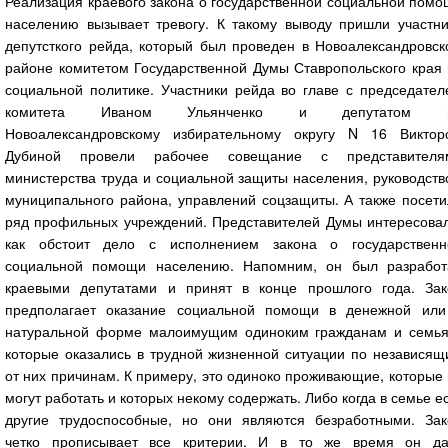
Реализация краевого закона о государственной социальной пом
населению вызывает тревогу. К такому выводу пришли участни
депутсткого рейда, который был проведен в Новоалександровск
районе комитетом Государственной Думы Ставропольского края 
социальной политике. Участники рейда во главе с председател
комитета Иваном Ульянченко и депутатом 
Новоалександровскому избирательному округу N 16 Виктор
Дубиной провели рабочее совещание с представителя
министерства труда и социальной защиты населения, руководст
муниципального района, управлений соцзащиты. А также посети
ряд профильных учреждений. Представителей Думы интересовал
как обстоит дело с исполнением закона о государственн
социальной помощи населению. Напомним, он был разработ
краевыми депутатами и принят в конце прошлого года. Зак
предполагает оказание социальной помощи в денежной или
натуральной форме малоимущим одиноким гражданам и семья
которые оказались в трудной жизненной ситуации по независящ
от них причинам. К примеру, это одиноко проживающие, которые
могут работать и которых некому содержать. Либо когда в семье е
другие трудоспособные, но они являются безработными. Зак
четко прописывает все критерии. И в то же время он да