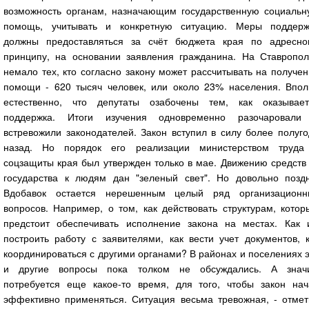
возможность органам, назначающим государственную социальн
помощь, учитывать и конкретную ситуацию. Меры поддерж
должны предоставляться за счёт бюджета края по адресно
принципу, на основании заявления гражданина. На Ставропол
немало тех, кто согласно закону может рассчитывать на получе
помощи - 620 тысяч человек, или около 23% населения. Впол
естественно, что депутаты озабочены тем, как оказывает
поддержка. Итоги изучения одновременно разочаровали
встревожили законодателей. Закон вступил в силу более полуг
назад. Но порядок его реализации министерством труда
соцзащиты края был утвержден только в мае. Движению средств
государства к людям дан "зеленый свет". Но довольно поздн
Вдобавок остается нерешенным целый ряд организационн
вопросов. Например, о том, как действовать структурам, кото
предстоит обеспечивать исполнение закона на местах. Как 
построить работу с заявителями, как вести учет документов, 
координироваться с другими органами? В районах и поселениях 
и другие вопросы пока толком не обсуждались. А значи
потребуется еще какое-то время, для того, чтобы закон нач
эффективно применяться. Ситуация весьма тревожная, - отмет