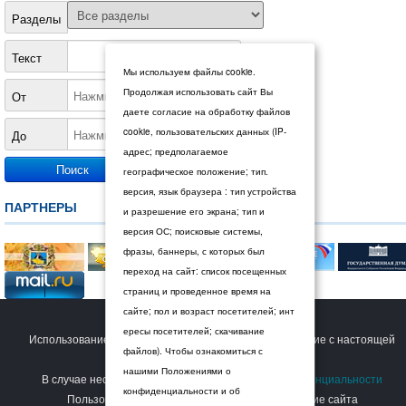
Разделы
Текст
Мы используем файлы cookie.
Продолжая использовать сайт Вы
От
даете согласие на обработку файлов
cookie, пользовательских данных (IP-
До
адрес; предполагаемое
географическое положение; тип.
версия, язык браузера : тип устройства
ПАРТНЕРЫ
и разрешение его экрана; тип и
версия ОС; поисковые системы,
фразы, баннеры, с которых был
переход на сайт: список посещенных
страниц и проведенное время на
сайте; пол и возраст посетителей; инт
© 2026 Дума Ставропольского края.
ересы посетителей; скачивание
Использование сайта Пользователем означает согласие с настоящей
файлов). Чтобы ознакомиться с
Политикой конфиденциальности
.
нашими Положениями о
В случае несогласия с условиями
Политики конфиденциальности
конфиденциальности и об
Пользователь должен прекратить использование сайта