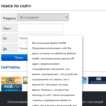
ПОИСК ПО САЙТУ
Разделы
Текст
От
Мы используем файлы cookie.
До
Продолжая использовать сайт Вы
даете согласие на обработку файлов
cookie, пользовательских данных (IP-
адрес; предполагаемое
ПАРТНЕРЫ
географическое положение; тип.
версия, язык браузера : тип устройства
и разрешение его экрана; тип и
версия ОС; поисковые системы,
фразы, баннеры, с которых был
переход на сайт: список посещенных
© 2026 Дума Ставропольского края.
страниц и проведенное время на
Использование сайта Пользователем означает согласие с настоящей
сайте; пол и возраст посетителей; инт