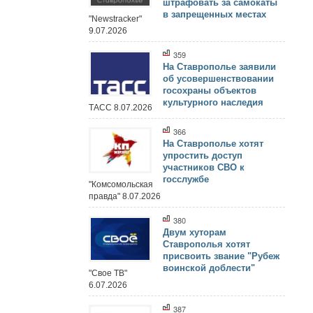
штрафовать за самокаты
в запрещенных местах
"Newstracker"
9.07.2026
359
На Ставрополье заявили
об усовершенствовании
госохраны объектов
культурного наследия
ТАСС 8.07.2026
366
На Ставрополье хотят
упростить доступ
участников СВО к
госслужбе
"Комсомольская
правда" 8.07.2026
380
Двум хуторам
Ставрополья хотят
присвоить звание "Рубеж
воинской доблести"
"Свое ТВ"
6.07.2026
387