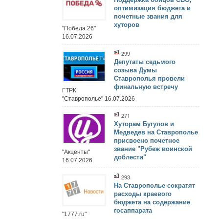
оптимизация бюджета и
почетные звания для
хуторов
"Победа 26"
16.07.2026
299
Депутаты седьмого
созыва Думы
Ставрополья провели
финальную встречу
ГТРК
"Ставрополье" 16.07.2026
271
Хуторам Бугулов и
Медведев на Ставрополье
присвоено почетное
звание "Рубеж воинской
"Акценты"
доблести"
16.07.2026
293
На Ставрополье сократят
расходы краевого
бюджета на содержание
госаппарата
"1777.ru"