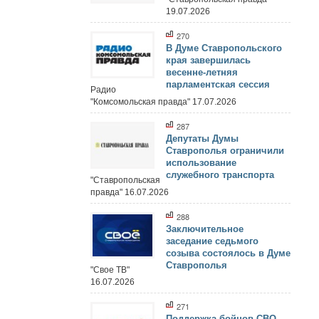
19.07.2026
270
В Думе Ставропольского
края завершилась
весенне-летняя
парламентская сессия
Радио
"Комсомольская правда" 17.07.2026
287
Депутаты Думы
Ставрополья ограничили
использование
служебного транспорта
"Ставропольская
правда" 16.07.2026
288
Заключительное
заседание седьмого
созыва состоялось в Думе
Ставрополья
"Свое ТВ"
16.07.2026
271
Поддержка бойцов СВО,