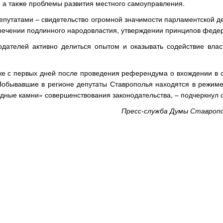
а также проблемы развития местного самоуправления.
епутатами – свидетельство огромной значимости парламентской д
печении подлинного народовластия, утверждении принципов феде
одателей активно делиться опытом и оказывать содействие вла
е с первых дней после проведения референдума о вхождении в с
Побывавшие в регионе депутаты Ставрополья находятся в режиме
дные камни» совершенствования законодательства, – подчеркнул 
Пресс-служба Думы Ставропо