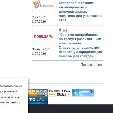
Ставрополье готовит
законопроекты о
дополнительных
гарантиях для участников
"1777.ru"
СВО
3.07.2026
401
"Система востребована,
но требует развития": как
в парламенте
Ставрополья оценивают
"Победа 26"
бесплатную юридическую
3.07.2026
помощь для граждан
Показать все
ПАРТНЕРЫ
 пользовательских
и разрешение его
енных страниц и
ы ознакомиться с