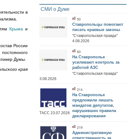
СМИ о Думе
еятельности в
рализма.
50
Ставропольцы помогают
стям
Крыма
и
писать краевые законы
"Ставропольская правда"
4.08.2026
остав России
 постоянного
60
На Ставрополье
спикер Думы.
усиливают контроль за
работой АЗС
льского края
"Ставропольская правда"
3.08.2026
214
На Ставрополье
предложили лишать
мандатов депутатов,
нарушивших правила
ТАСС 23.07.2026
декларирования
219
Административную
ответственность за