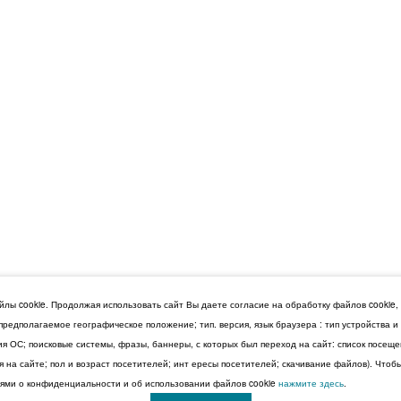
лы cookie. Продолжая использовать сайт Вы даете согласие на обработку файлов cookie,
 предполагаемое географическое положение; тип. версия, язык браузера : тип устройства 
сия ОС; поисковые системы, фразы, баннеры, с которых был переход на сайт: список посещ
 на сайте; пол и возраст посетителей; инт ересы посетителей; скачивание файлов). Чтоб
ми о конфиденциальности и об использовании файлов cookie
нажмите здесь
.
© 2026 Дума Ставропольского края.