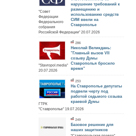
нарушение требований к
размещению и
"Совет
использованию средств
Федерации
СИМ ввели на
Федерального
Ставрополье
собрания
Российской Федерации" 20.07.2026
286
Николай Великдань:
"Главный вызов VII
созыву Думы
Ставрополья бросило
"Stavropol.media"
время"
20.07.2026
253
На Ставрополье депутаты
подвели черту под
работой седьмого созыва
краевой Думы
ГТРК
"Ставрополье" 19.07.2026
249
Базовое решение для
наших защитников
"Ставропольская правда"