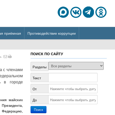
ая приёмная
Противодействие коррупции
ПОИСК ПО САЙТУ
г.
Разделы
а с членами
едеральном
Текст
ь в городе
От
ения майских
До
 Президента,
ю Федерацию,