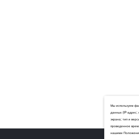
Мы используем фай
данных (IP-адрес;
экрана; тип и вер
проведенное время
нашими Положения