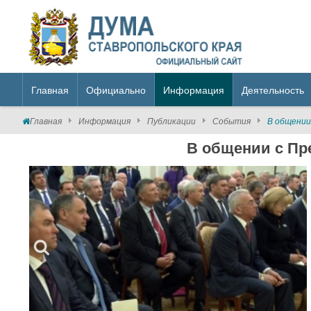
Главная
Официально
Информация
Деятельность
Главная
Информация
Публикации
События
В общении
В общении с Пр