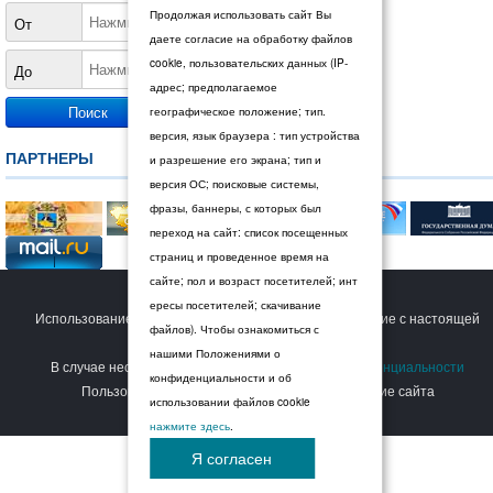
Продолжая использовать сайт Вы
От
даете согласие на обработку файлов
cookie, пользовательских данных (IP-
До
адрес; предполагаемое
географическое положение; тип.
версия, язык браузера : тип устройства
ПАРТНЕРЫ
и разрешение его экрана; тип и
версия ОС; поисковые системы,
фразы, баннеры, с которых был
переход на сайт: список посещенных
страниц и проведенное время на
сайте; пол и возраст посетителей; инт
© 2026 Дума Ставропольского края.
ересы посетителей; скачивание
Использование сайта Пользователем означает согласие с настоящей
файлов). Чтобы ознакомиться с
Политикой конфиденциальности
.
нашими Положениями о
В случае несогласия с условиями
Политики конфиденциальности
конфиденциальности и об
Пользователь должен прекратить использование сайта
использовании файлов cookie
нажмите здесь
.
Я согласен