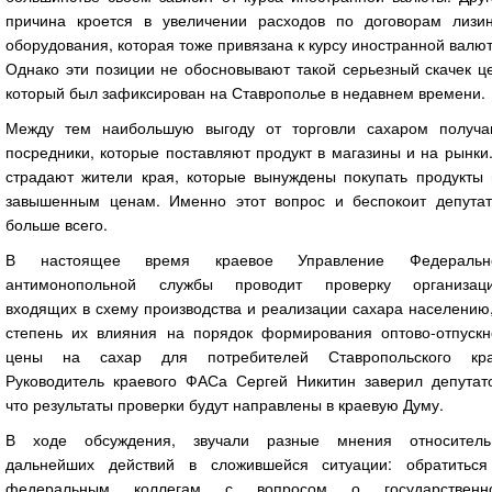
причина кроется в увеличении расходов по договорам лизин
оборудования, которая тоже привязана к курсу иностранной валю
Однако эти позиции не обосновывают такой серьезный скачек ц
который был зафиксирован на Ставрополье в недавнем времени.
Между тем наибольшую выгоду от торговли сахаром получа
посредники, которые поставляют продукт в магазины и на рынки
страдают жители края, которые вынуждены покупать продукты 
завышенным ценам. Именно этот вопрос и беспокоит депутат
больше всего.
В настоящее время краевое Управление Федеральн
антимонопольной службы проводит проверку организаци
входящих в схему производства и реализации сахара населению
степень их влияния на порядок формирования оптово-отпускн
цены на сахар для потребителей Ставропольского кра
Руководитель краевого ФАСа Сергей Никитин заверил депутато
что результаты проверки будут направлены в краевую Думу.
В ходе обсуждения, звучали разные мнения относитель
дальнейших действий в сложившейся ситуации: обратиться
федеральным коллегам с вопросом о государственн