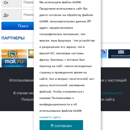
От
Мы используем файлы cookie.
Продолжая использовать сайт Вы
До
даете согласие на обработку файлов
cookie, пользовательских данных (IP-
адрес; предполагаемое
географическое положение; тип.
ПАРТНЕРЫ
версия, язык браузера : тип устройства
и разрешение его экрана; тип и
версия ОС; поисковые системы,
фразы, баннеры, с которых был
переход на сайт: список посещенных
страниц и проведенное время на
© 2026 Дума Ставропольского края.
сайте; пол и возраст посетителей; инт
Использование сайта Пользователем означает согласие с настоящей
ересы посетителей; скачивание
Политикой конфиденциальности
.
файлов). Чтобы ознакомиться с
В случае несогласия с условиями
Политики конфиденциальности
нашими Положениями о
Пользователь должен прекратить использование сайта
конфиденциальности и об
использовании файлов cookie
нажмите здесь
.
Я согласен