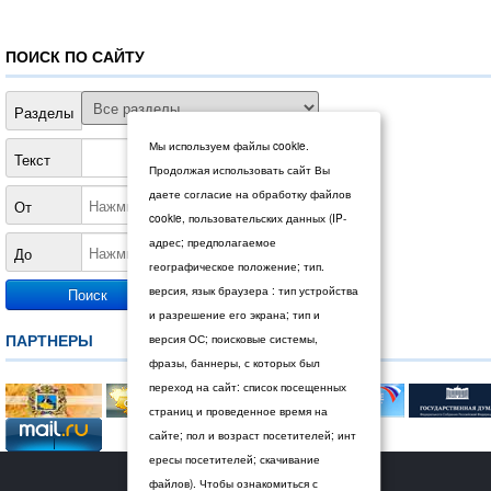
ПОИСК ПО САЙТУ
Разделы
Мы используем файлы cookie.
Текст
Продолжая использовать сайт Вы
даете согласие на обработку файлов
От
cookie, пользовательских данных (IP-
адрес; предполагаемое
До
географическое положение; тип.
версия, язык браузера : тип устройства
и разрешение его экрана; тип и
ПАРТНЕРЫ
версия ОС; поисковые системы,
фразы, баннеры, с которых был
переход на сайт: список посещенных
страниц и проведенное время на
сайте; пол и возраст посетителей; инт
ересы посетителей; скачивание
© 2026 Дума Ставропольского края.
файлов). Чтобы ознакомиться с