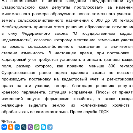
На состоявшемся в четверг заседании Государственной Ду
Ставропольского края депутаты проголосовали за изменен
минимального размера образуемого нового земельного участка 
земель сельскохозяйственного назначения с 300 до 30 гектаро
Необходимость принятия этого решения обусловлена вступлени
в силу Федерального закона "О государственном кадаст
недвижимости", согласно которому межевание земельных участк
из земель сельскохозяйственного назначения в значительн
степени изменилось. В настоящее время, при постановке 
кадастровый учет требуется установить и описать границы кажд
поля, размер которого, как правило, меньше 300 гектаро
Существовавшая ранее норма краевого закона не позволя
производить постановку на кадастровый учет и регистрирова
права на эти участки, теперь, благодаря решению депутат
краевого парламента, ситуация исправлена. Плюсы от принят
изменений ощутят фермерские хозяйства, а также гражда
желающие выделить землю из коллективных хозяйств
обрабатывать ее самостоятельно. Пресс-служба ГДСК
Теги: