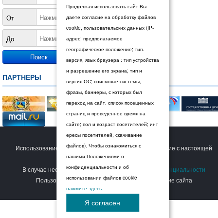
Продолжая использовать сайт Вы
От
даете согласие на обработку файлов
cookie, пользовательских данных (IP-
До
адрес; предполагаемое
географическое положение; тип.
версия, язык браузера : тип устройства
и разрешение его экрана; тип и
ПАРТНЕРЫ
версия ОС; поисковые системы,
фразы, баннеры, с которых был
переход на сайт: список посещенных
страниц и проведенное время на
сайте; пол и возраст посетителей; инт
ересы посетителей; скачивание
© 2026 Дума Ставропольского края.
файлов). Чтобы ознакомиться с
Использование сайта Пользователем означает согласие с настоящей
нашими Положениями о
Политикой конфиденциальности
.
конфиденциальности и об
В случае несогласия с условиями
Политики конфиденциальности
использовании файлов cookie
Пользователь должен прекратить использование сайта
нажмите здесь
.
Я согласен