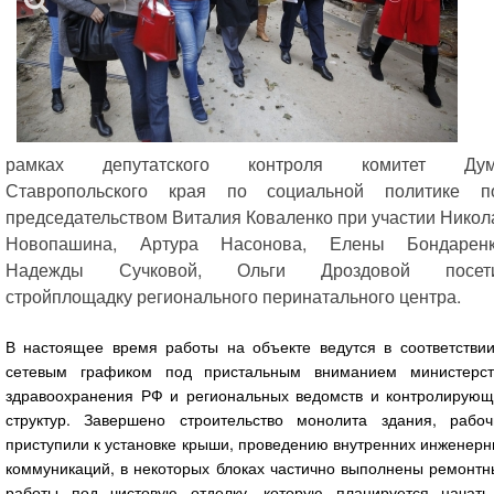
рамках депутатского контроля комитет Ду
Ставропольского края по социальной политике п
председательством Виталия Коваленко при участии Никол
Новопашина, Артура Насонова, Елены Бондаренк
Надежды Сучковой, Ольги Дроздовой посет
стройплощадку регионального перинатального центра.
В настоящее время работы на объекте ведутся в соответствии
сетевым графиком под пристальным вниманием министерст
здравоохранения РФ и региональных ведомств и контролирующ
структур. Завершено строительство монолита здания, рабоч
приступили к установке крыши, проведению внутренних инженер
коммуникаций, в некоторых блоках частично выполнены ремонтн
работы под чистовую отделку, которую планируется начать