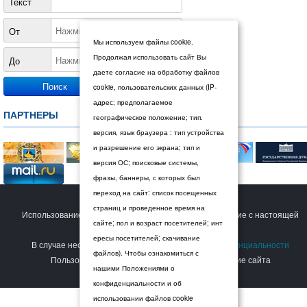
Текст
От
Мы используем файлы cookie.
Продолжая использовать сайт Вы
До
даете согласие на обработку файлов
cookie, пользовательских данных (IP-
адрес; предполагаемое
ПАРТНЕРЫ
географическое положение; тип.
версия, язык браузера : тип устройства
и разрешение его экрана; тип и
версия ОС; поисковые системы,
фразы, баннеры, с которых был
переход на сайт: список посещенных
© 2026 Дума Ставропольского края.
страниц и проведенное время на
Использование сайта Пользователем означает согласие с настоящей
сайте; пол и возраст посетителей; инт
Политикой конфиденциальности
.
ересы посетителей; скачивание
В случае несогласия с условиями
Политики конфиденциальности
файлов). Чтобы ознакомиться с
Пользователь должен прекратить использование сайта
нашими Положениями о
конфиденциальности и об
использовании файлов cookie