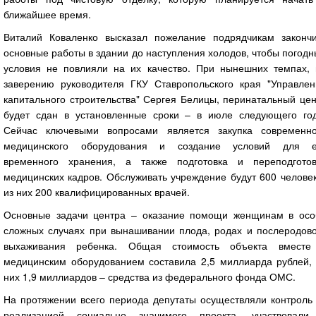
ближайшее время.
Виталий Коваленко высказал пожелание подрядчикам закончи
основные работы в здании до наступления холодов, чтобы погод
условия не повлияли на их качество. При нынешних темпах, 
заверению руководителя ГКУ Ставропольского края "Управлен
капитального строительства" Сергея Белицы, перинатальный це
будет сдан в установленные сроки – в июле следующего год
Сейчас ключевыми вопросами является закупка современно
медицинского оборудования и создание условий для е
временного хранения, а также подготовка и переподготов
медицинских кадров. Обслуживать учреждение будут 600 челове
из них 200 квалифицированных врачей.
Основные задачи центра – оказание помощи женщинам в осо
сложных случаях при вынашивании плода, родах и послеродово
выхаживания ребенка. Общая стоимость объекта вместе
медицинским оборудованием составила 2,5 миллиарда рублей, 
них 1,9 миллиардов – средства из федерального фонда ОМС.
На протяжении всего периода депутаты осуществляли контроль 
реализацией социально значимого проекта, участвовали