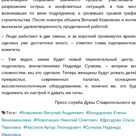
разрешении острых и конфликтных ситуаций, в том числ
возникавших по вине подрядчиков, и грозивших срывом графи
строительства. После осмотра объекта Виталий Коваленко и колл
высказали удовлетворенность проделанной работой.
– Люди работают в две смены, и за короткий промежуток време
сделано уже достаточно много, – отметил глава парламентско
комитета.
– Уже видно, каким будет новый перинатальный центр,
поделилась впечатлениями Надежда Сучкова, – вопреки вс
сложностям, мы это сделали. Теперь женщины будут рожать дете
прекрасных, современных палатах, оснащенн
высокотехнологичным оборудованием, и, конечно же, это буд
поднимать их настрой и давать им силы.
Пресс-служба Думы Ставропольского к
Теги:
Коваленко Виталий Андреевич
Бондаренко Елена
Вениаминовна
Новопашин Николай Олегович
Дроздова Ольга
Павловна
Насонов Артур Леонидович
Сучкова Надежда
Ивановна