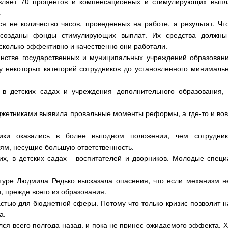
авляет 70 процентов и компенсационных и стимулирующих выпл
.
я не количество часов, проведенных на работе, а результат. Чт
ли созданы фонды стимулирующих выплат. Их средства должн
сколько эффективно и качественно они работали.
шинстве государственных и муниципальных учреждений образовани
у некоторых категорий сотрудников до установленного минимальн
 детских садах и учреждения дополнительного образования, 
джетниками выявила провальные моменты реформы, а где-то и вов
ники оказались в более выгодном положении, чем сотрудни
ям, несущие большую ответственность.
их, в детских садах - воспитателей и дворников. Молодые специ
ьтуре Людмила Редько высказала опасения, что если механизм не
, прежде всего из образования.
астью для бюджетной сферы. Потому что только кризис позволит 
а.
ся всего полгода назад, и пока не принес ожидаемого эффекта. Х