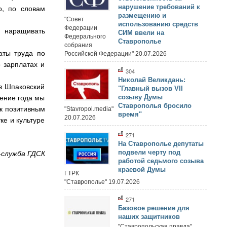
о, по словам
нарушение требований к
размещению и
"Совет
использованию средств
Федерации
и наращивать
СИМ ввели на
Федерального
Ставрополье
собрания
аты труда по
Российской Федерации" 20.07.2026
о зарплатах и
304
Николай Великдань:
в Шпаковский
"Главный вызов VII
чение года мы
созыву Думы
Ставрополья бросило
 к позитивным
"Stavropol.media"
время"
20.07.2026
ке и культуре
271
На Ставрополье депутаты
-служба ГДСК
подвели черту под
работой седьмого созыва
краевой Думы
ГТРК
"Ставрополье" 19.07.2026
271
Базовое решение для
наших защитников
"Ставропольская правда"