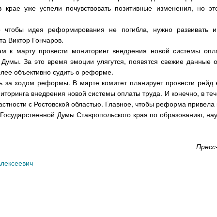
в крае уже успели почувствовать позитивные изменения, но эт
Но чтобы идея реформирования не погибла, нужно развивать 
а Виктор Гончаров.
м к марту провести мониторинг внедрения новой системы опл
а Думы. За это время эмоции улягутся, появятся свежие данные 
олее объективно судить о реформе.
ть за ходом реформы. В марте комитет планирует провести рейд 
иторинга внедрения новой системы оплаты труда. И конечно, в те
стности с Ростовской областью. Главное, чтобы реформа привела
Государственной Думы Ставропольского края по образованию, нау
Пресс
Алексеевич