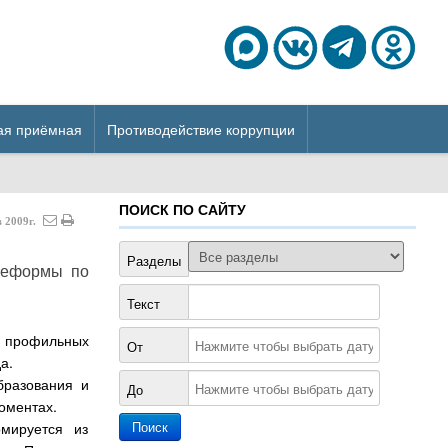
ая приёмная
Противодействие коррупции
ПОИСК ПО САЙТУ
в
2009г.
Разделы
реформы по
Текст
ми профильных
От
а.
бразования и
До
моментах.
мируется из