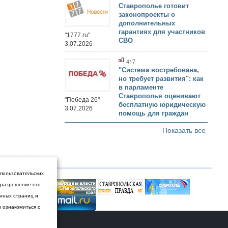
Ставрополье готовит
законопроекты о
дополнительных
гарантиях для участников
"1777.ru"
СВО
3.07.2026
417
"Система востребована,
но требует развития": как
в парламенте
Ставрополья оценивают
"Победа 26"
бесплатную юридическую
3.07.2026
помощь для граждан
Показать все
ПАРТНЕРЫ
 пользовательских
и разрешение его
енных страниц и
ы ознакомиться с