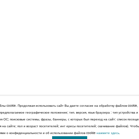
лы cookie. Продолжая использовать сайт Вы даете согласие на обработку файлов cookie,
 предполагаемое географическое положение; тип. версия, язык браузера : тип устройства 
сия ОС; поисковые системы, фразы, баннеры, с которых был переход на сайт: список посещ
 на сайте; пол и возраст посетителей; инт ересы посетителей; скачивание файлов). Чтоб
ми о конфиденциальности и об использовании файлов cookie
нажмите здесь
.
© 2026 Дума Ставропольского края.