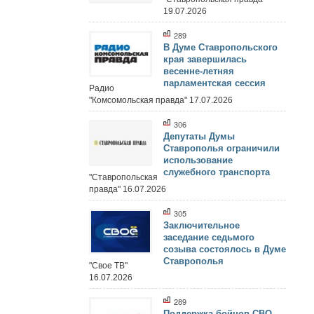
19.07.2026
289
В Думе Ставропольского
края завершилась
весенне-летняя
парламентская сессия
Радио
"Комсомольская правда" 17.07.2026
306
Депутаты Думы
Ставрополья ограничили
использование
служебного транспорта
"Ставропольская
правда" 16.07.2026
305
Заключительное
заседание седьмого
созыва состоялось в Думе
Ставрополья
"Свое ТВ"
16.07.2026
289
Поддержка бойцов СВО,