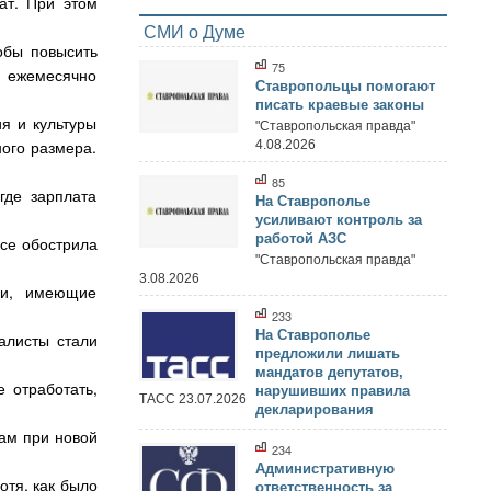
ат. При этом
СМИ о Думе
обы повысить
75
ы ежемесячно
Ставропольцы помогают
писать краевые законы
я и культуры
"Ставропольская правда"
ого размера.
4.08.2026
85
где зарплата
На Ставрополье
усиливают контроль за
работой АЗС
се обострила
"Ставропольская правда"
3.08.2026
ки, имеющие
233
На Ставрополье
алисты стали
предложили лишать
мандатов депутатов,
 отработать,
нарушивших правила
ТАСС 23.07.2026
декларирования
нам при новой
234
Административную
отя, как было
ответственность за