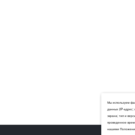
Мы используем фай
данных (IP-адрес;
экрана; тип и вер
проведенное время
нашими Положения