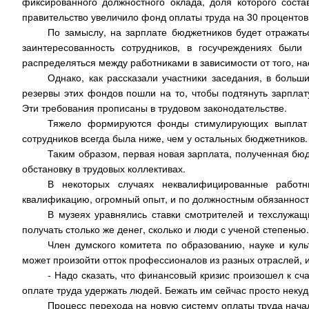
фиксированного должностного оклада, доля которого сост
правительство увеличило фонд оплаты труда на 30 процентов
По замыслу, на зарплате бюджетников будет отражатьс
заинтересованность сотрудников, в госучреждениях бы
распределяться между работниками в зависимости от того, на
Однако, как рассказали участники заседания, в боль
резервы этих фондов пошли на то, чтобы подтянуть зарплат
Эти требования прописаны в трудовом законодательстве.
Тяжело формируются фонды стимулирующих выплат в
сотрудников всегда была ниже, чем у остальных бюджетников.
Таким образом, первая новая зарплата, полученная бю
обстановку в трудовых коллективах.
В некоторых случаях неквалифицированные работ
квалификацию, огромный опыт, и по должностным обязанност
В музеях уравнялись ставки смотрителей и техслужащ
получать столько же денег, сколько и люди с ученой степенью.
Член думского комитета по образованию, науке и кул
может произойти отток профессионалов из разных отраслей, и
- Надо сказать, что финансовый кризис произошел к сч
оплате труда удержать людей. Бежать им сейчас просто некуд
Процесс перехода на новую систему оплаты труда начал