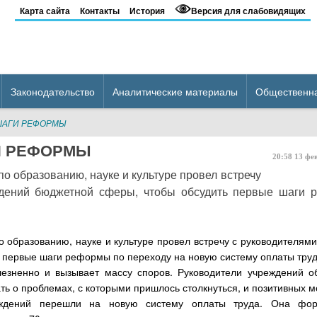
Карта сайта
Контакты
История
Версия для слабовидящих
Законодательство
Аналитические материалы
Общественн
ШАГИ РЕФОРМЫ
И РЕФОРМЫ
20:58
13
фе
о образованию, науке и культуре провел встречу
ждений бюджетной сферы, чтобы обсудить первые шаги 
о образованию, науке и культуре провел встречу с руководителя
 первые шаги реформы по переходу на новую систему оплаты труд
лезненно и вызывает массу споров. Руководители учреждений о
ать о проблемах, с которыми пришлось столкнуться, и позитивных 
ждений перешли на новую систему оплаты труда. Она фор