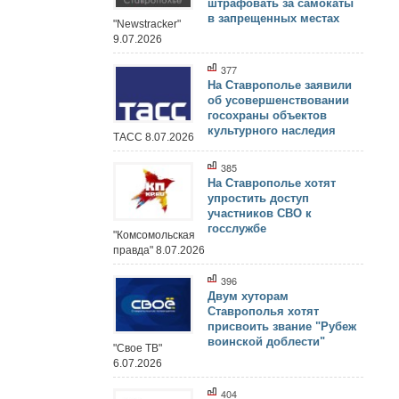
штрафовать за самокаты
в запрещенных местах
"Newstracker"
9.07.2026
377
На Ставрополье заявили
об усовершенствовании
госохраны объектов
культурного наследия
ТАСС 8.07.2026
385
На Ставрополье хотят
упростить доступ
участников СВО к
госслужбе
"Комсомольская
правда" 8.07.2026
396
Двум хуторам
Ставрополья хотят
присвоить звание "Рубеж
воинской доблести"
"Свое ТВ"
6.07.2026
404