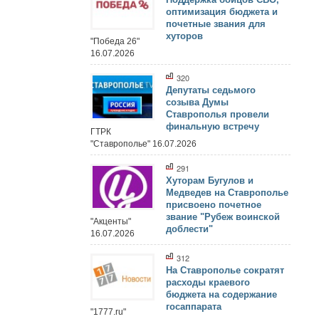
оптимизация бюджета и
почетные звания для
хуторов
"Победа 26"
16.07.2026
320
Депутаты седьмого
созыва Думы
Ставрополья провели
финальную встречу
ГТРК
"Ставрополье" 16.07.2026
291
Хуторам Бугулов и
Медведев на Ставрополье
присвоено почетное
звание "Рубеж воинской
"Акценты"
доблести"
16.07.2026
312
На Ставрополье сократят
расходы краевого
бюджета на содержание
госаппарата
"1777.ru"