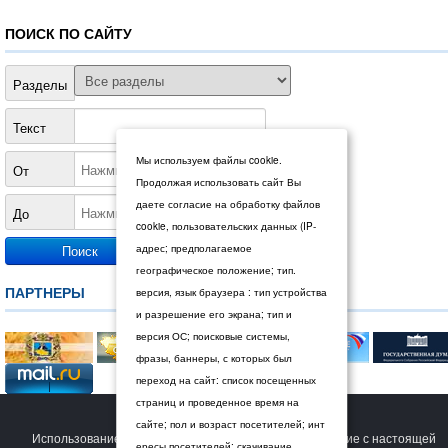
ПОИСК ПО САЙТУ
Разделы
Текст
Мы используем файлы cookie.
От
Продолжая использовать сайт Вы
даете согласие на обработку файлов
До
cookie, пользовательских данных (IP-
адрес; предполагаемое
географическое положение; тип.
ПАРТНЕРЫ
версия, язык браузера : тип устройства
и разрешение его экрана; тип и
версия ОС; поисковые системы,
фразы, баннеры, с которых был
переход на сайт: список посещенных
страниц и проведенное время на
© 2026 Дума Ставропольского края.
сайте; пол и возраст посетителей; инт
Использование сайта Пользователем означает согласие с настоящей
ересы посетителей; скачивание