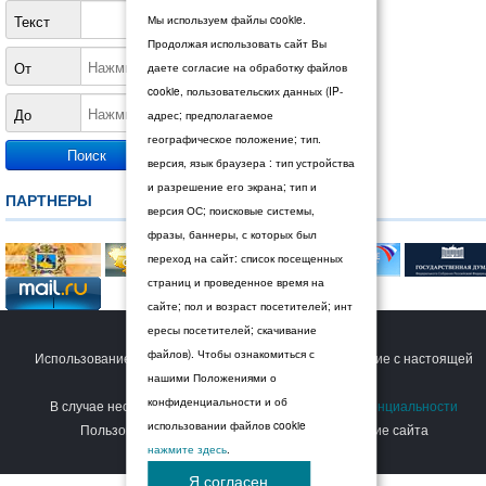
Текст
Мы используем файлы cookie.
Продолжая использовать сайт Вы
От
даете согласие на обработку файлов
cookie, пользовательских данных (IP-
До
адрес; предполагаемое
географическое положение; тип.
версия, язык браузера : тип устройства
и разрешение его экрана; тип и
ПАРТНЕРЫ
версия ОС; поисковые системы,
фразы, баннеры, с которых был
переход на сайт: список посещенных
страниц и проведенное время на
сайте; пол и возраст посетителей; инт
ересы посетителей; скачивание
© 2026 Дума Ставропольского края.
файлов). Чтобы ознакомиться с
Использование сайта Пользователем означает согласие с настоящей
нашими Положениями о
Политикой конфиденциальности
.
конфиденциальности и об
В случае несогласия с условиями
Политики конфиденциальности
использовании файлов cookie
Пользователь должен прекратить использование сайта
нажмите здесь
.
Я согласен