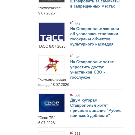
штрафовать за самокаты
в запрещенных местах
"Newstracker"
9.07.2026
364
На Ставрополье заявили
об усовершенствовании
госохраны объектов
культурного наследия
ТАСС 8.07.2026
372
На Ставрополье хотят
упростить доступ
участников СВО к
госслужбе
"Комсомольская
правда" 8.07.2026
386
Двум хуторам
Ставрополья хотят
присвоить звание "Рубеж
воинской доблести"
"Свое ТВ"
6.07.2026
393