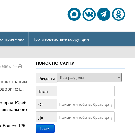
ая приёмная
Противодействие коррупции
ПОИСК ПО САЙТУ
я
2003г.
Разделы
министрации
ворится...
Текст
го края Юрий
От
ниципального
До
 Вод со 125-