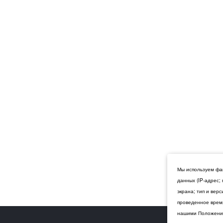
Мы используем фай
данных (IP-адрес;
экрана; тип и вер
проведенное время
нашими Положения