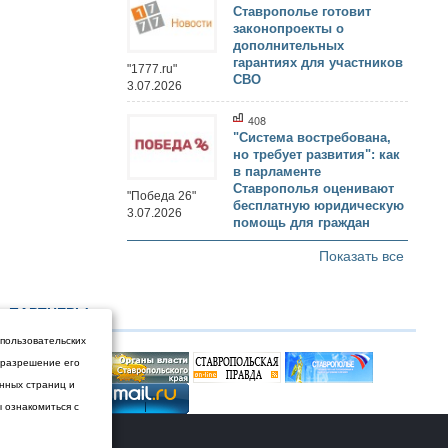
Ставрополье готовит
законопроекты о
дополнительных
гарантиях для участников
"1777.ru"
СВО
3.07.2026
408
"Система востребована,
но требует развития": как
в парламенте
Ставрополья оценивают
"Победа 26"
бесплатную юридическую
3.07.2026
помощь для граждан
Показать все
ПАРТНЕРЫ
 пользовательских
и разрешение его
енных страниц и
ы ознакомиться с