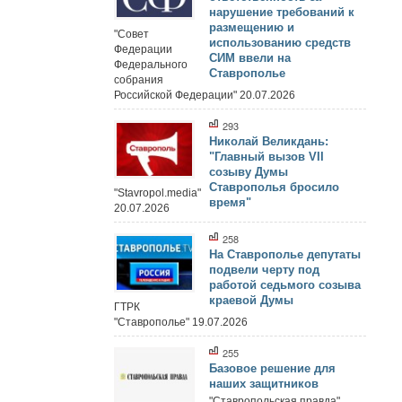
нарушение требований к
размещению и
"Совет
использованию средств
Федерации
СИМ ввели на
Федерального
Ставрополье
собрания
Российской Федерации" 20.07.2026
293
Николай Великдань:
"Главный вызов VII
созыву Думы
Ставрополья бросило
"Stavropol.media"
время"
20.07.2026
258
На Ставрополье депутаты
подвели черту под
работой седьмого созыва
краевой Думы
ГТРК
"Ставрополье" 19.07.2026
255
Базовое решение для
наших защитников
"Ставропольская правда"