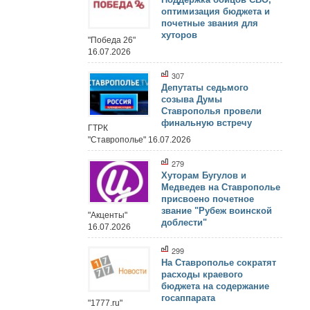
оптимизация бюджета и
почетные звания для
хуторов
"Победа 26"
16.07.2026
307
Депутаты седьмого
созыва Думы
Ставрополья провели
финальную встречу
ГТРК
"Ставрополье" 16.07.2026
279
Хуторам Бугулов и
Медведев на Ставрополье
присвоено почетное
звание "Рубеж воинской
"Акценты"
доблести"
16.07.2026
299
На Ставрополье сократят
расходы краевого
бюджета на содержание
госаппарата
"1777.ru"