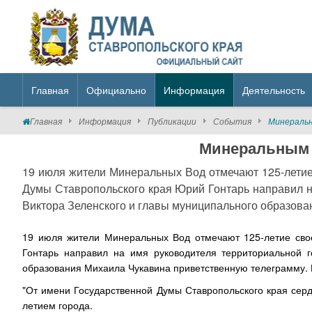
Главная
Официально
Информация
Деятельность
Главная
Информация
Публикации
События
Минеральн
Минеральным 
19 июля жители Минеральных Вод отмечают 125-летие
Думы Ставропольского края Юрий Гонтарь направил н
Виктора Зеленского и главы муниципального образован
19 июля жители Минеральных Вод отмечают 125-летие свое
Гонтарь направил на имя руководителя территориальной г
образования Михаила Чукавина приветственную телеграмму. В
"От имени Государственной Думы Ставропольского края сер
летием города.