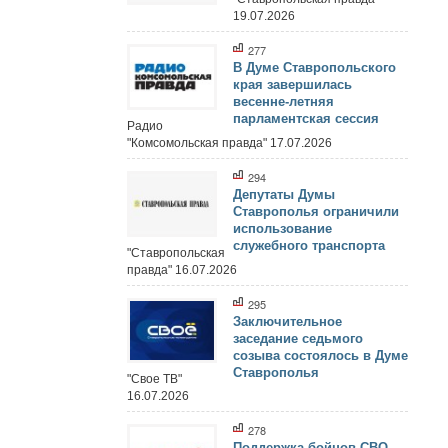
19.07.2026
277
В Думе Ставропольского
края завершилась
весенне-летняя
парламентская сессия
Радио
"Комсомольская правда" 17.07.2026
294
Депутаты Думы
Ставрополья ограничили
использование
служебного транспорта
"Ставропольская
правда" 16.07.2026
295
Заключительное
заседание седьмого
созыва состоялось в Думе
Ставрополья
"Свое ТВ"
16.07.2026
278
Поддержка бойцов СВО,