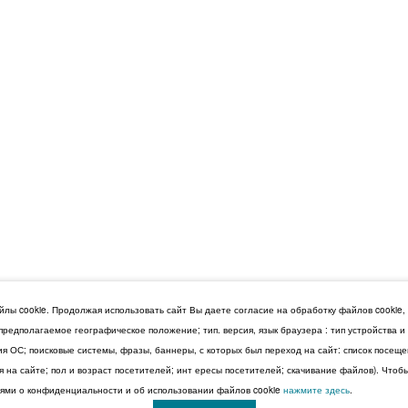
лы cookie. Продолжая использовать сайт Вы даете согласие на обработку файлов cookie,
 предполагаемое географическое положение; тип. версия, язык браузера : тип устройства 
сия ОС; поисковые системы, фразы, баннеры, с которых был переход на сайт: список посещ
 на сайте; пол и возраст посетителей; инт ересы посетителей; скачивание файлов). Чтоб
ми о конфиденциальности и об использовании файлов cookie
нажмите здесь
.
© 2026 Дума Ставропольского края.