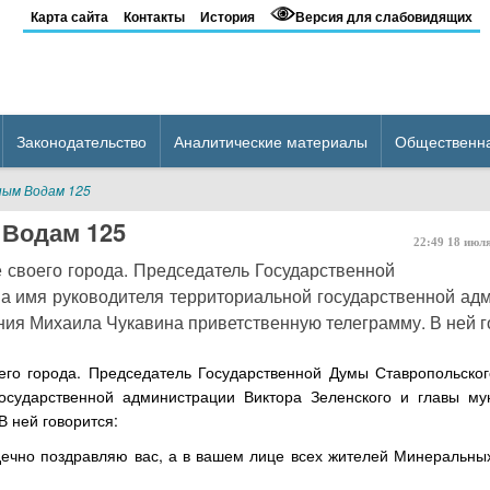
Карта сайта
Контакты
История
Версия для слабовидящих
Законодательство
Аналитические материалы
Общественн
ым Водам 125
Водам 125
22:49
18
июл
 своего города. Председатель Государственной
а имя руководителя территориальной государственной ад
ия Михаила Чукавина приветственную телеграмму. В ней го
го города. Председатель Государственной Думы Ставропольско
осударственной администрации Виктора Зеленского и главы му
 ней говорится:
дечно поздравляю вас, а в вашем лице всех жителей Минеральных