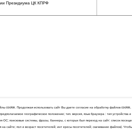
ении Президиума ЦК КПРФ
лы cookie. Продолжая использовать сайт Вы даете согласие на обработку файлов cookie,
 предполагаемое географическое положение; тип. версия, язык браузера : тип устройства 
сия ОС; поисковые системы, фразы, баннеры, с которых был переход на сайт: список посещ
 на сайте; пол и возраст посетителей; инт ересы посетителей; скачивание файлов). Чтоб