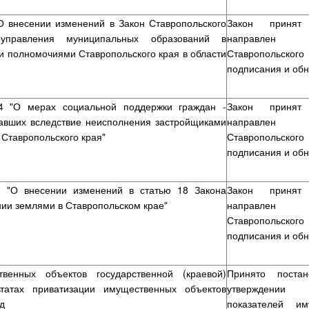
"О внесении изменений в Закон Ставропольского
Закон приня
управления муниципальных образований в
направлен Гу
и полномочиями Ставропольского края в области
Ставропольско
подписания и об
-4 "О мерах социальной поддержки граждан -
Закон приня
адавших вследствие неисполнения застройщиками
направлен Гу
 Ставропольского края"
Ставропольско
подписания и об
4 "О внесении изменений в статью 18 Закона
Закон приня
нии землями в Ставропольском крае"
направлен Гу
Ставропольско
подписания и об
венных объектов государственной (краевой)
Принято поста
татах приватизации имущественных объектов
утверждени
д
показателей им