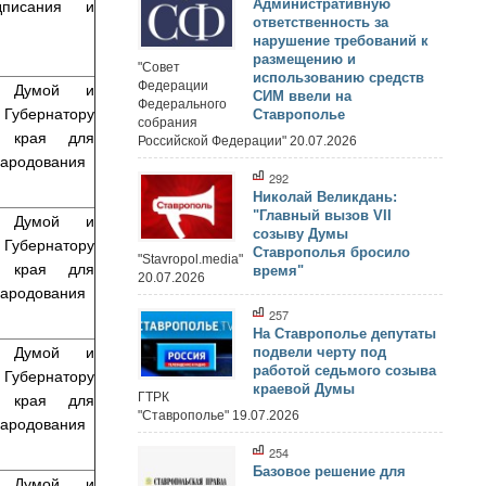
писания и
Административную
ответственность за
нарушение требований к
размещению и
"Совет
использованию средств
Федерации
т Думой и
СИМ ввели на
Федерального
бернатору
Ставрополье
собрания
го края для
Российской Федерации" 20.07.2026
народования
292
Николай Великдань:
"Главный вызов VII
т Думой и
созыву Думы
бернатору
Ставрополья бросило
"Stavropol.media"
го края для
время"
20.07.2026
народования
257
На Ставрополье депутаты
т Думой и
подвели черту под
работой седьмого созыва
бернатору
краевой Думы
го края для
ГТРК
"Ставрополье" 19.07.2026
народования
254
Базовое решение для
т Думой и