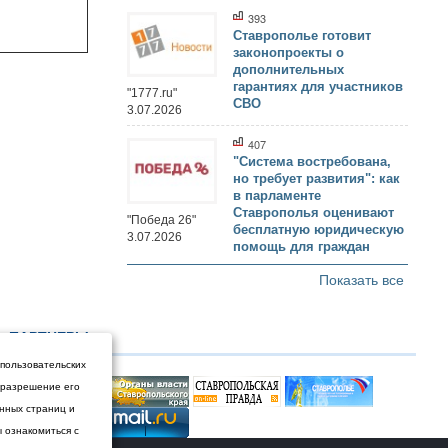
393
Ставрополье готовит
законопроекты о
дополнительных
гарантиях для участников
"1777.ru"
СВО
3.07.2026
407
"Система востребована,
но требует развития": как
в парламенте
Ставрополья оценивают
"Победа 26"
бесплатную юридическую
3.07.2026
помощь для граждан
Показать все
ПАРТНЕРЫ
 пользовательских
и разрешение его
енных страниц и
ы ознакомиться с