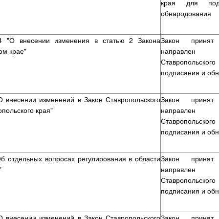
края для под
обнародования
-4 "О внесении изменения в статью 2 Закона
Закон приня
ом крае"
направлен Гу
Ставропольско
подписания и об
"О внесении изменений в Закон Ставропольского
Закон приня
опольского края"
направлен Гу
Ставропольско
подписания и об
Об отдельных вопросах регулирования в области
Закон приня
"
направлен Гу
Ставропольско
подписания и об
"О внесении изменений в Закон Ставропольского
Закон приня