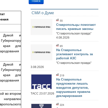
СМИ о Думе
тат
рения
55
Ставропольцы помогают
писать краевые законы
"Ставропольская правда"
т Думой и
4.08.2026
бернатору
го края для
65
На Ставрополье
народования
усиливают контроль за
работой АЗС
"Ставропольская правда"
т Думой и
3.08.2026
бернатору
го края для
219
народования
На Ставрополье
предложили лишать
мандатов депутатов,
нарушивших правила
ой во втором
ТАСС 23.07.2026
декларирования
аправлен
вропольского
224