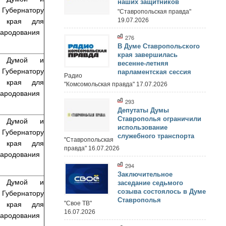
наших защитников
бернатору
"Ставропольская правда"
го края для
19.07.2026
народования
276
В Думе Ставропольского
края завершилась
т Думой и
весенне-летняя
бернатору
парламентская сессия
Радио
го края для
"Комсомольская правда" 17.07.2026
народования
293
Депутаты Думы
Ставрополья ограничили
т Думой и
использование
бернатору
служебного транспорта
"Ставропольская
го края для
правда" 16.07.2026
народования
294
Заключительное
т Думой и
заседание седьмого
созыва состоялось в Думе
бернатору
Ставрополья
го края для
"Свое ТВ"
16.07.2026
народования