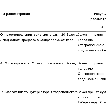
 на рассмотрение
Резуль
рассмот
3
"О приостановлении действия статьи 20 Закона
Закон приня
 "О бюджетном процессе в Ставропольском крае"
направлен Гу
Ставропольско
подписания и об
-4 "О поправке к Уставу (Основному Закону)
Закон приня
направлен Гу
Ставропольско
подписания и об
О символах власти Губернатора Ставропольского
Закон принят Дум
чтении и н
Губернатору Ста