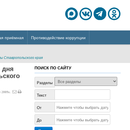
ая приёмная
Противодействие коррупции
мы Ставропольского края
 дня
ПОИСК ПО САЙТУ
ьского
Разделы
т
2009г.
Текст
От
До