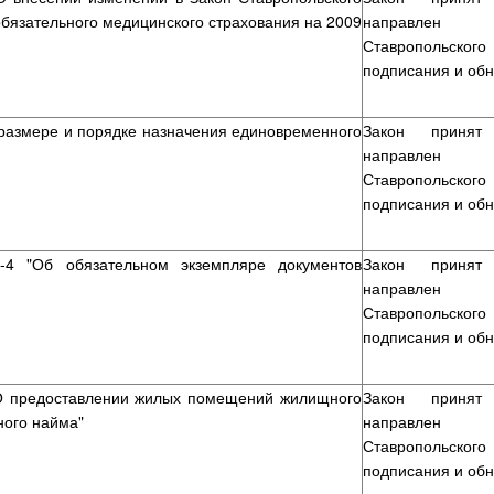
бязательного медицинского страхования на 2009
направлен Гу
Ставропольско
подписания и об
 размере и порядке назначения единовременного
Закон приня
направлен Гу
Ставропольско
подписания и об
-4 "Об обязательном экземпляре документов
Закон приня
направлен Гу
Ставропольско
подписания и об
 "О предоставлении жилых помещений жилищного
Закон приня
ного найма"
направлен Гу
Ставропольско
подписания и об