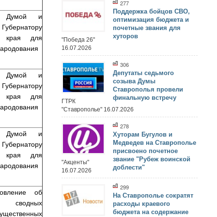
277
Поддержка бойцов СВО,
т Думой и
оптимизация бюджета и
бернатору
почетные звания для
го края для
хуторов
"Победа 26"
народования
16.07.2026
306
Депутаты седьмого
т Думой и
созыва Думы
бернатору
Ставрополья провели
го края для
финальную встречу
ГТРК
народования
"Ставрополье" 16.07.2026
278
т Думой и
Хуторам Бугулов и
Медведев на Ставрополье
бернатору
присвоено почетное
го края для
звание "Рубеж воинской
"Акценты"
народования
доблести"
16.07.2026
299
новление об
На Ставрополье сократят
и сводных
расходы краевого
ущественных
бюджета на содержание