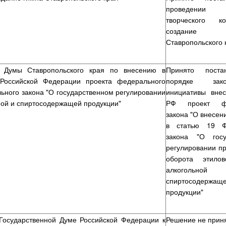
проведении 
творческого к
создание
Ставропольского 
й Думы Ставропольского края по внесению в
Принято поста
Российской Федерации проекта федерального
порядке закон
ьного закона "О государственном регулировании
инициативы вне
ьной и спиртосодержащей продукции"
РФ проект фе
закона "О внесен
в статью 19 Ф
закона "О госу
регулировании пр
оборота этилов
алкогол
спиртосодержащ
продукции"
осударственной Думе Российской Федерации к
Решение не прин