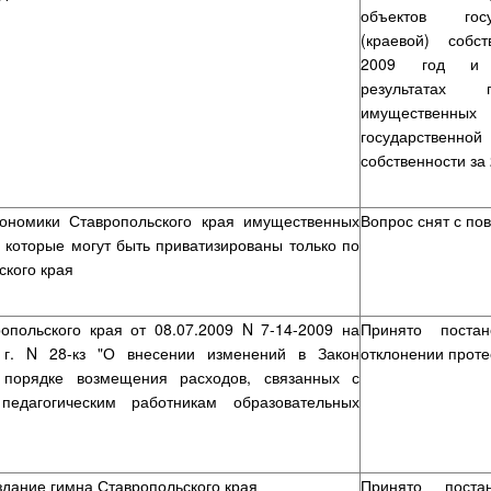
объектов госу
(краевой) собст
2009 год и
результатах п
имущественны
государственно
собственности за 
ономики Ставропольского края имущественных
Вопрос снят с пов
, которые могут быть приватизированы только по
ского края
опольского края от 08.07.2009 N 7-14-2009 на
Принято поста
 г. N 28-кз "О внесении изменений в Закон
отклонении проте
 порядке возмещения расходов, связанных с
едагогическим работникам образовательных
здание гимна Ставропольского края
Принято поста