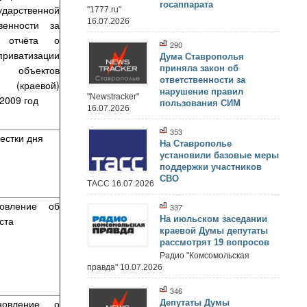
госаппарата
дарственной
"1777.ru"
16.07.2026
венности за
 отчёта о
290
риватизации
Дума Ставрополья
х объектов
приняла закон об
ответственности за
й (краевой)
нарушение правил
"Newstracker"
2009 год
пользования СИМ
16.07.2026
353
естки дня
На Ставрополье
установили базовые меры
поддержки участников
СВО
ТАСС 16.07.2026
новление об
337
На июльском заседании
ста
краевой Думы депутаты
рассмотрят 19 вопросов
Радио "Комсомольская
правда" 10.07.2026
346
новление о
Депутаты Думы