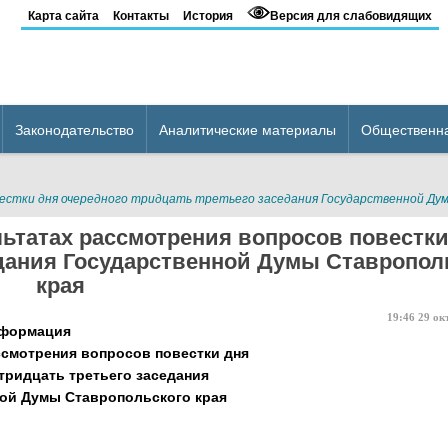
Карта сайта
Контакты
История
Версия для слабовидящих
Законодательство
Аналитические материалы
Общественн
естки дня очередного тридцать третьего заседания Государственной Ду
ьтатах рассмотрения вопросов повестки
едания Государственной Думы Ставропол
края
19:46
29
ок
нформация
ссмотрения вопросов повестки дня
тридцать третьего заседания
ой Думы Ставропольского края