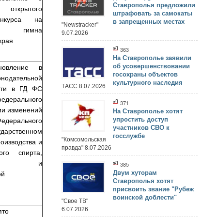
Ставрополья предложили
открытого
штрафовать за самокаты
онкурса на
в запрещенных местах
"Newstracker"
 гимна
9.07.2026
края
363
На Ставрополье заявили
новление в
об усовершенствовании
госохраны объектов
одательной
культурного наследия
ТАСС 8.07.2026
сти в ГД ФС
дерального
371
ии изменений
На Ставрополье хотят
едерального
упростить доступ
участников СВО к
дарственном
госслужбе
"Комсомольская
оизводства и
правда" 8.07.2026
ого спирта,
ьной и
385
ей
Двум хуторам
Ставрополья хотят
присвоить звание "Рубеж
воинской доблести"
"Свое ТВ"
6.07.2026
ято