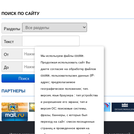
ПОИСК ПО САЙТУ
Разделы
Текст
От
Мы используем файлы cookie.
Продолжая использовать сайт Вы
До
даете согласие на обработку файлов
cookie, пользовательских данных (IP-
адрес; предполагаемое
географическое положение; тип.
ПАРТНЕРЫ
версия, язык браузера : тип устройства
и разрешение его экрана; тип и
версия ОС; поисковые системы,
фразы, баннеры, с которых был
переход на сайт: список посещенных
© 2026 Дума Ставропольского края.
страниц и проведенное время на