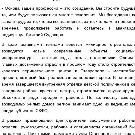
- Основа вашей профессии – это созидание. Вы строите будуще
то, чем будут пользоваться многие поколения. Мы благодарны 
за ваш труд, за то, что вы всегда первые, за то, что даже в непрос
времена продолжаете работать и остаетесь в авангарде
подчеркнул Дмитрий Судавцов.
В крае активными темпами ведется жилищное строительств
возводятся новые современные объекты социальн
инфраструктуры – детские сады, школы, поликлиники. Одним 
главных достижений отрасли в прошлом году стало строительст
краевого перинатального центра в Ставрополе – масштабно
проекта, который был реализован за короткие сроки. В настоя
время завершается внутренняя отделка детской поликлиники в ю
западном районе краевого центра, строительство других крупн
объектов в ряде городов и районов. По количеству ежегод
возводимых жилых домов регион занимает одно из ведущих ме
среди субъектов СКФО.
В рамках празднования Дня строителя заслуженные работни
отрасли, руководители, рабочие и специалисты организаций бы
награждены Почетными грамотами Думы Ставропольского края,