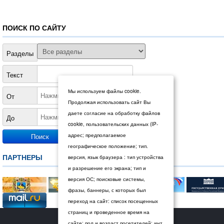
ПОИСК ПО САЙТУ
Разделы
Текст
Мы используем файлы cookie.
От
Продолжая использовать сайт Вы
даете согласие на обработку файлов
До
cookie, пользовательских данных (IP-
адрес; предполагаемое
географическое положение; тип.
ПАРТНЕРЫ
версия, язык браузера : тип устройства
и разрешение его экрана; тип и
версия ОС; поисковые системы,
фразы, баннеры, с которых был
переход на сайт: список посещенных
страниц и проведенное время на
© 2026 Дума Ставропольского края.
сайте; пол и возраст посетителей; инт