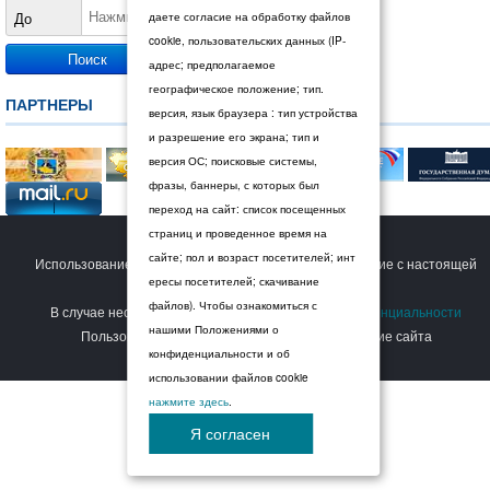
До
даете согласие на обработку файлов
cookie, пользовательских данных (IP-
адрес; предполагаемое
географическое положение; тип.
ПАРТНЕРЫ
версия, язык браузера : тип устройства
и разрешение его экрана; тип и
версия ОС; поисковые системы,
фразы, баннеры, с которых был
переход на сайт: список посещенных
страниц и проведенное время на
© 2026 Дума Ставропольского края.
сайте; пол и возраст посетителей; инт
Использование сайта Пользователем означает согласие с настоящей
ересы посетителей; скачивание
Политикой конфиденциальности
.
файлов). Чтобы ознакомиться с
В случае несогласия с условиями
Политики конфиденциальности
нашими Положениями о
Пользователь должен прекратить использование сайта
конфиденциальности и об
использовании файлов cookie
нажмите здесь
.
Я согласен