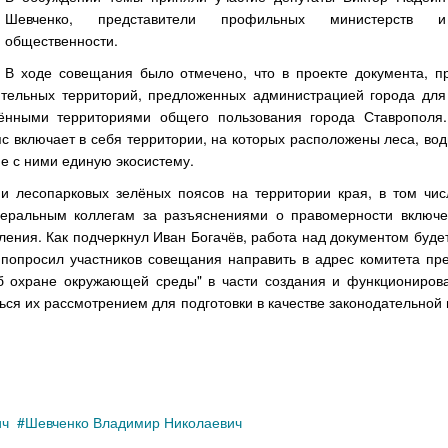
Шевченко, представители профильных министерств и
общественности.
В ходе совещания было отмечено, что в проекте документа, 
ительных территорий, предложенных администрацией города для
нёнными территориями общего пользования города Ставрополя
с включает в себя территории, на которых расположены леса, во
е с ними единую экосистему.
и лесопарковых зелёных поясов на территории края, в том чис
деральным коллегам за разъяснениями о правомерности включе
ления. Как подчеркнул Иван Богачёв, работа над документом буд
попросил участников совещания направить в адрес комитета пр
б охране окружающей среды" в части создания и функциониров
ься их рассмотрением для подготовки в качестве законодательной
ич
Шевченко Владимир Николаевич