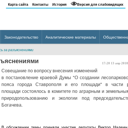
Карта сайта
Контакты
История
Версия для слабовидящих
Законодательство
Аналитические материалы
Общественн
ь за разъяснениями
зъяснениями
17:20
13
апр
2018
Совещание по вопросу внесения изменений
в постановление краевой Думы "О создании лесопарково
пояса города Ставрополя и его площади" в части 
площади состоялось в комитете по аграрным и земельны
природопользованию и экологии под председательс
Богачева.
В обсуждении темы приняли участие депутаты Виктор Надеи