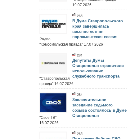
19.07.2026
265
В Думе Ставропольского
края завершилась
весенне-летняя
парламентская сессия
Радио
"Комсомольская правда" 17.07.2026
281
Депутаты Думы
Ставрополья ограничили
использование
служебного транспорта
"Ставропольская
правда" 16.07.2026
284
Заключительное
заседание седьмого
созыва состоялось в Думе
Ставрополья
"Свое ТВ"
16.07.2026
265
Поддержка бойцов СВО,