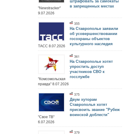
штрафовать за самокаты
в запрещенных местах
"Newstracker"
9.07.2026
355
На Ставрополье заявили
об усовершенствовании
госохраны объектов
культурного наследия
ТАСС 8.07.2026
361
На Ставрополье хотят
упростить доступ
участников СВО к
госслужбе
"Комсомольская
правда" 8.07.2026
375
Двум хуторам
Ставрополья хотят
присвоить звание "Рубеж
воинской доблести"
"Свое ТВ"
6.07.2026
379