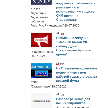
нарушение требований к
размещению и
"Совет
использованию средств
Федерации
СИМ ввели на
Федерального
Ставрополье
собрания
Российской Федерации" 20.07.2026
281
Николай Великдань:
"Главный вызов VII
созыву Думы
Ставрополья бросило
"Stavropol.media"
время"
20.07.2026
250
На Ставрополье депутаты
подвели черту под
работой седьмого созыва
краевой Думы
ГТРК
"Ставрополье" 19.07.2026
244
Базовое решение для
наших защитников
"Ставропольская правда"