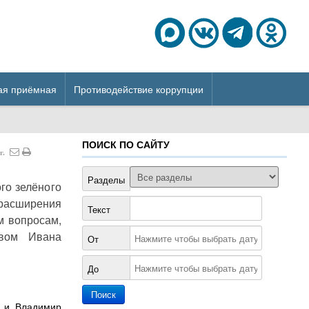
ая приёмная
Противодействие коррупции
ПОИСК ПО САЙТУ
г.
Разделы
го зелёного
расширения
Текст
м вопросам,
твом Ивана
От
До
н и Владимир