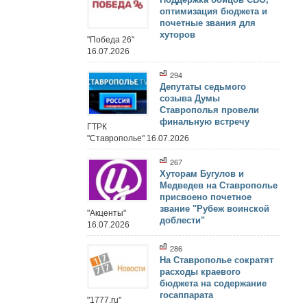
оптимизация бюджета и
почетные звания для
хуторов
"Победа 26"
16.07.2026
294
Депутаты седьмого
созыва Думы
Ставрополья провели
финальную встречу
ГТРК
"Ставрополье" 16.07.2026
267
Хуторам Бугулов и
Медведев на Ставрополье
присвоено почетное
звание "Рубеж воинской
"Акценты"
доблести"
16.07.2026
286
На Ставрополье сократят
расходы краевого
бюджета на содержание
госаппарата
"1777.ru"