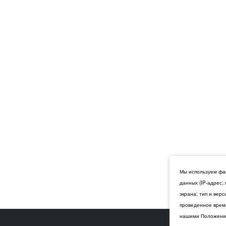
Мы используем фай
данных (IP-адрес;
экрана; тип и вер
проведенное время
нашими Положения