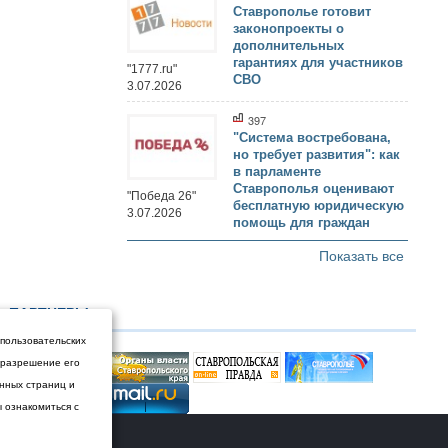
Ставрополье готовит
законопроекты о
дополнительных
гарантиях для участников
"1777.ru"
СВО
3.07.2026
397
"Система востребована,
но требует развития": как
в парламенте
Ставрополья оценивают
"Победа 26"
бесплатную юридическую
3.07.2026
помощь для граждан
Показать все
ПАРТНЕРЫ
 пользовательских
и разрешение его
енных страниц и
ы ознакомиться с