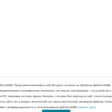
лы cookie. Продолжая использовать сайт Вы даете согласие на обработку файлов cookie,
 предполагаемое географическое положение; тип. версия, язык браузера : тип устройства 
сия ОС; поисковые системы, фразы, баннеры, с которых был переход на сайт: список посещ
 на сайте; пол и возраст посетителей; инт ересы посетителей; скачивание файлов). Чтоб
ми о конфиденциальности и об использовании файлов cookie
нажмите здесь
.
© 2026 Дума Ставропольского края.