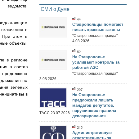
 ведомств,
СМИ о Думе
44
предлагающем
Ставропольцы помогают
 включения в
писать краевые законы
. При этом в
"Ставропольская правда"
4.08.2026
дные объекты,
52
На Ставрополье
ле в регионе
усиливают контроль за
ния в состав
работой АЗС
ет продолжена
"Ставропольская правда"
3.08.2026
едложения по
ания зеленых
207
 инициативы в
На Ставрополье
предложили лишать
мандатов депутатов,
нарушивших правила
ТАСС 23.07.2026
декларирования
215
Административную
ответственность за