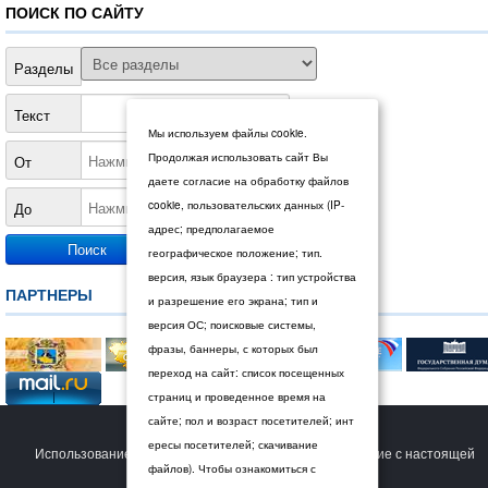
ПОИСК ПО САЙТУ
Разделы
Текст
Мы используем файлы cookie.
Продолжая использовать сайт Вы
От
даете согласие на обработку файлов
cookie, пользовательских данных (IP-
До
адрес; предполагаемое
географическое положение; тип.
версия, язык браузера : тип устройства
ПАРТНЕРЫ
и разрешение его экрана; тип и
версия ОС; поисковые системы,
фразы, баннеры, с которых был
переход на сайт: список посещенных
страниц и проведенное время на
сайте; пол и возраст посетителей; инт
© 2026 Дума Ставропольского края.
ересы посетителей; скачивание
Использование сайта Пользователем означает согласие с настоящей
файлов). Чтобы ознакомиться с
Политикой конфиденциальности
.