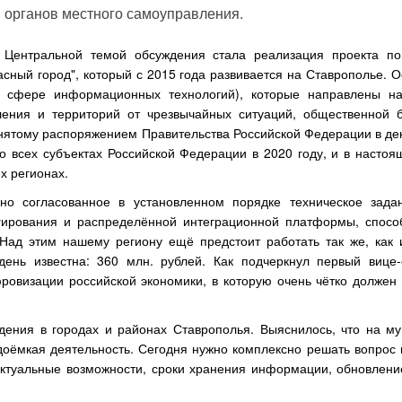
органов местного самоуправления.
Центральной темой обсуждения стала реализация проекта п
сный город", который с 2015 года развивается на Ставрополье. 
в сфере информационных технологий), которые направлены н
ения и территорий от чрезвычайных ситуаций, общественной б
нятому распоряжением Правительства Российской Федерации в дек
 всех субъектах Российской Федерации в 2020 году, и в настоя
х регионах.
но согласованное в установленном порядке техническое зада
гирования и распределённой интеграционной платформы, спосо
ад этим нашему региону ещё предстоит работать так же, как 
день известна: 360 млн. рублей. Как подчеркнул первый вице
ровизации российской экономики, в которую очень чётко должен 
ения в городах и районах Ставрополья. Выяснилось, что на м
доёмкая деятельность. Сегодня нужно комплексно решать вопрос 
ектуальные возможности, сроки хранения информации, обновлени