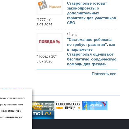
Ставрополье готовит
законопроекты о
дополнительных
гарантиях для участников
"1777.ru"
СВО
3.07.2026
413
"Система востребована,
но требует развития": как
в парламенте
Ставрополья оценивают
"Победа 26"
бесплатную юридическую
3.07.2026
помощь для граждан
Показать все
ПАРТНЕРЫ
 пользовательских
и разрешение его
енных страниц и
ы ознакомиться с