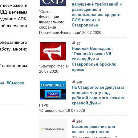
а возможно и
нарушение требований к
размещению и
 ПДД целевым
"Совет
использованию средств
Федерации
едрение АПК.
СИМ ввели на
Федерального
 обеспечения
Ставрополье
собрания
Российской Федерации" 20.07.2026
оперативного
301
аботу многих
Николай Великдань:
"Главный вызов VII
созыву Думы
Ставрополья бросило
объединениям
"Stavropol.media"
время"
20.07.2026
ич
Сысоев
268
На Ставрополье депутаты
подвели черту под
работой седьмого созыва
краевой Думы
ГТРК
"Ставрополье" 19.07.2026
264
Базовое решение для
наших защитников
"Ставропольская правда"