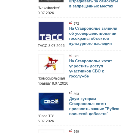
штрафовать за самокаты
в запрещенных местах
"Newstracker"
9.07.2026
372
На Ставрополье заявили
об усовершенствовании
госохраны объектов
культурного наследия
ТАСС 8.07.2026
381
На Ставрополье хотят
упростить доступ
участников СВО к
госслужбе
"Комсомольская
правда" 8.07.2026
393
Двум хуторам
Ставрополья хотят
присвоить звание "Рубеж
воинской доблести"
"Свое ТВ"
6.07.2026
399