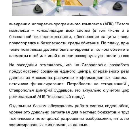
внедрению аппаратно-программного комплекса (АПК) "Безопа
комплекса – консолидация всех систем (в том числе и 
безопасной жизнедеятельности, обеспечение защиты насел
правопорядка и безопасности среды обитания. По плану, при
такие комплексы должны быть внедрены в полном объеме во
элементы в той или иной степени развернуты уже почти во все
На заседании отмечалось, что на Ставрополье разработа
предусмотрено создание единого центра оперативного реа
данные из множества различных информационных систем. Н
источники финансирования. Потребность на сегодняшний 
Ставрополья Дмитрий Судавцов, это актуально с учётом циф
региональный АПК "Безопасный город".
Отдельным блоком обсуждалась работа систем видеонаблюд
уровне это довольно затратная для местных бюджетов и тру
технического потенциала: разрешение изображения, интелл
зафиксированных с их помощью данных.