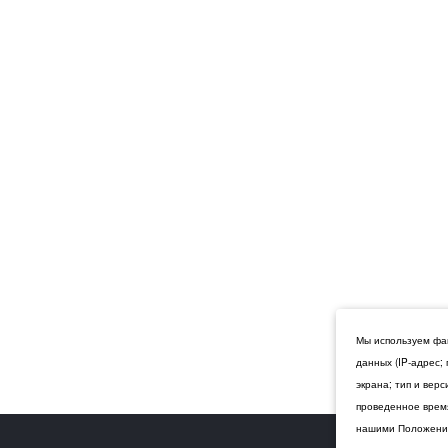
Мы используем фай
данных (IP-адрес;
экрана; тип и вер
проведенное время
нашими Положения