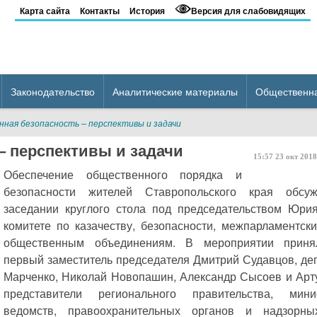
Карта сайта
Контакты
История
Версия для слабовидящих
Законодательство
Аналитические материалы
Общественн
ная безопасность – перспективы и задачи
– перспективы и задачи
15:57
23
окт
2018
Обеспечение общественного порядка и
безопасности жителей Ставропольского края обсу
заседании круглого стола под председательством Юри
комитете по казачеству, безопасности, межпарламентск
общественным объединениям. В мероприятии приня
первый заместитель председателя Дмитрий Судавцов, де
Марченко, Николай Новопашин, Александр Сысоев и Арт
представители регионального правительства, мин
ведомств, правоохранительных органов и надзорных