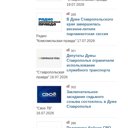
19.07.2026
285
В Думе Ставропольского
края завершилась
весенне-летняя
парламентская сессия
Радио
"Комсомольская правда" 17.07.2026
301
Депутаты Думы
Ставрополья ограничили
использование
служебного транспорта
"Ставропольская
правда" 16.07.2026
302
Заключительное
заседание седьмого
созыва состоялось в Думе
Ставрополья
"Свое ТВ"
16.07.2026
286
Поддержка бойцов СВО,