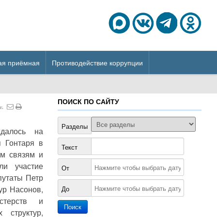
ая приёмная
Противодействие коррупции
ПОИСК ПО САЙТУ
г.
Разделы
ждалось на
я Гонтаря в
Текст
им связям и
ли участие
От
путаты Петр
ур Насонов,
До
истерств и
 структур,