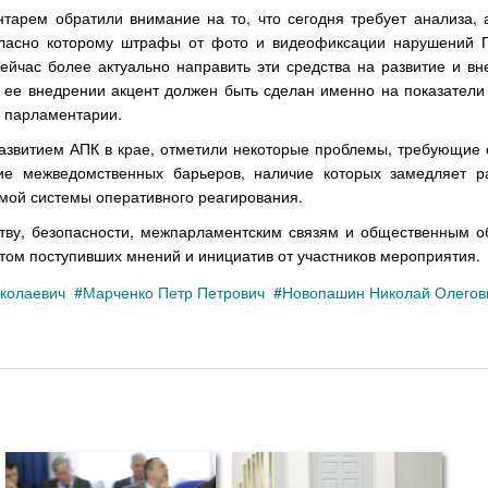
арем обратили внимание на то, что сегодня требует анализа, 
огласно которому штрафы от фото и видеофиксации нарушений
ейчас более актуально направить эти средства на развитие и вн
и ее внедрении акцент должен быть сделан именно на показатели
и парламентарии.
развитием АПК в крае, отметили некоторые проблемы, требующие 
ие межведомственных барьеров, наличие которых замедляет р
емой системы оперативного реагирования.
честву, безопасности, межпарламентским связям и общественным 
том поступивших мнений и инициатив от участников мероприятия.
колаевич
Марченко Петр Петрович
Новопашин Николай Олегов