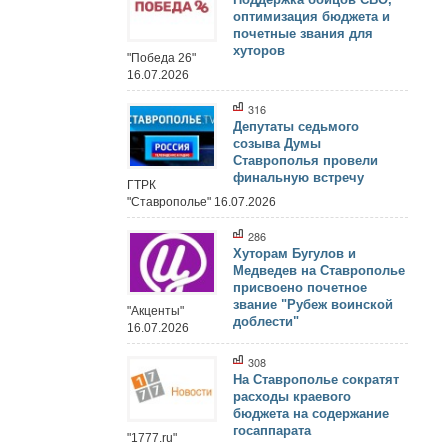
оптимизация бюджета и
почетные звания для
хуторов
"Победа 26"
16.07.2026
316
Депутаты седьмого
созыва Думы
Ставрополья провели
финальную встречу
ГТРК
"Ставрополье" 16.07.2026
286
Хуторам Бугулов и
Медведев на Ставрополье
присвоено почетное
звание "Рубеж воинской
"Акценты"
доблести"
16.07.2026
308
На Ставрополье сократят
расходы краевого
бюджета на содержание
госаппарата
"1777.ru"