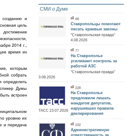
СМИ о Думе
о созданию и
68
Ставропольцы помогают
Основная цель
писать краевые законы
а достижение
"Ставропольская правда"
езопасности,
4.08.2026
абре 2014 г.,
77
щее время их
На Ставрополье
усиливают контроль за
работой АЗС
ние, которым
"Ставропольская правда"
бной собрать
3.08.2026
и определить
-спикер Думы
228
На Ставрополье
быть встроен
предложили лишать
мандатов депутатов,
нарушивших правила
униципальном
ТАСС 23.07.2026
декларирования
по уровню их
е и передача
232
Административную
ответственность за