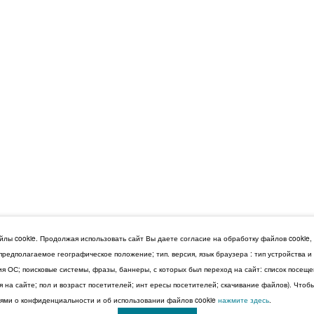
лы cookie. Продолжая использовать сайт Вы даете согласие на обработку файлов cookie,
 предполагаемое географическое положение; тип. версия, язык браузера : тип устройства 
сия ОС; поисковые системы, фразы, баннеры, с которых был переход на сайт: список посещ
 на сайте; пол и возраст посетителей; инт ересы посетителей; скачивание файлов). Чтоб
ми о конфиденциальности и об использовании файлов cookie
нажмите здесь
.
© 2026 Дума Ставропольского края.