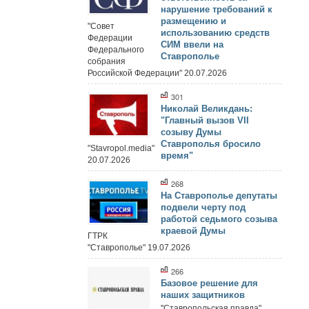
нарушение требований к
размещению и
"Совет
использованию средств
Федерации
СИМ ввели на
Федерального
Ставрополье
собрания
Российской Федерации" 20.07.2026
301
Николай Великдань:
"Главный вызов VII
созыву Думы
Ставрополья бросило
"Stavropol.media"
время"
20.07.2026
268
На Ставрополье депутаты
подвели черту под
работой седьмого созыва
краевой Думы
ГТРК
"Ставрополье" 19.07.2026
266
Базовое решение для
наших защитников
"Ставропольская правда"