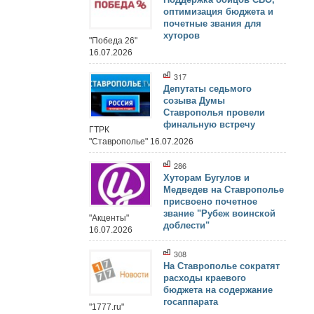
оптимизация бюджета и
почетные звания для
хуторов
"Победа 26"
16.07.2026
317
Депутаты седьмого
созыва Думы
Ставрополья провели
финальную встречу
ГТРК
"Ставрополье" 16.07.2026
286
Хуторам Бугулов и
Медведев на Ставрополье
присвоено почетное
звание "Рубеж воинской
"Акценты"
доблести"
16.07.2026
308
На Ставрополье сократят
расходы краевого
бюджета на содержание
госаппарата
"1777.ru"