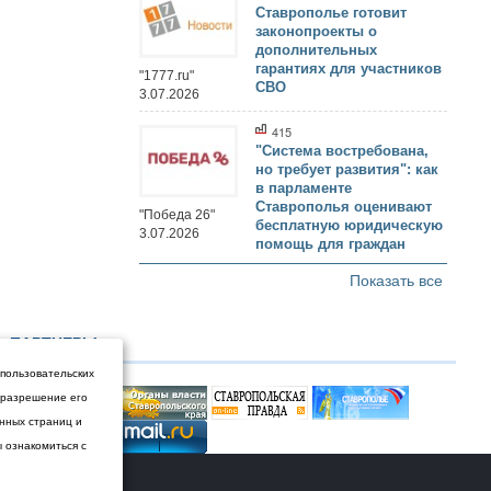
Ставрополье готовит
законопроекты о
дополнительных
гарантиях для участников
"1777.ru"
СВО
3.07.2026
415
"Система востребована,
но требует развития": как
в парламенте
Ставрополья оценивают
"Победа 26"
бесплатную юридическую
3.07.2026
помощь для граждан
Показать все
ПАРТНЕРЫ
 пользовательских
и разрешение его
енных страниц и
ы ознакомиться с