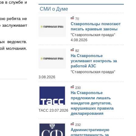
ов в службе и
СМИ о Думе
рою ребята не
70
Ставропольцы помогают
 заслуживает
писать краевые законы
"Ставропольская правда"
4.08.2026
ых ведомств.
той молчания.
82
На Ставрополье
усиливают контроль за
работой АЗС
"Ставропольская правда"
3.08.2026
230
На Ставрополье
предложили лишать
мандатов депутатов,
нарушивших правила
ТАСС 23.07.2026
декларирования
232
Административную
ответственность за