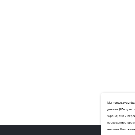
Мы используем фай
данных (IP-адрес;
экрана; тип и вер
проведенное время
нашими Положения