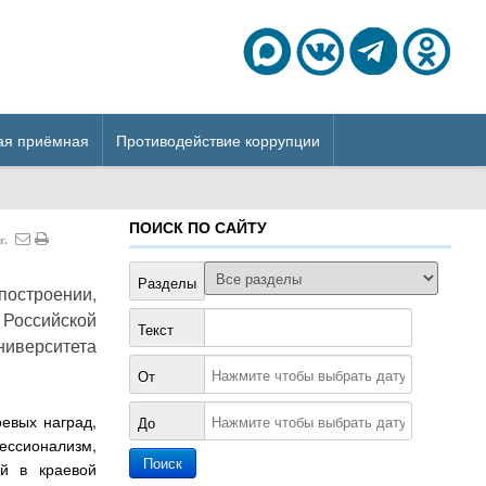
ая приёмная
Противодействие коррупции
ПОИСК ПО САЙТУ
г.
Разделы
остроении,
Российской
Текст
ниверситета
От
евых наград,
До
ессионализм,
й в краевой