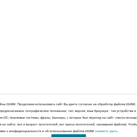
лы cookie. Продолжая использовать сайт Вы даете согласие на обработку файлов cookie,
 предполагаемое географическое положение; тип. версия, язык браузера : тип устройства 
сия ОС; поисковые системы, фразы, баннеры, с которых был переход на сайт: список посещ
 на сайте; пол и возраст посетителей; инт ересы посетителей; скачивание файлов). Чтоб
ми о конфиденциальности и об использовании файлов cookie
нажмите здесь
.
© 2026 Дума Ставропольского края.