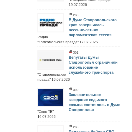
19.07.2026
286
В Думе Ставропольского
края завершилась
весенне-летняя
парламентская сессия
Радио
"Комсомольская правда" 17.07.2026
302
Депутаты Думы
Ставрополья ограничили
использование
служебного транспорта
"Ставропольская
правда" 16.07.2026
302
Заключительное
заседание седьмого
созыва состоялось в Думе
Ставрополья
"Свое ТВ"
16.07.2026
286
Поддержка бойцов СВО,