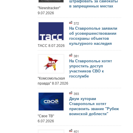
штрафовать за самокаты
в запрещенных местах
"Newstracker"
9.07.2026
372
На Ставрополье заявили
об усовершенствовании
госохраны объектов
культурного наследия
ТАСС 8.07.2026
381
На Ставрополье хотят
упростить доступ
участников СВО к
госслужбе
"Комсомольская
правда" 8.07.2026
393
Двум хуторам
Ставрополья хотят
присвоить звание "Рубеж
воинской доблести"
"Свое ТВ"
6.07.2026
401