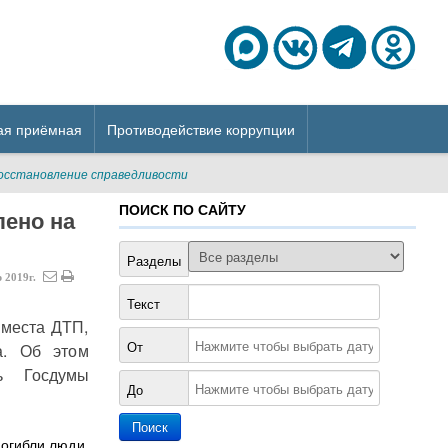
ая приёмная
Противодействие коррупции
восстановление справедливости
ПОИСК ПО САЙТУ
лено на
Разделы
р
2019г.
Текст
 места ДТП,
От
а. Об этом
ь Госдумы
До
погибли люди,