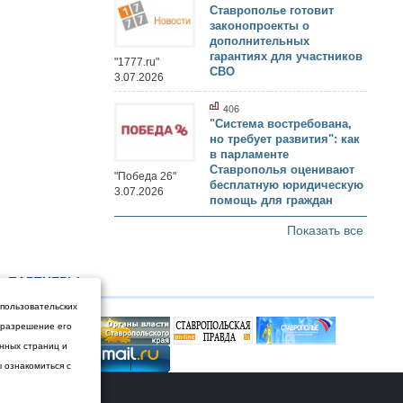
Ставрополье готовит
законопроекты о
дополнительных
гарантиях для участников
"1777.ru"
СВО
3.07.2026
406
"Система востребована,
но требует развития": как
в парламенте
Ставрополья оценивают
"Победа 26"
бесплатную юридическую
3.07.2026
помощь для граждан
Показать все
ПАРТНЕРЫ
 пользовательских
и разрешение его
енных страниц и
ы ознакомиться с