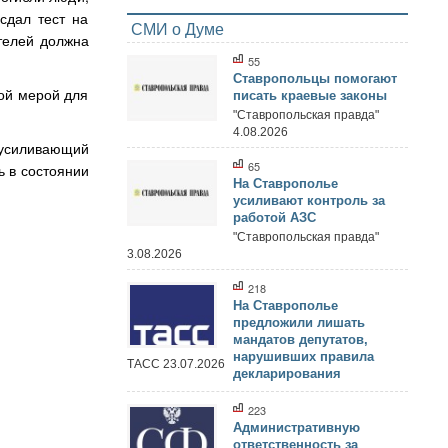
сдал тест на
СМИ о Думе
ителей должна
55
Ставропольцы помогают
ой мерой для
писать краевые законы
"Ставропольская правда"
4.08.2026
 усиливающий
65
ь в состоянии
На Ставрополье
усиливают контроль за
работой АЗС
"Ставропольская правда"
3.08.2026
218
На Ставрополье
предложили лишать
мандатов депутатов,
нарушивших правила
ТАСС 23.07.2026
декларирования
223
Административную
ответственность за