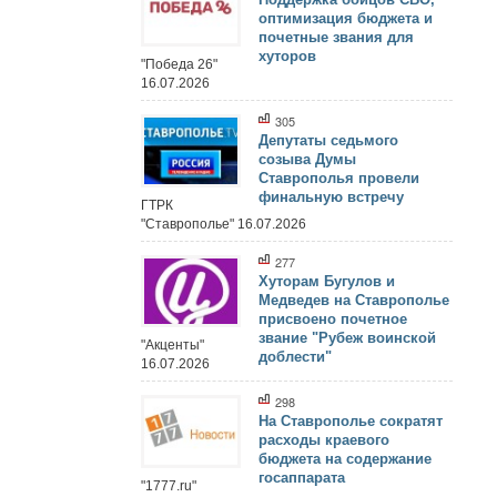
оптимизация бюджета и
почетные звания для
хуторов
"Победа 26"
16.07.2026
305
Депутаты седьмого
созыва Думы
Ставрополья провели
финальную встречу
ГТРК
"Ставрополье" 16.07.2026
277
Хуторам Бугулов и
Медведев на Ставрополье
присвоено почетное
звание "Рубеж воинской
"Акценты"
доблести"
16.07.2026
298
На Ставрополье сократят
расходы краевого
бюджета на содержание
госаппарата
"1777.ru"