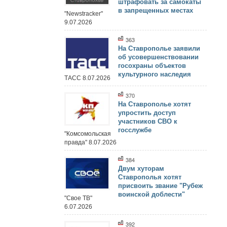
штрафовать за самокаты
в запрещенных местах
"Newstracker"
9.07.2026
363
На Ставрополье заявили
об усовершенствовании
госохраны объектов
культурного наследия
ТАСС 8.07.2026
370
На Ставрополье хотят
упростить доступ
участников СВО к
госслужбе
"Комсомольская
правда" 8.07.2026
384
Двум хуторам
Ставрополья хотят
присвоить звание "Рубеж
воинской доблести"
"Свое ТВ"
6.07.2026
392