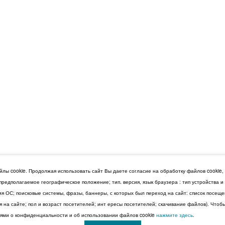
лы cookie. Продолжая использовать сайт Вы даете согласие на обработку файлов cookie,
 предполагаемое географическое положение; тип. версия, язык браузера : тип устройства 
сия ОС; поисковые системы, фразы, баннеры, с которых был переход на сайт: список посещ
 на сайте; пол и возраст посетителей; инт ересы посетителей; скачивание файлов). Чтоб
ми о конфиденциальности и об использовании файлов cookie
нажмите здесь
.
© 2026 Дума Ставропольского края.