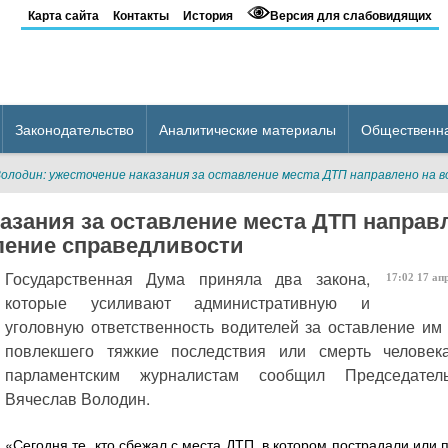
Карта сайта
Контакты
История
Версия для слабовидящих
Законодательство
Аналитические материалы
Общественн
Володин: ужесточение наказания за оставление места ДТП направлено на 
азания за оставление места ДТП направ
ление справедливости
Государственная Дума приняла два закона,
17:02
17
ап
которые усиливают административную и
уголовную ответственность водителей за оставление им
повлекшего тяжкие последствия или смерть человек
парламентским журналистам сообщил Председател
Вячеслав Володин.
«Сегодня те, кто сбежал с места ДТП, в котором пострадали или 