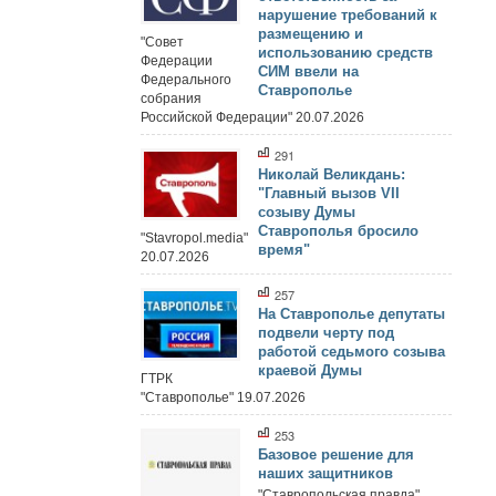
нарушение требований к
размещению и
"Совет
использованию средств
Федерации
СИМ ввели на
Федерального
Ставрополье
собрания
Российской Федерации" 20.07.2026
291
Николай Великдань:
"Главный вызов VII
созыву Думы
Ставрополья бросило
"Stavropol.media"
время"
20.07.2026
257
На Ставрополье депутаты
подвели черту под
работой седьмого созыва
краевой Думы
ГТРК
"Ставрополье" 19.07.2026
253
Базовое решение для
наших защитников
"Ставропольская правда"