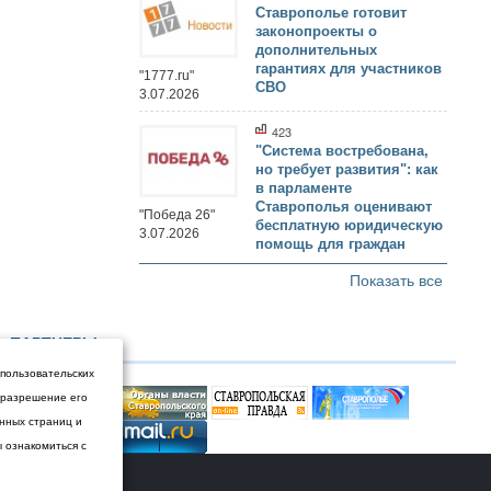
Ставрополье готовит
законопроекты о
дополнительных
гарантиях для участников
"1777.ru"
СВО
3.07.2026
423
"Система востребована,
но требует развития": как
в парламенте
Ставрополья оценивают
"Победа 26"
бесплатную юридическую
3.07.2026
помощь для граждан
Показать все
ПАРТНЕРЫ
 пользовательских
и разрешение его
енных страниц и
ы ознакомиться с