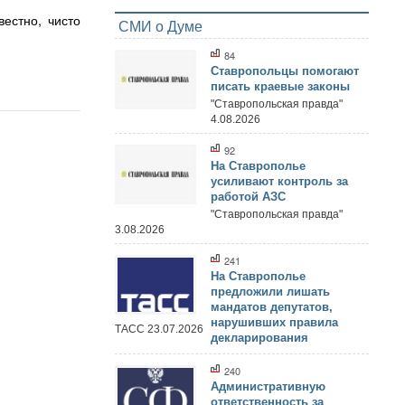
естно, чисто
СМИ о Думе
84
Ставропольцы помогают
писать краевые законы
"Ставропольская правда"
4.08.2026
92
На Ставрополье
усиливают контроль за
работой АЗС
"Ставропольская правда"
3.08.2026
241
На Ставрополье
предложили лишать
мандатов депутатов,
нарушивших правила
ТАСС 23.07.2026
декларирования
240
Административную
ответственность за