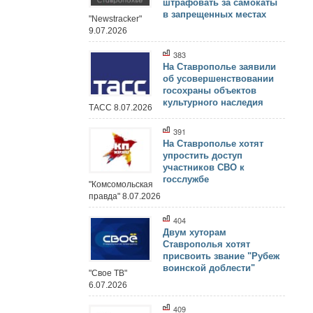
штрафовать за самокаты
в запрещенных местах
"Newstracker"
9.07.2026
383
На Ставрополье заявили
об усовершенствовании
госохраны объектов
культурного наследия
ТАСС 8.07.2026
391
На Ставрополье хотят
упростить доступ
участников СВО к
госслужбе
"Комсомольская
правда" 8.07.2026
404
Двум хуторам
Ставрополья хотят
присвоить звание "Рубеж
воинской доблести"
"Свое ТВ"
6.07.2026
409