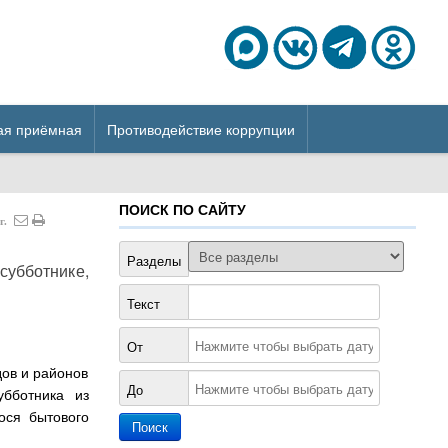
ая приёмная
Противодействие коррупции
ПОИСК ПО САЙТУ
г.
Разделы
субботнике,
Текст
От
ов и районов
До
убботника из
ося бытового