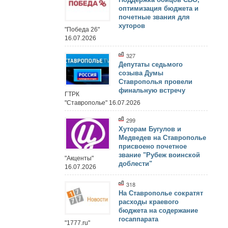
оптимизация бюджета и
почетные звания для
хуторов
"Победа 26"
16.07.2026
327
Депутаты седьмого
созыва Думы
Ставрополья провели
финальную встречу
ГТРК
"Ставрополье" 16.07.2026
299
Хуторам Бугулов и
Медведев на Ставрополье
присвоено почетное
звание "Рубеж воинской
"Акценты"
доблести"
16.07.2026
318
На Ставрополье сократят
расходы краевого
бюджета на содержание
госаппарата
"1777.ru"