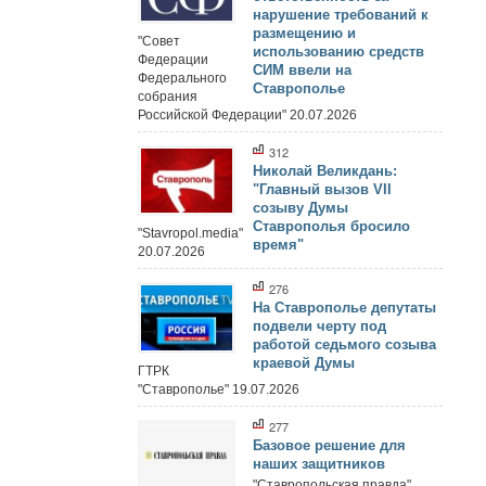
нарушение требований к
размещению и
"Совет
использованию средств
Федерации
СИМ ввели на
Федерального
Ставрополье
собрания
Российской Федерации" 20.07.2026
312
Николай Великдань:
"Главный вызов VII
созыву Думы
Ставрополья бросило
"Stavropol.media"
время"
20.07.2026
276
На Ставрополье депутаты
подвели черту под
работой седьмого созыва
краевой Думы
ГТРК
"Ставрополье" 19.07.2026
277
Базовое решение для
наших защитников
"Ставропольская правда"