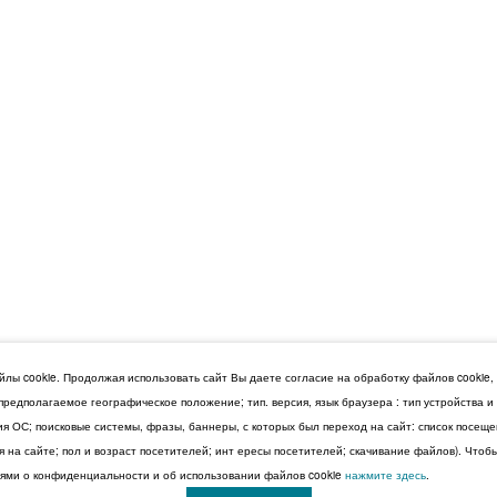
лы cookie. Продолжая использовать сайт Вы даете согласие на обработку файлов cookie,
 предполагаемое географическое положение; тип. версия, язык браузера : тип устройства 
сия ОС; поисковые системы, фразы, баннеры, с которых был переход на сайт: список посещ
 на сайте; пол и возраст посетителей; инт ересы посетителей; скачивание файлов). Чтоб
ми о конфиденциальности и об использовании файлов cookie
нажмите здесь
.
© 2026 Дума Ставропольского края.