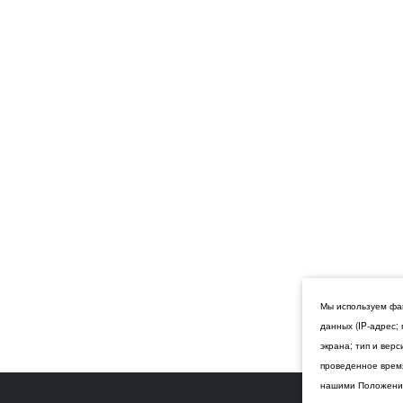
Мы используем фай
данных (IP-адрес;
экрана; тип и вер
проведенное время
нашими Положения