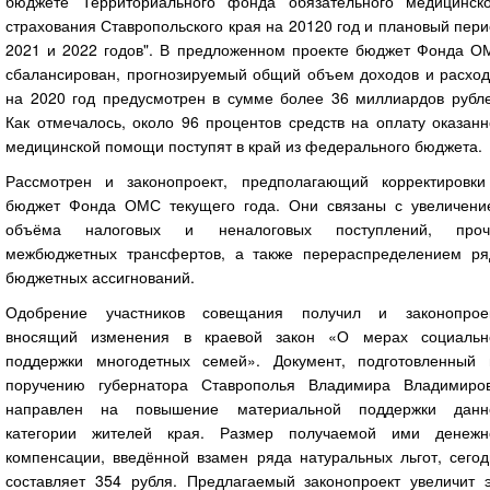
бюджете Территориального фонда обязательного медицинско
страхования Ставропольского края на 20120 год и плановый пер
2021 и 2022 годов". В предложенном проекте бюджет Фонда О
сбалансирован, прогнозируемый общий объем доходов и расход
на 2020 год предусмотрен в сумме более 36 миллиардов рубле
Как отмечалось, около 96 процентов средств на оплату оказан
медицинской помощи поступят в край из федерального бюджета.
Рассмотрен и законопроект, предполагающий корректировки
бюджет Фонда ОМС текущего года. Они связаны с увеличени
объёма налоговых и неналоговых поступлений, проч
межбюджетных трансфертов, а также перераспределением ря
бюджетных ассигнований.
Одобрение участников совещания получил и законопроек
вносящий изменения в краевой закон «О мерах социальн
поддержки многодетных семей». Документ, подготовленный 
поручению губернатора Ставрополья Владимира Владимиров
направлен на повышение материальной поддержки данн
категории жителей края. Размер получаемой ими денежн
компенсации, введённой взамен ряда натуральных льгот, сегод
составляет 354 рубля. Предлагаемый законопроект увеличит э