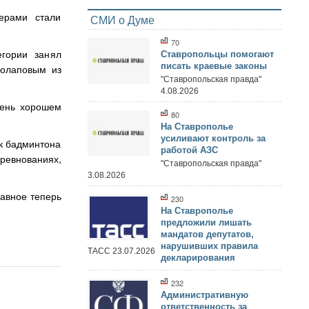
ерами стали
СМИ о Думе
70
егории занял
Ставропольцы помогают
писать краевые законы
солаповым из
"Ставропольская правда"
4.08.2026
чень хорошем
80
На Ставрополье
усиливают контроль за
к бадминтона
работой АЗС
оревнованиях,
"Ставропольская правда"
3.08.2026
лавное теперь
230
На Ставрополье
предложили лишать
мандатов депутатов,
нарушивших правила
ТАСС 23.07.2026
декларирования
232
Административную
ответственность за