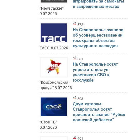
штрафовать за самокаты
в запрещенных местах
"Newstracker"
9.07.2026
372
На Ставрополье заявили
об усовершенствовании
госохраны объектов
культурного наследия
ТАСС 8.07.2026
381
На Ставрополье хотят
упростить доступ
участников СВО к
госслужбе
"Комсомольская
правда" 8.07.2026
393
Двум хуторам
Ставрополья хотят
присвоить звание "Рубеж
воинской доблести"
"Свое ТВ"
6.07.2026
401