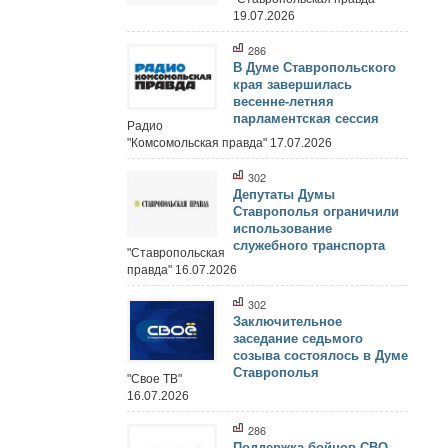
19.07.2026
286
В Думе Ставропольского
края завершилась
весенне-летняя
парламентская сессия
Радио
"Комсомольская правда" 17.07.2026
302
Депутаты Думы
Ставрополья ограничили
использование
служебного транспорта
"Ставропольская
правда" 16.07.2026
302
Заключительное
заседание седьмого
созыва состоялось в Думе
Ставрополья
"Свое ТВ"
16.07.2026
286
Поддержка бойцов СВО,