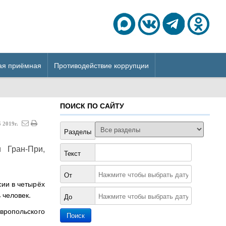
ая приёмная
Противодействие коррупции
ПОИСК ПО САЙТУ
б
2019г.
Разделы
 Гран-При,
Текст
От
сии в четырёх
 человек.
До
вропольского