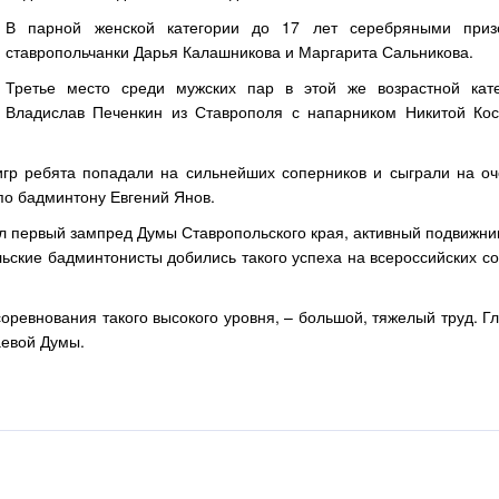
В парной женской категории до 17 лет серебряными приз
ставропольчанки Дарья Калашникова и Маргарита Сальникова.
Третье место среди мужских пар в этой же возрастной кат
Владислав Печенкин из Ставрополя с напарником Никитой Ко
 игр ребята попадали на сильнейших соперников и сыграли на о
по бадминтону Евгений Янов.
л первый зампред Думы Ставропольского края, активный подвижни
льские бадминтонисты добились такого успеха на всероссийских с
соревнования такого высокого уровня, – большой, тяжелый труд. Г
аевой Думы.