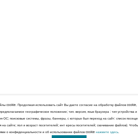
лы cookie. Продолжая использовать сайт Вы даете согласие на обработку файлов cookie,
 предполагаемое географическое положение; тип. версия, язык браузера : тип устройства 
сия ОС; поисковые системы, фразы, баннеры, с которых был переход на сайт: список посещ
 на сайте; пол и возраст посетителей; инт ересы посетителей; скачивание файлов). Чтоб
ми о конфиденциальности и об использовании файлов cookie
нажмите здесь
.
© 2026 Дума Ставропольского края.