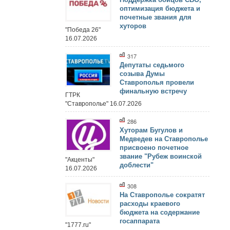
оптимизация бюджета и
почетные звания для
хуторов
"Победа 26"
16.07.2026
317
Депутаты седьмого
созыва Думы
Ставрополья провели
финальную встречу
ГТРК
"Ставрополье" 16.07.2026
286
Хуторам Бугулов и
Медведев на Ставрополье
присвоено почетное
звание "Рубеж воинской
"Акценты"
доблести"
16.07.2026
308
На Ставрополье сократят
расходы краевого
бюджета на содержание
госаппарата
"1777.ru"