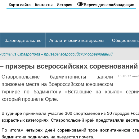
Карта сайта
Контакты
История
Версия для слабовидящих
Законодательство
Аналитические материалы
Общественн
исты из Ставрополя – призеры всероссийских соревнований
– призеры всероссийских соревнований
Ставропольские бадминтонисты заняли
15:08
22
ноя
призовые места на Всероссийском юношеском
турнире по бадминтону «Встающие на крыло» серии
который прошел в Орле.
В турнире принимали участие 300 спортсменов из 30 городов Рос
возрастных категориях. Ставропольский край представляли десять
По итогам четырех дней соревнований трое воспитанников ста
бадминтона поднялись на пьедестал почета.