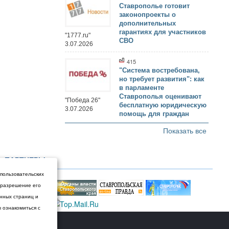
Ставрополье готовит
законопроекты о
дополнительных
гарантиях для участников
"1777.ru"
СВО
3.07.2026
415
"Система востребована,
но требует развития": как
в парламенте
Ставрополья оценивают
"Победа 26"
бесплатную юридическую
3.07.2026
помощь для граждан
Показать все
ПАРТНЕРЫ
 пользовательских
и разрешение его
енных страниц и
ы ознакомиться с