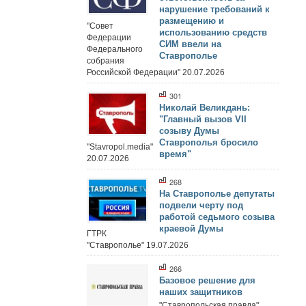
нарушение требований к
размещению и
"Совет
использованию средств
Федерации
СИМ ввели на
Федерального
Ставрополье
собрания
Российской Федерации" 20.07.2026
301
Николай Великдань:
"Главный вызов VII
созыву Думы
Ставрополья бросило
"Stavropol.media"
время"
20.07.2026
268
На Ставрополье депутаты
подвели черту под
работой седьмого созыва
краевой Думы
ГТРК
"Ставрополье" 19.07.2026
266
Базовое решение для
наших защитников
"Ставропольская правда"